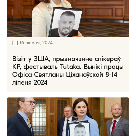
16 ліпеня, 2024
Візіт у ЗША, прызначэнне спікераў
КР, фестываль Tutaka. Вынікі працы
Офіса Святланы Ціханоўскай 8-14
ліпеня 2024