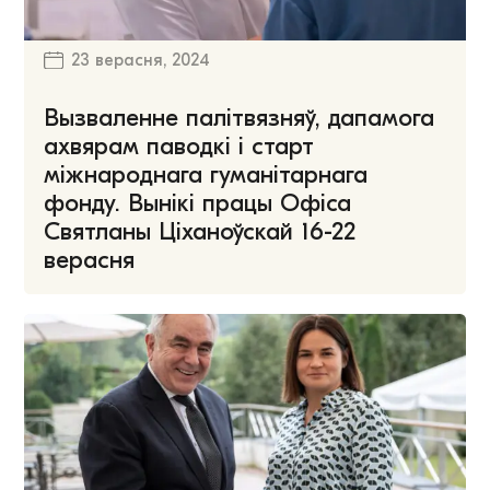
23 верасня, 2024
Вызваленне палітвязняў, дапамога
ахвярам паводкі і старт
міжнароднага гуманітарнага
фонду. Вынікі працы Офіса
Святланы Ціханоўскай 16-22
верасня