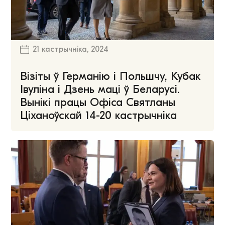
21 кастрычніка, 2024
Візіты ў Германію і Польшчу, Кубак
Івуліна і Дзень маці ў Беларусі.
Вынікі працы Офіса Святланы
Ціханоўскай 14-20 кастрычніка