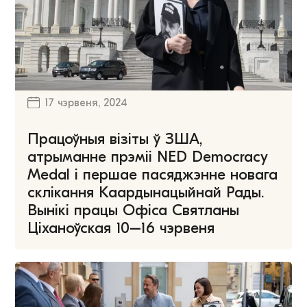
17 чэрвеня, 2024
Працоўныя візіты ў ЗША,
атрыманне прэміі NED Democracy
Medal і першае пасяджэнне новага
склікання Каардынацыйнай Рады.
Вынікі працы Офіса Святланы
Ціханоўская 10–16 чэрвеня