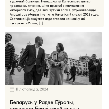
турэмнай бальніцы. Невядома, ці Калеснікава цяпер
праходзіць лячэнне, ці яе прывялі з памяшкання
камернага тыпу, дзе яна, хутчэй за ўсё, утрымліваецца.
Апошні раз Марыя і яе тата бачыліся ў снежні 2022 года.
Святлана Ціханоўская адрэагавала на навіну аб
сустрэчы: «Маша, […]
11 лістапада, 2024
Беларусь у Радзе Еўропы,
падзенне Берлінскай сцяны,