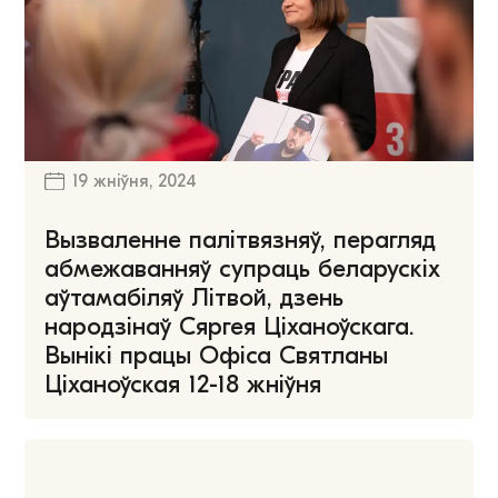
19 жніўня, 2024
Вызваленне палітвязняў, перагляд
абмежаванняў супраць беларускіх
аўтамабіляў Літвой, дзень
народзінаў Сяргея Ціханоўскага.
Вынікі працы Офіса Святланы
Ціханоўская 12-18 жніўня