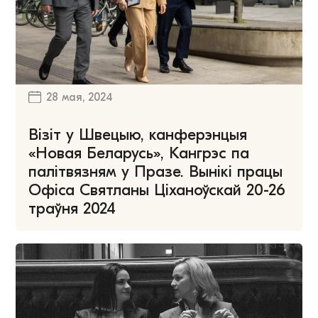
28 мая, 2024
Візіт у Швецыю, канферэнцыя
«Новая Беларусь», Кангрэс па
палітвязням у Празе. Вынікі працы
Офіса Святланы Ціханоўскай 20-26
траўня 2024