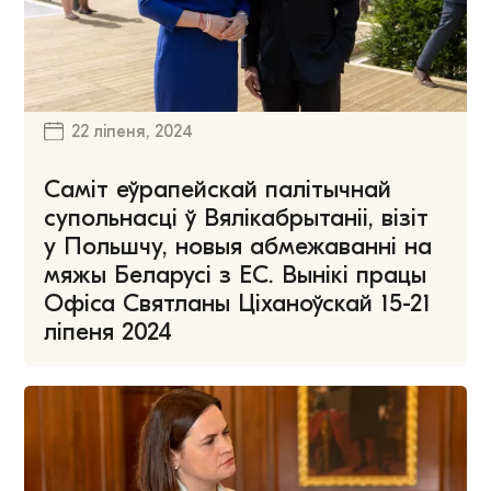
22 ліпеня, 2024
Саміт еўрапейскай палітычнай
супольнасці ў Вялікабрытаніі, візіт
у Польшчу, новыя абмежаванні на
мяжы Беларусі з ЕС. Вынікі працы
Офіса Святланы Ціханоўскай 15-21
ліпеня 2024