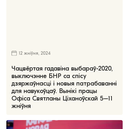
12 жніўня, 2024
Чацвёртая гадавіна выбараў-2020,
выключэнне БНР са спісу
дзяржаўнасці і новыя патрабаванні
для навукоўцаў. Вынікі працы
Офіса Святланы Ціханоўскай 5–11
жніўня