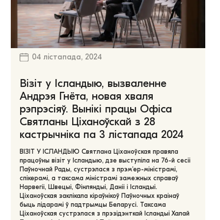
04 лістапада, 2024
Візіт у Ісландыю, вызваленне
Андрэя Гнёта, новая хваля
рэпрэсіяў. Вынікі працы Офіса
Святланы Ціханоўскай з 28
кастрычніка па 3 лістапада 2024
ВІЗІТ У ІСЛАНДЫЮ Святлана Ціханоўская правяла
працоўны візіт у Ісландыю, дзе выступіла на 76-й сесіі
Паўночнай Рады, сустрэлася з прэм’ер-міністрамі,
спікерамі, а таксама міністрамі замежных справаў
Нарвегіі, Швецыі, Фінляндыі, Даніі і Ісландыі.
Ціханоўская заклікала кіраўнікоў Паўночных краінаў
быць лідарамі ў падтрымцы Беларусі. Таксама
Ціханоўская сустрэлася з прэзідэнткай Ісландыі Халай