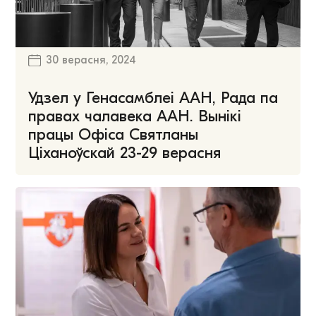
30 верасня, 2024
Удзел у Генасамблеі ААН, Рада па
правах чалавека ААН. Вынікі
працы Офіса Святланы
Ціханоўскай 23-29 верасня