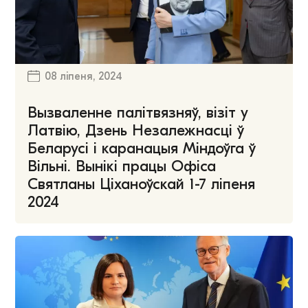
08 ліпеня, 2024
Вызваленне палітвязняў, візіт у
Латвію, Дзень Незалежнасці ў
Беларусі і каранацыя Міндоўга ў
Вільні. Вынікі працы Офіса
Святланы Ціханоўскай 1-7 ліпеня
2024