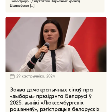
Томасдоцір і дэпутатамі Паўночных краінаў.
Ціханоўская […]
29 кастрычніка, 2024
Заява дэмакратычных сілаў пра
«выбары» прэзідэнта Беларусі ў
2025, вынікі «Люксембургскіх
рашэнняў», рэгістрацыя беларускіх