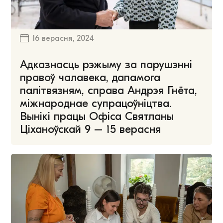
16 верасня, 2024
Адказнасць рэжыму за парушэнні
правоў чалавека, дапамога
палітвязням, справа Андрэя Гнёта,
міжнароднае супрацоўніцтва.
Вынікі працы Офіса Святланы
Ціханоўскай 9 – 15 верасня