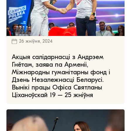
26 жніўня, 2024
Акцыя салідарнасці з Андрэем
Гнётам, заява па Арменіі,
Міжнародны гуманітарны фонд і
Дзень Незалежнасці Беларусі.
Вынікі працы Офіса Святланы
Ціханоўскай 19 – 25 жніўня