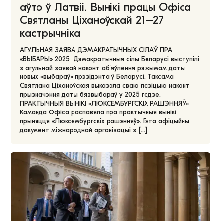
аўто ў Латвіі. Вынікі працы Офіса
Святланы Ціханоўскай 21–27
кастрычніка
АГУЛЬНАЯ ЗАЯВА ДЭМАКРАТЫЧНЫХ СІЛАЎ ПРА
«ВЫБАРЫ» 2025 Дэмакратычныя сілы Беларусі выступілі
з агульнай заявай наконт аб’яўлення рэжымам даты
новых «выбараў» прэзідэнта ў Беларусі. Таксама
Святлана Ціханоўская выказала сваю пазіцыю наконт
прызначэння даты бязвыбараў у 2025 годзе.
ПРАКТЫЧНЫЯ ВЫНІКІ «ЛЮКСЕМБУРГСКІХ РАШЭННЯЎ»
Каманда Офіса распавяла пра практычныя вынікі
прыняцця «Люксембургскіх рашэнняў». Гэта афіцыйны
дакумент міжнароднай арганізацыі з […]