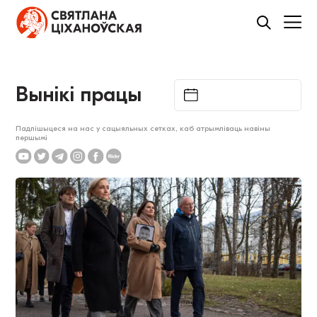
Вынікі працы
Падпішыцеся на нас у сацыяльных сетках, каб атрымліваць навіны
першымі