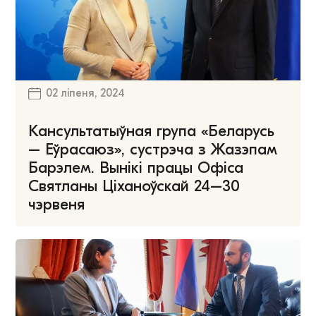
02 ліпеня, 2024
Кансультатыўная група «Беларусь
– Еўрасаюз», сустрэча з Жазэпам
Барэлем. Вынікі працы Офіса
Святланы Ціханоўскай 24–30
чэрвеня