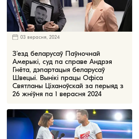
03 верасня, 2024
З’езд беларусаў Паўночнай
Амерыкі, суд па справе Андрэя
Гнёта, дэпартацыя беларусаў
Швецыі. Вынікі працы Офіса
Святланы Ціханоўскай за перыяд з
26 жніўня па 1 верасня 2024