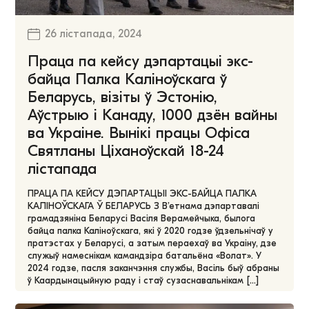
26 лістапада, 2024
Праца па кейсу дэпартацыі экс-
байца Палка Каліноўскага ў
Беларусь, візіты ў Эстонію,
Аўстрыю і Канаду, 1000 дзён вайны
ва Украіне. Вынікі працы Офіса
Святланы Ціханоўскай 18-24
лістапада
ПРАЦА ПА КЕЙСУ ДЭПАРТАЦЫІ ЭКС-БАЙЦА ПАЛКА
КАЛІНОЎСКАГА Ў БЕЛАРУСЬ З В’етнама дэпартавалі
грамадзяніна Беларусі Васіля Верамейчыка, былога
байца палка Каліноўскага, які ў 2020 годзе ўдзельнічаў у
пратэстах у Беларусі, а затым пераехаў ва Украіну, дзе
служыў намеснікам камандзіра батальёна «Волат». У
2024 годзе, пасля заканчэння службы, Васіль быў абраны
ў Каардынацыйную раду і стаў сузаснавальнікам […]