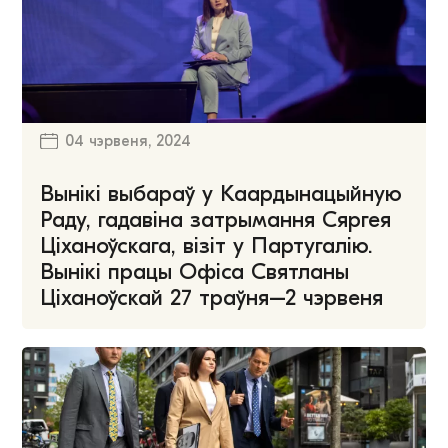
04 чэрвеня, 2024
Вынікі выбараў у Каардынацыйную
Раду, гадавіна затрымання Сяргея
Ціханоўскага, візіт у Партугалію.
Вынікі працы Офіса Святланы
Ціханоўскай 27 траўня–2 чэрвеня