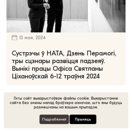
13 мая, 2024
Сустрэчы ў НАТА, Дзень Перамогі,
тры сцэнары развіцця падзеяў.
Вынікі працы Офіса Святланы
Ціханоўскай 6-12 траўня 2024
Гэты сайт выкарыстоўвае файлы cookie. Выкарыстанне
сайта без змены налад браўзера азначае, што яны будуць
размешчаны на вашым прыладзе.
«
...
2
3
4
5
6
...
Падрабязней
Прыняць