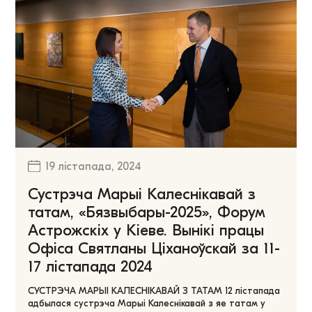
19 лістапада, 2024
Сустрэча Марыі Калеснікавай з
татам, «Бязвыбары-2025», Форум
Астрожскіх у Кіеве. Вынікі працы
Офіса Святланы Ціханоўскай за 11-
17 лістапада 2024
СУСТРЭЧА МАРЫІ КАЛЕСНІКАВАЙ З ТАТАМ 12 лістапада
адбылася сустрэча Марыі Калеснікавай з яе татам у