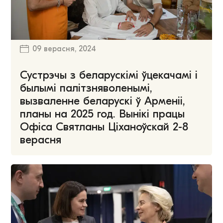
09 верасня, 2024
Сустрэчы з беларускімі ўцекачамі і
былымі палітзняволенымі,
вызваленне беларускі ў Арменіі,
планы на 2025 год. Вынікі працы
Офіса Святланы Ціханоўскай 2-8
верасня