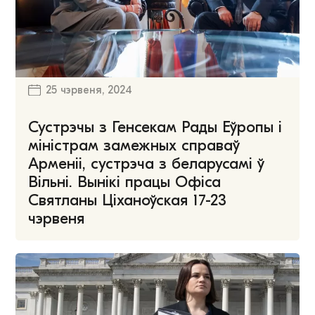
25 чэрвеня, 2024
Сустрэчы з Генсекам Рады Еўропы і
міністрам замежных справаў
Арменіі, сустрэча з беларусамі ў
Вільні. Вынікі працы Офіса
Святланы Ціханоўская 17-23
чэрвеня