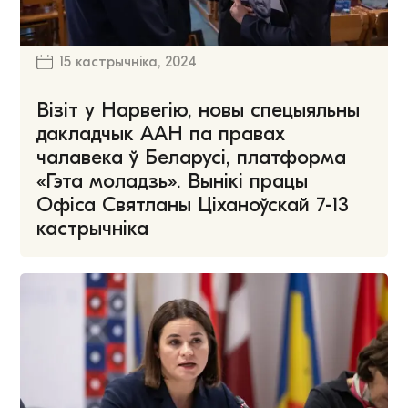
15 кастрычніка, 2024
Візіт у Нарвегію, новы спецыяльны
дакладчык ААН па правах
чалавека ў Беларусі, платформа
«Гэта моладзь». Вынікі працы
Офіса Святланы Ціханоўскай 7-13
кастрычніка