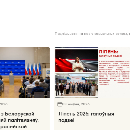
Падпішыцеся на нас у сацыяльных сетках,
 2026
03 жніўня, 2026
 з Беларускай
Ліпень 2026: галоўныя
яй палітвязняў,
падзеі
ўрапейскай