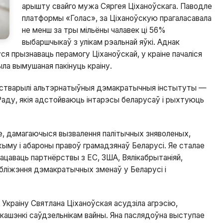
арышту свайго мужа Сяргея Ціханоўскага. Паводле
платформы «‎Голас»‎, за Ціханоўскую прагаласавала
не менш за тры мільёны чалавек ці 56%
выбаршчыкаў з улікам рэальнай яўкі. Аднак
я прызнаваць перамогу Ціханоўскай, у краіне пачаліся
ла вымушаная пакінуць краіну.
і стварылі альтэрнатыўныя дэмакратычныя інстытуты —
аду, якія адстойваюць інтарэсы беларусаў і рыхтуюць
е, дамагаючыся вызвалення палітычных зняволеных,
жыму і абароны правоў грамадзянаў Беларусі. Яе сталае
мацаваць партнёрствы з ЕС, ЗША, Вялікабрытаніяй,
абліжэння дэмакратычных зменаў у Беларусі і
 Украіну Святлана Ціханоўская асудзіла агрэсію,
кашэнкі саўдзельнікам вайны. Яна паслядоўна выступае