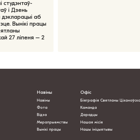
і студэнтаў-
аў і Дзень
 дэкларацыі аб
эце. Вынікі працы
вятланы
ай 27 ліпеня – 2
Навіны
Офіс
Навіны
Біяграфія Святланы Ціханоўск
Фота
Каманда
Відэа
Дарадцы
Мерапрыемствы
Нашая місія
Вынікі працы
Нашы ініцыятывы