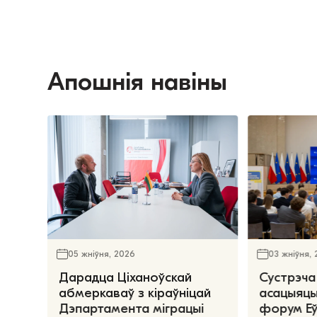
Апошнія навіны
05 жніўня, 2026
03 жніўня,
Дарадца Ціханоўскай
Сустрэча
абмеркаваў з кіраўніцай
асацыяцы
Дэпартамента міграцыі
форум Е