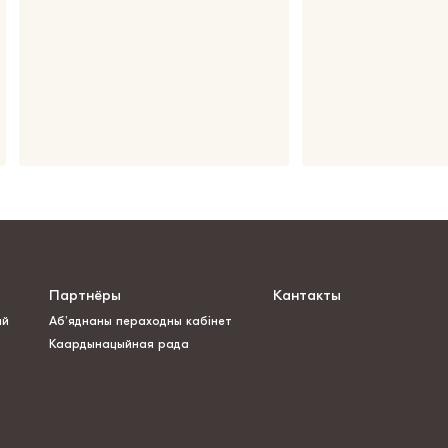
Партнёры
Кантакты
ай
Аб’яднаны пераходны кабінет
Каардынацыйная рада