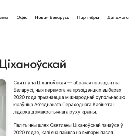
віны
Офіс
Новая Беларусь
Партнёры
Дапамога
Ціханоўскай
Святлана Ціханоўская
— абраная прэзідэнтка
Беларусі, чыя перамога на прэзідэнцкіх выбарах
2020 года прызнаецца міжнароднай супольнасцю,
кіраўніца Аб’яднанага Пераходнага Кабінета і
лідарка дэмакратычнага руху краіны.
Палітычны шлях Святланы Ціханоўскай пачаўся ў
2020 годзе, калі яна пайшла на выбары пасля