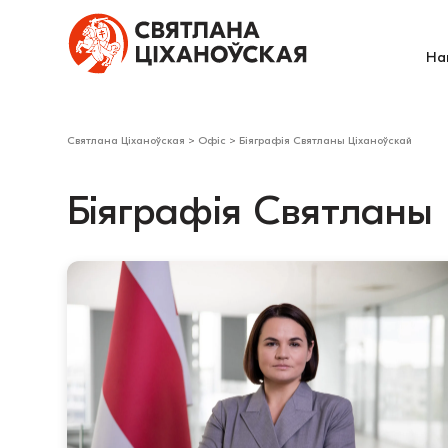
На
Святлана Ціханоўская
>
Офіс
>
Біяграфія Святланы Ціханоўскай
Біяграфія Святланы 