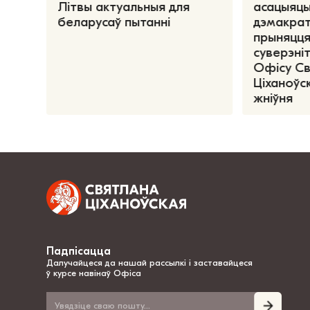
Літвы актуальныя для
асацыяцы
беларусаў пытанні
дэмакрат
прыняцця
суверэніт
Офісу С
Ціханоўск
жніўня
Падпісацца
Далучайцеся да нашай рассылкі і заставайцеся
ў курсе навінаў Офіса