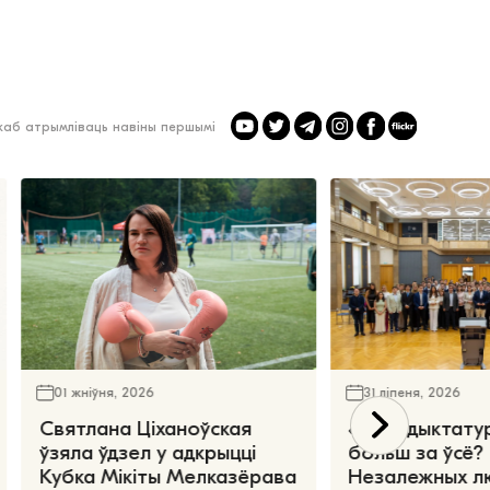
 каб атрымліваць навіны першымі
01 жніўня, 2026
31 ліпеня, 2026
Святлана Ціханоўская
«Чаго дыктату
ўзяла ўдзел у адкрыцці
больш за ўсё?
Кубка Мікіты Мелказёрава
Незалежных л