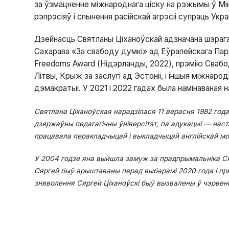
за ўзмацненне міжнароднага ціску на рэжымы ў Мін
рэпрэсіяў і спынення расійскай агрэсіі супраць Укра
Дзейнасць Святланы Ціханоўскай адзначана шэра
Сахарава «За свабоду думкі» ад Еўрапейскага Парл
Freedoms Award (Нідэрланды, 2022), прэмію Сваб
Літвы, Крыж за заслугі ад Эстоніі, і іншыя міжнаро
дэмакратыі. У 2021 і 2022 гадах была намінаваная
Святлана Ціханоўская нарадзілася 11 верасня 1982 год
дзяржаўны педагагічны ўніверсітэт, па адукацыі — наст
працавала перакладчыцай і выкладчыцай англійскай мо
У 2004 годзе яна выйшла замуж за прадпрымальніка Сяр
Сяргей быў арыштаваны перад выбарамі 2020 года і пр
зняволення Сяргей Ціханоўскі быў вызвалены ў чэрвені 