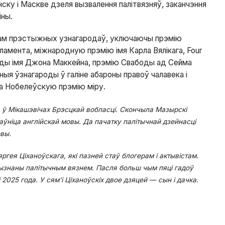
ску і Маскве дзеля вызвалення палітвязняў, заканчэння
іны.
гам прэстыжных узнагародаў, уключаючы прэмію
амента, міжнародную прэмію імя Карла Вялікага, Four
оды імя Джона Маккейна, прэмію Свабоды ад Сейма
дныя ўзнагароды ў галіне абароны правоў чалавека і
 на Нобелеўскую прэмію міру.
а ў Мікашэвічах Брэсцкай вобласці. Скончыла Мазырскі
аўніца англійскай мовы. Да пачатку палітычнай дзейнасці
вы.
гея Ціханоўскага, які пазней стаў блогерам і актывістам.
ызнаны палітычным вязнем. Пасля больш чым пяці гадоў
2025 года. У сям’і Ціханоўскіх двое дзяцей — сын і дачка.