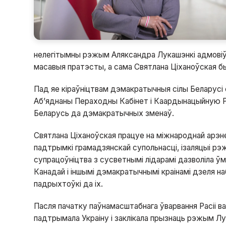
нелегітымны рэжым Аляксандра Лукашэнкі адмовіўс
масавыя пратэсты, а сама Святлана Ціханоўская бы
Пад яе кіраўніцтвам дэмакратычныя сілы Беларус
Аб’яднаны Пераходны Кабінет і Каардынацыйную Р
Беларусь да дэмакратычных зменаў.
Святлана Ціханоўская працуе на міжнароднай арэн
падтрымкі грамадзянскай супольнасці, ізаляцыі рэ
супрацоўніцтва з сусветнымі лідарамі дазволіла ў
Канадай і іншымі дэмакратычнымі краінамі дзеля н
падрыхтоўкі да іх.
Пасля пачатку паўнамасштабнага ўварвання Расіі ва
падтрымала Украіну і заклікала прызнаць рэжым Лу