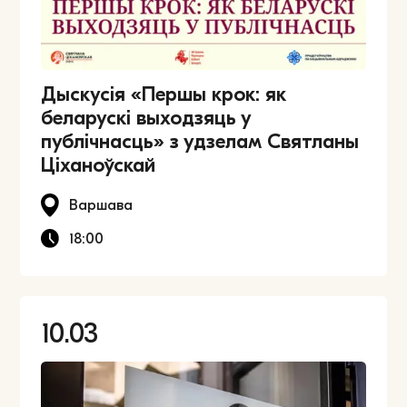
Дыскусія «Першы крок: як
беларускі выходзяць у
публічнасць» з удзелам Святланы
Ціханоўскай
Варшава
18:00
10.03