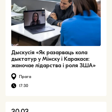
Дыскусія «Як разарваць кола
дыктатур у Мінску і Каракасе:
жаночае лідарства і роля ЗША»
Прага
17:30
30.03