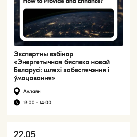
Экспертны вэбінар
«Энергетычная бяспека новай
Беларусі: шляхі забеспячэння і
ўмацавання»
Анлайн
13:00 - 14:00
22.05