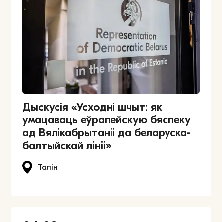
Дыскусія «Усходні шчыт: як
умацаваць еўрапейскую бяспеку
ад Вялікабрытаніі да беларуска-
балтыйскай лініі»
Талін