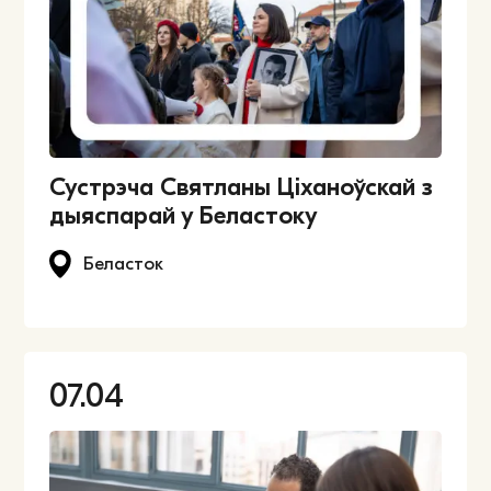
Сустрэча Святланы Ціханоўскай з
дыяспарай у Беластоку
Беласток
07.04