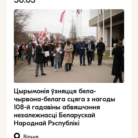
Цырымонія ўзняцця бела-
чырвона-белага сцяга з нагоды
108-й гадавіны абвяшчэння
незалежнасці Беларускай
Народнай Рэспублікі
Вільня