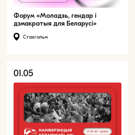
Форум «Моладзь, гендар і
дэмакратыя для Беларусі»
Стакгольм
01.05