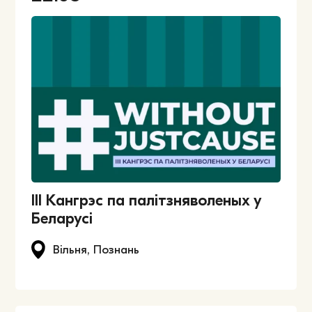
ІIІ Кангрэс па палітзняволеных у
Беларусі
Вільня, Познань