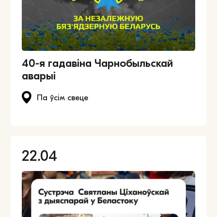
40-я гадавіна Чарнобыльскай
аварыі
Па ўсім свеце
22.04