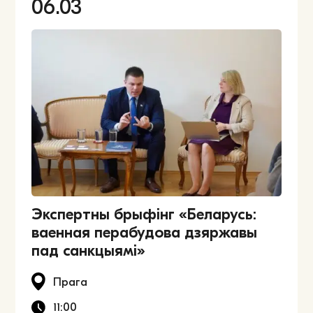
06.03
Экспертны брыфінг «Беларусь:
ваенная перабудова дзяржавы
пад санкцыямі»
Прага
11:00