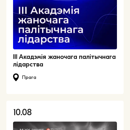
ІІІ Акадэмія жаночага палітычнага
лідарства
Прага
10.08