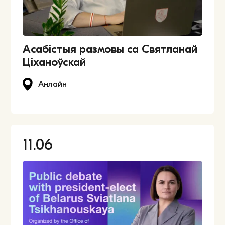
Асабістыя размовы са Святланай
Ціханоўскай
Анлайн
11.06