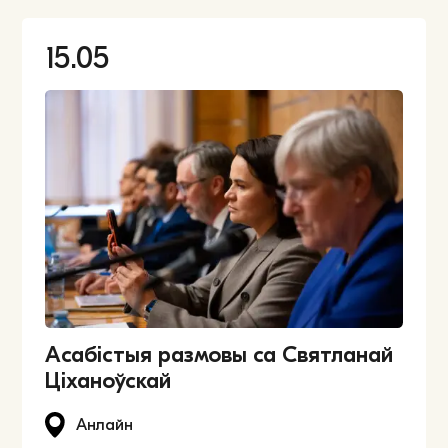
15.05
Асабістыя размовы са Святланай
Ціханоўскай
Анлайн