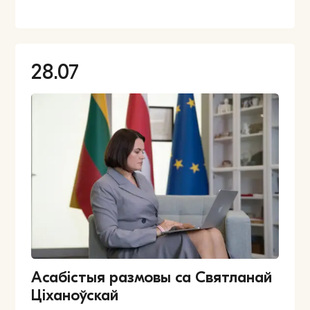
28.07
Асабістыя размовы са Святланай
Ціханоўскай