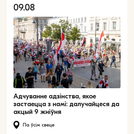
09.08
Адчуванне адзінства, якое
застаецца з намі: далучайцеся да
акцый 9 жніўня
Па ўсім свеце