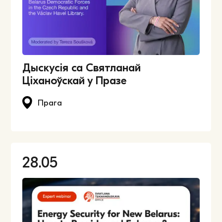
Дыскусія са Святланай
Ціханоўскай у Празе
Прага
28.05