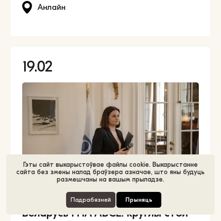
Анлайн
19.02
Гэты сайт выкарыстоўвае файлы cookie. Выкарыстанне
сайта без змены налад браўзера азначае, што яны будуць
размешчаны на вашым прыладзе.
Падрабязней
Прыняць
Беларусь і ПА АБСЕ: круглы стол