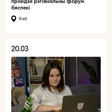
пройдзе рэгіянальны форум
бяспекі
Кіеў
20.03