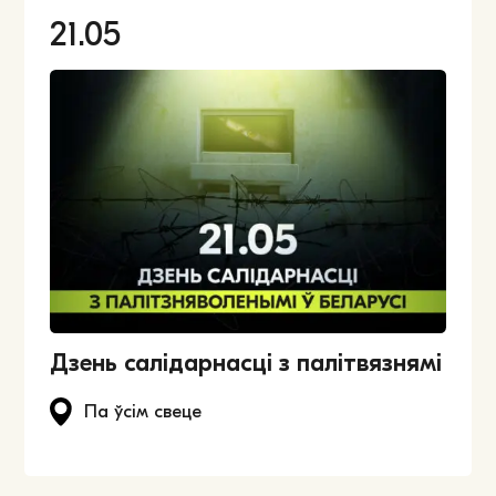
21.05
Дзень салідарнасці з палітвязнямі
Па ўсім свеце