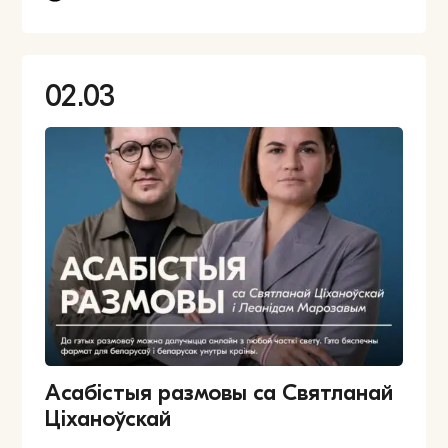
02.03
Асабістыя размовы са Святланай
Ціханоўскай