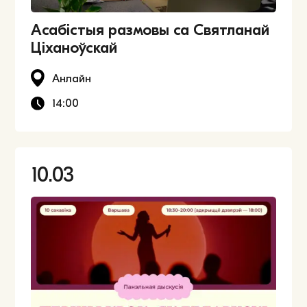
Асабістыя размовы са Святланай
Ціханоўскай
Анлайн
14:00
10.03