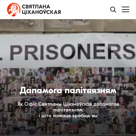
Дапамога палітвязням
Як Офіс Святланы Ціханоўскай дапамагае
палітвязням
і што можаце зрабіць вы