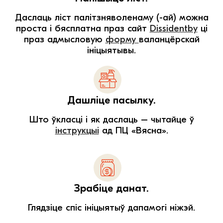
Даслаць ліст палітзняволенаму (-ай) можна
проста і бясплатна праз сайт
Dissidentby
ці
праз адмысловую
форму
валанцёрскай
ініцыятывы.
Дашліце пасылку.
Што ўкласці і як даслаць – чытайце ў
інструкцыі
ад ПЦ «Вясна».
Зрабіце данат.
Глядзіце спіс ініцыятыў дапамогі ніжэй.