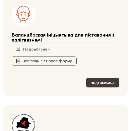
Валанцёрская ініцыятыва для ліставання з
палітвязнямі
Падрабязней