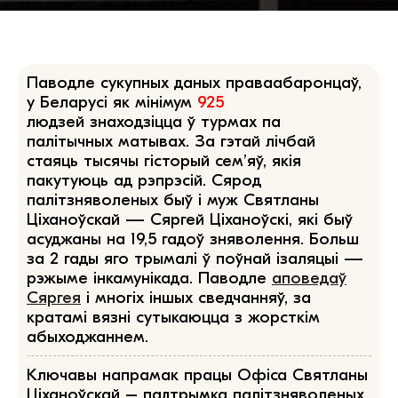
Паводле сукупных даных праваабаронцаў,
у Беларусі як мінімум
925
людзей знаходзіцца ў турмах па
палітычных матывах. За гэтай лічбай
стаяць тысячы гісторый сем’яў, якія
пакутуюць ад рэпрэсій.
Сярод
палітзняволеных быў і муж Святланы
Ціханоўскай — Сяргей Ціханоўскі, які быў
асуджаны на 19,5 гадоў зняволення. Больш
за 2 гады яго трымалі ў поўнай ізаляцыі —
рэжыме інкамунікада. Паводле
аповедаў
Сяргея
і многіх іншых сведчанняў, за
кратамі вязні сутыкаюцца з жорсткім
абыходжаннем.
Ключавы напрамак працы Офіса Святланы
Ціханоўскай – падтрымка палітзняволеных