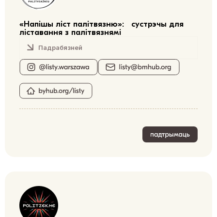
«Напішы ліст палітвязню»: сустрэчы для
ліставання з палітвязнямі
Падрабязней