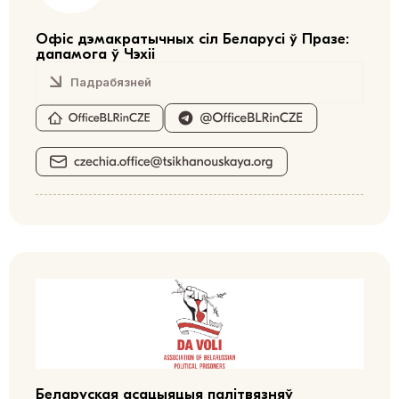
Офіс дэмакратычных сіл Беларусі ў Празе:
дапамога ў Чэхіі
Падрабязней
Беларуская асацыяцыя палітвязняў