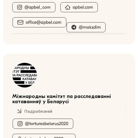
Міжнародны камітэт па расследаванні
катаванняў у Беларусі
Падрабязней