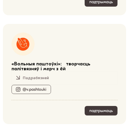
«Вольныя паштоўкі»: творчасць
палітвязняў і мерч з ёй
Падрабязней