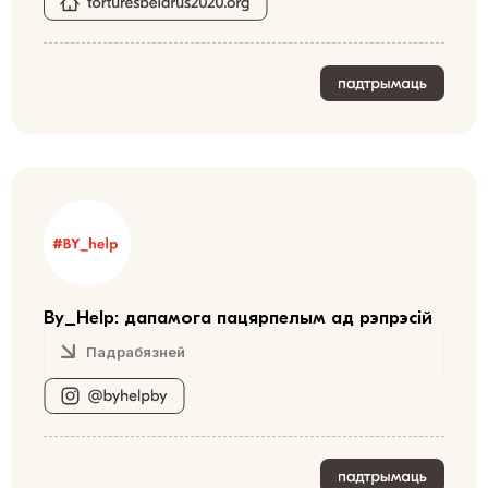
By_Help: дапамога пацярпелым ад рэпрэсій
Падрабязней