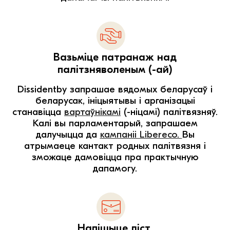
Вазьміце патранаж над
палітзняволеным (-ай)
Dissidentby запрашае вядомых беларусаў і
беларусак, ініцыятывы і арганізацыі
станавіцца
вартаўнікамі
(-ніцамі) палітвязняў.
Калі вы парламентарый, запрашаем
далучыцца да
кампаніі Libereco.
Вы
атрымаеце кантакт родных палітвязня і
зможаце дамовіцца пра практычную
дапамогу.
Напішыце ліст.