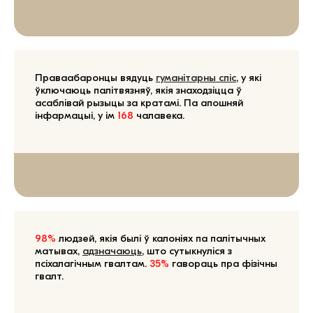
Праваабаронцы вядуць
гуманітарны спіс
, у які
ўключаюць палітвязняў, якія знаходзіцца ў
асаблівай рызыцы за кратамі. Па апошняй
інфармацыі, у ім
168
чалавека.
98%
людзей, якія былі ў калоніях па палітычных
матывах,
адзначаюць
, што сутыкнуліся з
псіхалагічным гвалтам.
35%
гавораць пра фізічны
гвалт.