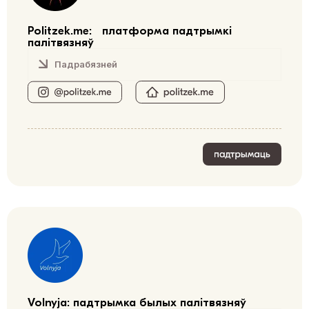
Politzek.me: платформа падтрымкі
палітвязняў
Падрабязней
Volnyja: падтрымка былых палітвязняў