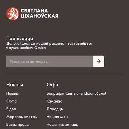
Падпісацца
Далучайцеся да нашай рассылкі і заставайцеся
ў курсе навінаў Офіса
Навіны
Офіс
Навіны
Біяграфія Святланы Ціханоўскай
Фота
Каманда
Відэа
Дарадцы
Мерапрыемствы
Нашая місія
Вынікі працы
Нашы ініцыятывы