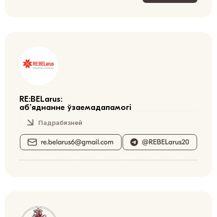
RE:BELarus:
аб’яднанне ўзаемадапамогі
Падрабязней