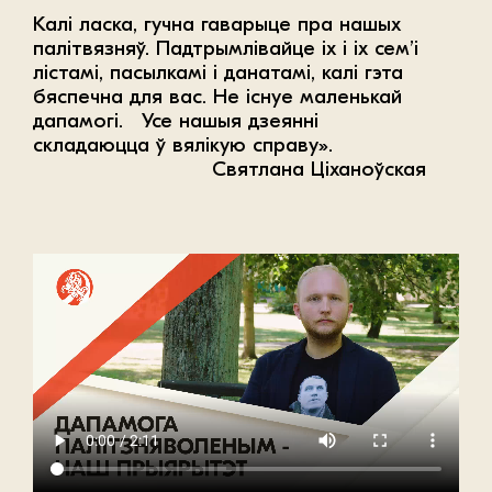
Калі ласка, гучна гаварыце пра нашых
палітвязняў. Падтрымлівайце іх і іх сем’і
лістамі, пасылкамі і данатамі, калі гэта
бяспечна для вас. Не існуе маленькай
дапамогі. Усе нашыя дзеянні
складаюцца ў вялікую справу».
Святлана Ціханоўская