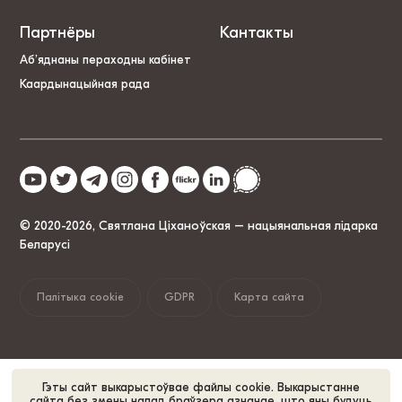
Партнёры
Кантакты
Аб’яднаны пераходны кабінет
Каардынацыйная рада
© 2020-2026, Святлана Ціханоўская – нацыянальная лідарка
Беларусі
Палітыка cookie
GDPR
Карта сайта
Гэты сайт выкарыстоўвае файлы cookie. Выкарыстанне
сайта без змены налад браўзера азначае, што яны будуць