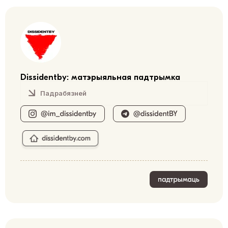
Dissidentby: матэрыяльная падтрымка
Падрабязней