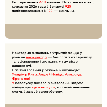
былі прызнаныя
4611
чалавек. Па стане на канец
красавіка 2026 года ў Беларусі
925
палітзняволеных, з іх
120
— жанчыны.
Некаторыя зняволеныя ўтрымліваюцца ў
рэжыме
інкамунікада
— без права на перапіску,
тэлефанаванне і спатканні, у тым ліку з
адвакатамі.
Палітзняволеныя ў рэжыме інкамунікада:
Уладзімір Кніга, Андрэй Навіцкі, Аляксандр
Францкевіч.
9
беларусаў памерлі ў зняволенні. Вядома
мінімум пра
адзін выпадак
, калі палітзняволены
скончыў жыццё самагубствам.