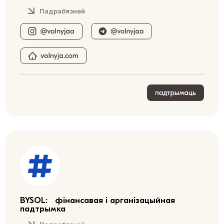
Падрабязней
BYSOL: фінансавая і арганізацыйная
падтрымка