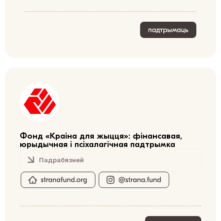
Фонд «Краіна для жыцця»: фінансавая,
юрыдычная і псіхалагічная падтрымка
Падрабязней