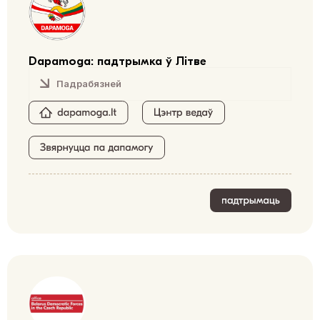
Dapamoga: падтрымка ў Літве
Падрабязней