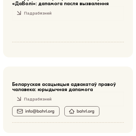
«ДаВолі»: дапамога пасля вызвалення
Падрабязней
Беларуская асацыяцыя адвакатаў правоў
чалавека: юрыдычная дапамога
Падрабязней