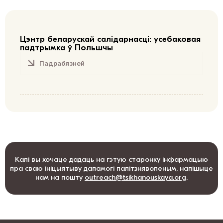
Цэнтр беларускай салідарнасці: усебаковая
падтрымка ў Польшчы
Падрабязней
Калі вы хочаце дадаць на гэтую старонку інфармацыю
пра сваю ініцыятыву дапамогі палітзняволеным, напішыце
нам
на пошту
outreach@tsikhanouskaya.org
.