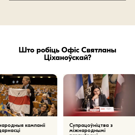
Што робіць Офіс Святланы
Ціханоўскай?
ародныя кампаніі
Супрацоўніцтва з
дарнасці
міжнароднымі