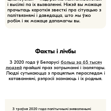
і высілкі па іх вызваленні. Ніжэй вы можаце
прачытаць кароткія звесткі пра сітуацыю з
палітвязнямі і даведацца, што мы ўжо
робім і як можаце дапамагчы вы.
Факты і лічбы
З 2020 года ў Беларусі
больш за 65 тысяч
людзей
прайшлі праз затрыманні і ізалятары.
Людзі сутыкаюцца з працяглым
пераследам і
катаваннямі, рэпрэсіі зазнаюць і іх родныя.
З траўня 2020 года палітычнымі зняволенымі