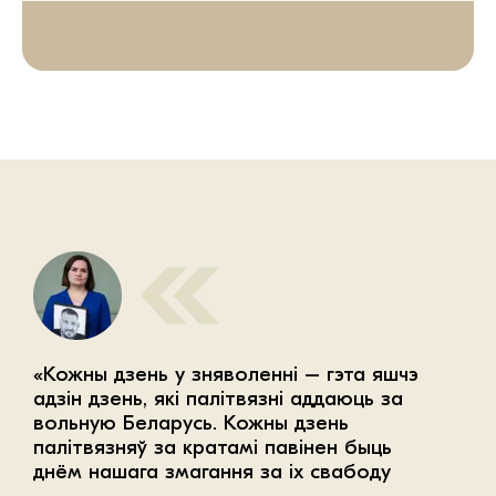
«Кожны дзень у зняволенні – гэта яшчэ
адзін дзень, які палітвязні аддаюць за
вольную Беларусь. Кожны дзень
палітвязняў за кратамі павінен быць
днём нашага змагання за іх свабоду