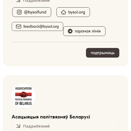
Падрабязней
Асацыяцыя палітвязняў Беларусі
Падрабязней