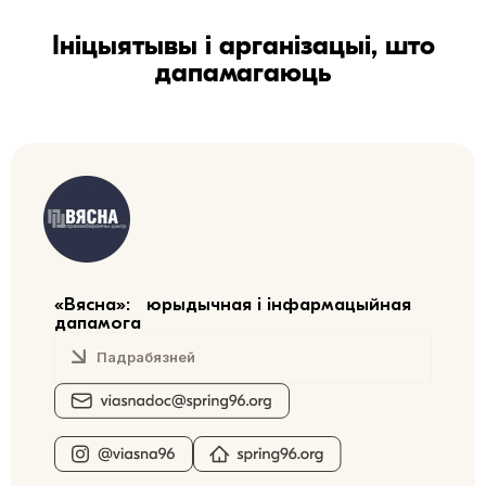
Ініцыятывы і арганізацыі, што
дапамагаюць
«Вясна»: юрыдычная і інфармацыйная
дапамога
Падрабязней