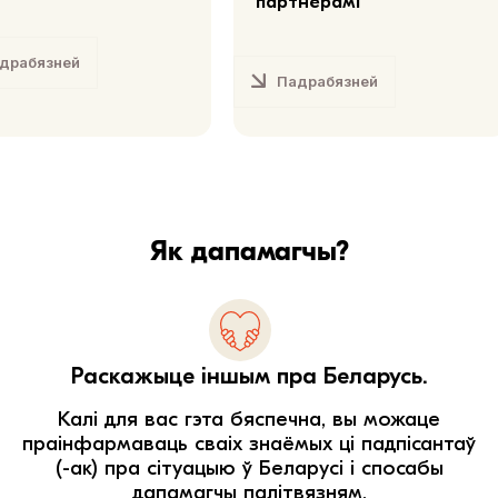
партнёрамі
драбязней
Падрабязней
Як дапамагчы?
Раскажыце іншым пра Беларусь.
Калі для вас гэта бяспечна, вы можаце
праінфармаваць сваіх знаёмых ці падпісантаў
(-ак) пра сітуацыю ў Беларусі і спосабы
дапамагчы палітвязням.