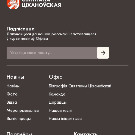
Падпісацца
Далучайцеся да нашай рассылкі і заставайцеся
ў курсе навінаў Офіса
Навіны
Офіс
Навіны
Біяграфія Святланы Ціханоўскай
Фота
Каманда
Відэа
Дарадцы
Мерапрыемствы
Нашая місія
Вынікі працы
Нашы ініцыятывы
Партнёры
Кантакты