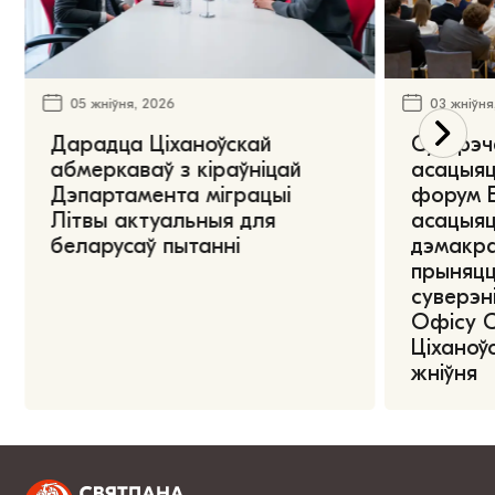
05 жніўня, 2026
03 жніўня
Дарадца Ціханоўскай
Сустрэч
абмеркаваў з кіраўніцай
асацыяц
Дэпартамента міграцыі
форум Е
Літвы актуальныя для
асацыяц
беларусаў пытанні
дэмакра
прыняцц
суверэні
Офісу 
Ціханоўс
жніўня