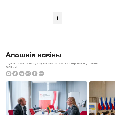
1
Апошнія навіны
Падпішыцеся на нас у сацыяльных сетках, каб атрымліваць навіны
першымі