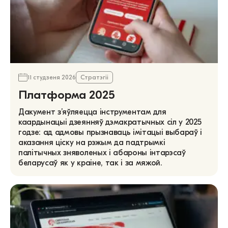
11 студзеня 2026
Стратэгіі
Платформа 2025
Дакумент з’яўляецца інструментам для
каардынацыі дзеянняў дэмакратычных сіл у 2025
годзе: ад адмовы прызнаваць імітацыі выбараў і
аказання ціску на рэжым да падтрымкі
палітычных зняволеных і абароны інтарэсаў
беларусаў як у краіне, так і за мяжой.