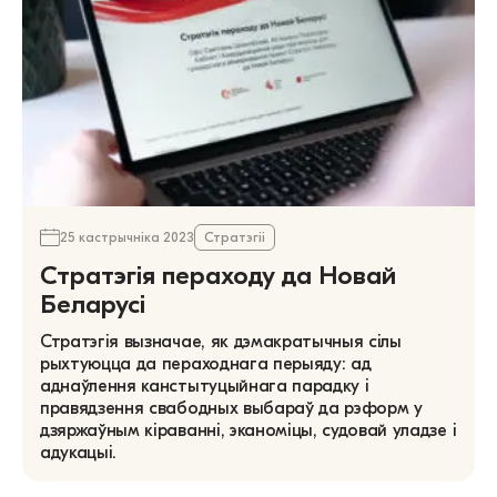
25 кастрычніка 2023
Стратэгіі
Стратэгія пераходу да Новай
Беларусі
Стратэгія вызначае, як дэмакратычныя сілы
рыхтуюцца да пераходнага перыяду: ад
аднаўлення канстытуцыйнага парадку і
правядзення свабодных выбараў да рэформ у
дзяржаўным кіраванні, эканоміцы, судовай уладзе і
адукацыі.