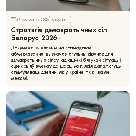
27 красавіка 2026
Стратэгіі
Стратэгія дэмакратычных сіл
Беларусі 2026+
Дакумент, вынесены на грамадскае
абмеркаванне, вызначае агульны кірунак для
дэмакратычных сілаў: ад ацэнкі бягучай сітуацыі і
сцэнарыяў зменаў да шасці мэт, якія дапамогуць
стымуляваць дзеянні як у краіне, так і за яе
межамі.