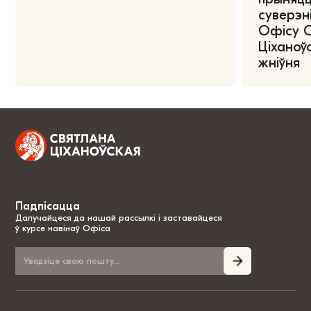
суверэні
Офісу 
Ціханоўс
жніўня
Падпісацца
Далучайцеся да нашай рассылкі і заставайцеся
ў курсе навінаў Офіса