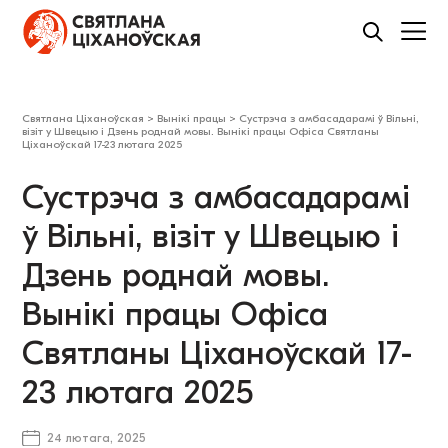
Святлана Ціханоўская
>
Вынікі працы
>
Сустрэча з амбасадарамі ў Вільні,
візіт у Швецыю і Дзень роднай мовы. Вынікі працы Офіса Святланы
Ціханоўскай 17-23 лютага 2025
Сустрэча з амбасадарамі
ў Вільні, візіт у Швецыю і
Дзень роднай мовы.
Вынікі працы Офіса
Святланы Ціханоўскай 17-
23 лютага 2025
24 лютага, 2025