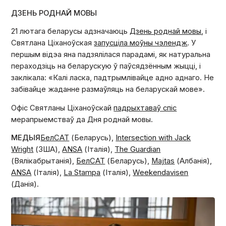
ДЗЕНЬ РОДНАЙ МОВЫ
21 лютага беларусы адзначаюць
Дзень роднай мовы
, і
Святлана Ціханоўская
запусціла моўны чэлендж
. У
першым відэа яна падзялілася парадамі, як натуральна
пераходзіць на беларускую ў паўсядзённым жыцці, і
заклікала: «Калі ласка, падтрымлівайце адно аднаго. Не
забівайце жаданне размаўляць на беларускай мове».
Офіс Святланы Ціханоўскай
падрыхтаваў спіс
мерапрыемстваў да Дня роднай мовы.
МЕДЫЯ
БелСАТ
(Беларусь),
Intersection with Jack
Wright
(ЗША),
ANSA
(Італія),
The Guardian
(Вялікабрытанія),
БелСАТ
(Беларусь),
Majtas
(Албанія),
ANSA
(Італія),
La Stampa
(Італія),
Weekendavisen
(Данія).