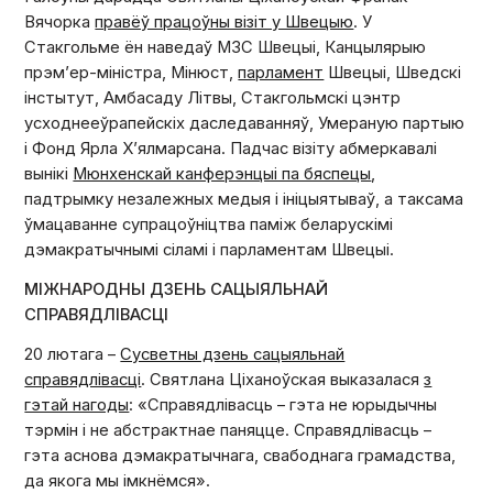
Вячорка
правёў працоўны візіт у Швецыю
.
У
Стакгольме ён наведаў МЗС Швецыі, Канцылярыю
прэм’ер-міністра, Мінюст,
парламент
Швецыі, Шведскі
інстытут, Амбасаду Літвы, Стакгольмскі цэнтр
усходнееўрапейскіх даследаванняў, Умераную партыю
і Фонд Ярла Х’ялмарсана. Падчас візіту абмеркавалі
вынікі
Мюнхенскай канферэнцыі па бяспецы
,
падтрымку незалежных медыя і ініцыятываў, а таксама
ўмацаванне супрацоўніцтва паміж беларускімі
дэмакратычнымі сіламі і парламентам Швецыі.
МІЖНАРОДНЫ ДЗЕНЬ САЦЫЯЛЬНАЙ
СПРАВЯДЛІВАСЦІ
20 лютага –
Сусветны дзень сацыяльнай
справядлівасці
. Святлана Ціханоўская выказалася
з
гэтай нагоды
: «Справядлівасць – гэта не юрыдычны
тэрмін і не абстрактнае паняцце. Справядлівасць –
гэта аснова дэмакратычнага, свабоднага грамадства,
да якога мы імкнёмся».