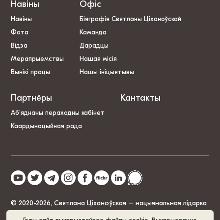
Навіны
Офіс
Навіны
Біяграфія Святланы Ціханоўскай
Фота
Каманда
Відэа
Дарадцы
Мерапрыемствы
Нашая місія
Вынікі працы
Нашы ініцыятывы
Партнёры
Кантакты
Аб’яднаны пераходны кабінет
Каардынацыйная рада
© 2020-2026, Святлана Ціханоўская – нацыянальная лідарка
Беларусі