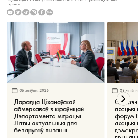
Падпішыцеся на нас у сацыяльных сетках, каб атрымліваць навіны
першымі
05 жніўня, 2026
03 жніўня
Дарадца Ціханоўскай
Сустрэч
абмеркаваў з кіраўніцай
асацыяц
Дэпартамента міграцыі
форум Е
Літвы актуальныя для
асацыяц
беларусаў пытанні
дэмакра
прыняцц