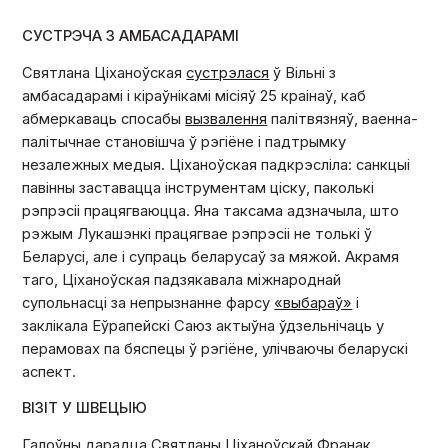
СУСТРЭЧА З АМБАСАДАРАМІ
Святлана Ціханоўская
сустрэлася
ў Вільні з
амбасадарамі і кіраўнікамі місіяў 25 краінаў, каб
абмеркаваць спосабы
вызвалення
палітвязняў, ваенна-
палітычнае становішча ў рэгіёне і падтрымку
незалежных медыя. Ціханоўская падкрэсліла: санкцыі
павінны заставацца інструментам ціску, паколькі
рэпрэсіі працягваюцца. Яна таксама адзначыла, што
рэжым Лукашэнкі працягвае рэпрэсіі не толькі ў
Беларусі, але і супраць беларусаў за мяжой. Акрамя
таго, Ціханоўская падзякавала міжнароднай
супольнасці за непрызнанне фарсу
«выбараў»
і
заклікала Еўрапейскі Саюз актыўна ўдзельнічаць у
перамовах па бяспецы ў рэгіёне, улічваючы беларускі
аспект.
ВІЗІТ У ШВЕЦЫЮ
Галоўны дарадца Святланы Ціханоўскай Франак