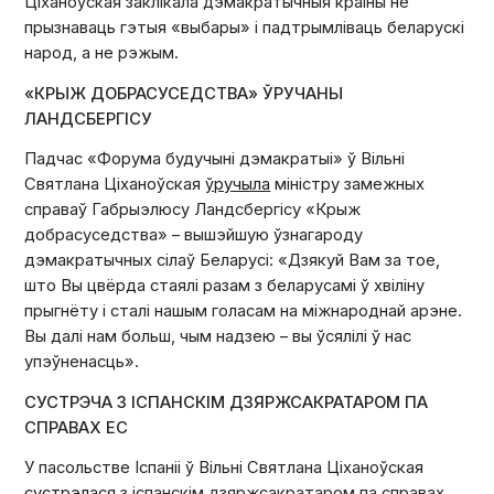
Ціханоўская заклікала дэмакратычныя краіны не
прызнаваць гэтыя «выбары» і падтрымліваць беларускі
народ, а не рэжым.
«КРЫЖ ДОБРАСУСЕДСТВА» ЎРУЧАНЫ
ЛАНДСБЕРГІСУ
Падчас «Форума будучыні дэмакратыі» ў Вільні
Святлана Ціханоўская
ўручыла
міністру замежных
справаў Габрыэлюсу Ландсбергісу «Крыж
добрасуседства» – вышэйшую ўзнагароду
дэмакратычных сілаў Беларусі: «
Дзякуй Вам за тое,
што Вы цвёрда стаялі разам з беларусамі ў хвіліну
прыгнёту і сталі нашым голасам на міжнароднай арэне.
Вы далі нам больш, чым надзею – вы ўсялілі ў нас
упэўненасць
».
СУСТРЭЧА З ІСПАНСКІМ ДЗЯРЖСАКРАТАРОМ ПА
СПРАВАХ ЕС
У пасольстве Іспаніі ў Вільні Святлана Ціханоўская
сустрэлася
з іспанскім дзяржсакратаром па справах