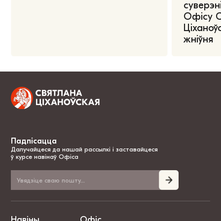
суверэні
Офісу 
Ціханоўс
жніўня
Падпісацца
Далучайцеся да нашай рассылкі і заставайцеся
ў курсе навінаў Офіса
Навіны
Офіс