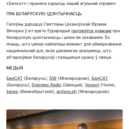
«Белсат» і прынясе карысць нашай агульнай справе».
ПРА БЕЛАРУСКУЮ ІДЭНТЫЧНАСЦЬ
Галоўны дарадца Святланы Ціханоўскай Франак
Вячорка ў інтэрв’ю Еўрарадыё
падзяліўся думкамі
пра
беларускую ідэнтычнасць і шляхі яе захавання. Ён
лічыць, што цяпер найлепшы момант для абмеркавання
нацыянальнай ідэі, якая дапамагае зразумець, што
аб’ядноўвае беларусаў і пазіцыянуе краіну ў свеце.
МЕДЫЯ
БелСАТ
(Беларусь),
DW
(Міжнароднае),
БелСАТ
(Беларусь),
Sveriges Radio
(Швецыя),
Voxpot
(Чэхія),
Inews
(Вялікабрытанія),
archive.ph
(Міжнароднае).