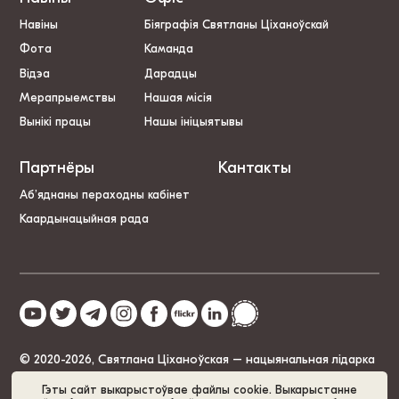
Навіны
Біяграфія Святланы Ціханоўскай
Фота
Каманда
Відэа
Дарадцы
Мерапрыемствы
Нашая місія
Вынікі працы
Нашы ініцыятывы
Партнёры
Кантакты
Аб’яднаны пераходны кабінет
Каардынацыйная рада
© 2020-2026, Святлана Ціханоўская – нацыянальная лідарка
Беларусі
Гэты сайт выкарыстоўвае файлы cookie. Выкарыстанне