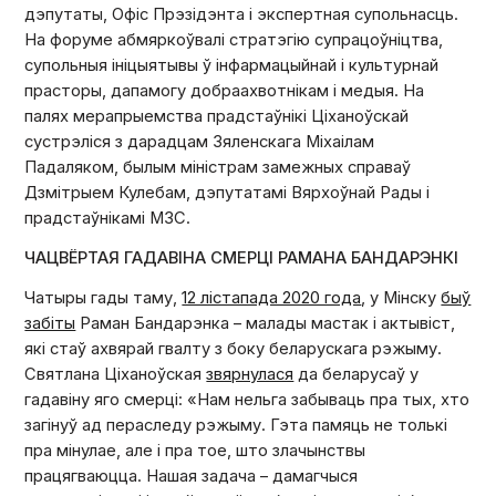
дэпутаты, Офіс Прэзідэнта і экспертная супольнасць.
На форуме абмяркоўвалі стратэгію супрацоўніцтва,
супольныя ініцыятывы ў інфармацыйнай і культурнай
прасторы, дапамогу добраахвотнікам і медыя. На
палях мерапрыемства прадстаўнікі Ціханоўскай
сустрэліся з дарадцам Зяленскага Міхаілам
Падаляком, былым міністрам замежных справаў
Дзмітрыем Кулебам, дэпутатамі Вярхоўнай Рады і
прадстаўнікамі МЗС.
ЧАЦВЁРТАЯ ГАДАВІНА СМЕРЦІ РАМАНА БАНДАРЭНКІ
Чатыры гады таму,
12 лістапада 2020 года
, у Мінску
быў
забіты
Раман Бандарэнка – малады мастак і актывіст,
які стаў ахвярай гвалту з боку беларускага рэжыму.
Святлана Ціханоўская
звярнулася
да беларусаў у
гадавіну яго смерці: «Нам нельга забываць пра тых, хто
загінуў ад пераследу рэжыму. Гэта памяць не толькі
пра мінулае, але і пра тое, што злачынствы
працягваюцца. Нашая задача – дамагчыся