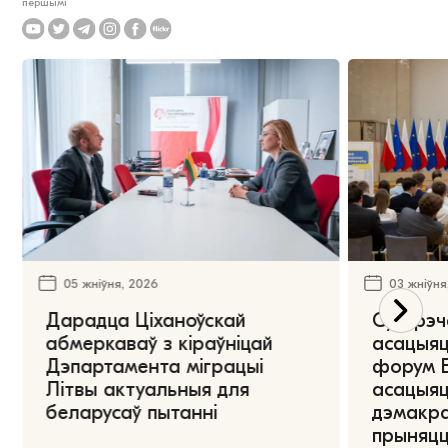
першымі
05 жніўня, 2026
03 жніўня
Дарадца Ціханоўскай
Сустрэч
абмеркаваў з кіраўніцай
асацыяц
Дэпартамента міграцыі
форум Е
Літвы актуальныя для
асацыяц
беларусаў пытанні
дэмакра
прыняцц