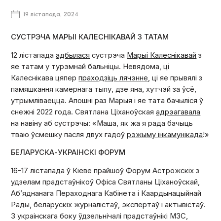
19 лістапада, 2024
СУСТРЭЧА МАРЫІ КАЛЕСНІКАВАЙ З ТАТАМ
12 лістапада
адбылася
сустрэча
Марыі Калеснікавай
з
яе татам у турэмнай бальніцы. Невядома, ці
Калеснікава цяпер
праходзіць лячэнне
, ці яе прывялі з
памяшкання камернага тыпу, дзе яна, хутчэй за ўсё,
утрымліваецца. Апошні раз Марыя і яе тата бачыліся ў
снежні 2022 года. Святлана Ціханоўская
адрэагавала
на навіну аб сустрэчы: «Маша, як жа я рада бачыць
тваю ўсмешку пасля двух гадоў
рэжыму інкамунікада
!»
БЕЛАРУСКА-УКРАІНСКІ ФОРУМ
16-17 лістапада ў Кіеве прайшоў Форум Астрожскіх з
удзелам прадстаўнікоў Офіса Святланы Ціханоўскай,
Аб’яднанага Пераходнага Кабінета і Каардынацыйнай
Рады, беларускіх журналістаў, экспертаў і актывістаў.
З украінскага боку ўдзельнічалі прадстаўнікі МЗС,