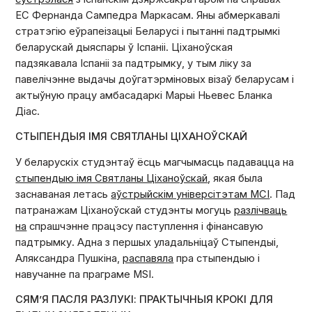
ЕС Фернанда Сампедра Маркасам. Яны абмеркавалі
стратэгію еўрапеізацыі Беларусі і пытанні падтрымкі
беларускай дыяспары ў Іспаніі. Ціханоўская
падзякавала Іспаніі за падтрымку, у тым ліку за
павелічэнне выдачы доўгатэрміновых візаў беларусам і
актыўную працу амбасадаркі Марыі Ньевес Бланка
Діас.
СТЫПЕНДЫЯ ІМЯ СВЯТЛАНЫ ЦІХАНОЎСКАЙ
У беларускіх студэнтаў ёсць магчымасць падавацца на
стыпендыю імя Святланы Ціханоўскай
, якая была
заснаваная летась
аўстрыйскім універсітэтам MCI
. Пад
патранажам Ціханоўскай студэнты могуць
разлічваць
на
спрашчэнне працэсу паступлення і фінансавую
падтрымку. Адна з першых уладальніцаў Стыпендыі,
Аляксандра Пушкіна,
распавяла
пра стыпендыю і
навучанне па праграме MSI.
СЯМ’Я ПАСЛЯ РАЗЛУКІ: ПРАКТЫЧНЫЯ КРОКІ ДЛЯ