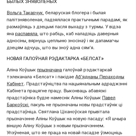
БЫЛЫХ ЗНЯВОЛЕНЫХ
Вольга Такарчук
, беларуская блогера і былая
палітзняволеная, падзялілася практычнымі парадамі, як
размаўляць з дзецьмі пасля выхаду з турмы. У відэа
яна
распавяла
, што рабіць, каб наладзіць даверныя
адносіны, вярнуць цеплыню зносінаў і як дапамагчы
дзецям адчуць, што вы зноў адна сям’я.
НОВАЯ ГАЛОЎНАЯ РЭДАКТАРКА «БЕЛСАТ»
Аліна Коўшык
прызначана
галоўнай рэдактаркай
тэлеканала «Белсат» і пакідае
Аб’яднаны Пераходны
Кабінет
. Прадстаўніцтва па нацыянальным адраджэнні
Кабінета працягне працу. Выконваць абавязкі
прадстаўніка будзе намеснік Аліны Коўшык
Павел
Баркоўскі
, пакуль не прызначаны новы прадстаўнік ці
прадстаўніца. Святлана Ціханоўская прывітала
прызначэнне Аліны Коўшык на новую пасаду: «Я шчыра
віншую Аліну Коўшык з новым прызначэннем.
Упэўненая, што яе праца на новай пасадзе ўзмоцніць