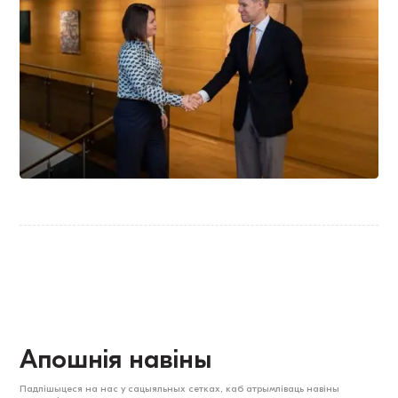
Апошнія навіны
Падпішыцеся на нас у сацыяльных сетках, каб атрымліваць навіны