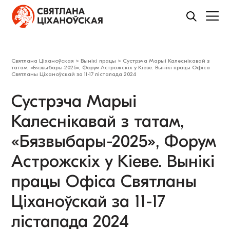
Святлана Ціханоўская
>
Вынікі працы
>
Сустрэча Марыі Калеснікавай з
татам, «Бязвыбары-2025», Форум Астрожскіх у Кіеве. Вынікі працы Офіса
Святланы Ціханоўскай за 11-17 лістапада 2024
Сустрэча Марыі
Калеснікавай з татам,
«Бязвыбары-2025», Форум
Астрожскіх у Кіеве. Вынікі
працы Офіса Святланы
Ціханоўскай за 11-17
лістапада 2024