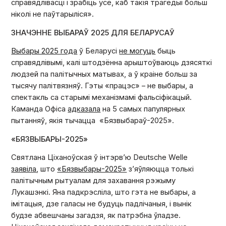
справядлівасці і зрабіць усё, каб такія трагедыі больш
ніколі не паўтарыліся».
ЗНАЧЭННЕ ВЫБАРАЎ 2025 ДЛЯ БЕЛАРУСАЎ
Выбары 2025 года
ў Беларусі
не могуць
быць
справядлівымі, калі штодзённа арыштоўваюць дзясяткі
людзей па палітычных матывах, а ў краіне больш за
тысячу палітвязняў. Гэты «працэс» – не выбары, а
спектакль са старымі механізмамі фальсіфікацый.
Каманда Офіса
адказала
на 5 самых папулярных
пытанняў, якія тычацца «Бязвыбараў-2025».
«БЯЗВЫБАРЫ-2025»
Святлана Ціханоўская ў інтэрв’ю Deutsche Welle
заявіла
, што
«Бязвыбары-2025»
з’яўляюцца толькі
палітычным рытуалам для захавання рэжыму
Лукашэнкі. Яна падкрэсліла, што гэта не выбары, а
імітацыя, дзе галасы не будуць падлічаныя, і вынік
будзе абвешчаны загадзя, як патрэбна ўладзе.