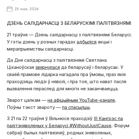
25 мая, 2026
ДЗЕНЬ САЛІДАРНАСЦІ З БЕЛАРУСКІМІ ПАЛІТВЯЗНЯМІ
21 траўня — Дзень салідарнасці з палітвязнямі Беларусі.
У гэты дзень у розных гарадах
адбыліся
акцыі і
мерапрыемствы салідарнасці.
Да Дня салідарнасці з палітвязнямі Святлана
Ціханоўская
звярнулася
да беларусаў і беларусак. У
сваёй прамове лідарка нагадала пра ўмовы, праз якія
праходзяць людзі ў няволі, і пра тое, што нават пасля
вызвалення пераслед для многіх не заканчваецца.
Зварот цалкам —
на афіцыйным YouTube-канале
.
Поўны тэкст звароту —
па спасылцы
.
З 21 па 22 траўня ў Вільнюсе праходзіў
ІІІ Кангрэс па
палітзняволеных у Беларусі #WithoutJustCause
. Форум
сабраў былых палітвязняў, родных зняволеных,