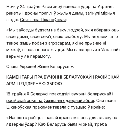
Ноччу 24 траўня Расія зноў нанесла ўдар па Украіне:
ракеты і дроны трапілі ў жылыя дамы, загінулі мірныя
людзі.
Святлана Ціханоўская
:
«Мы заўсёды будзем на баку людзей, якія абараняюць
свае дамы, свае сем’і, сваю свабоду. Мы ведаем, што
такое жыць побач з агрэсарам, які не прызнае ні
межаў, ні чалавечага жыцця. Мы салідарныя з Украінай і
верым у яе перамогу.
Слава Украіне! Жыве Беларусь!».
КАМЕНТАРЫ ПРА ВУЧЭННІ БЕЛАРУСКАЙ І РАСІЙСКАЙ
АРМІІ І ЯДЗЕРНУЮ ЗБРОЮ
18 траўня ў Беларусі
праходзілі вучэнні беларускай і
расійскай арміі па ўжыванні ядзернай зброі
. Святлана
Ціханоўская
пракаментавала
сітуацыю ў краіне:
«Навошта рабіць з нашай краіны мішэнь для адказу на
ядзерны ўдар? Каб Беларусь была мірнай, трэба