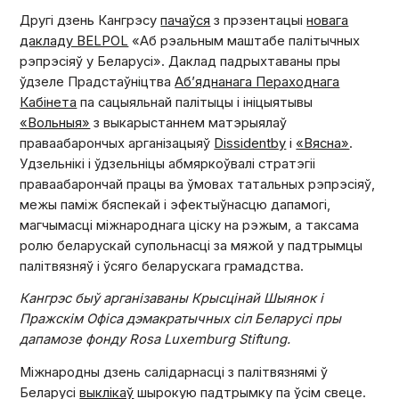
Другі дзень Кангрэсу
пачаўся
з прэзентацыі
новага
дакладу BELPOL
«Аб рэальным маштабе палітычных
рэпрэсіяў у Беларусі». Даклад падрыхтаваны пры
ўдзеле Прадстаўніцтва
Аб’яднанага Пераходнага
Кабінета
па сацыяльнай палітыцы і ініцыятывы
«Вольныя»
з выкарыстаннем матэрыялаў
праваабарончых арганізацыяў
Dissidentby
і
«Вясна»
.
Удзельнікі і ўдзельніцы абмяркоўвалі стратэгіі
праваабарончай працы ва ўмовах татальных рэпрэсіяў,
межы паміж бяспекай і эфектыўнасцю дапамогі,
магчымасці міжнароднага ціску на рэжым, а таксама
ролю беларускай супольнасці за мяжой у падтрымцы
палітвязняў і ўсяго беларускага грамадства.
Кангрэс быў арганізаваны Крысцінай Шыянок і
Пражскім Офіса дэмакратычных сіл Беларусі пры
дапамозе фонду Rosa Luxemburg Stiftung.
Міжнародны дзень салідарнасці з палітвязнямі ў
Беларусі
выклікаў
шырокую падтрымку па ўсім свеце.