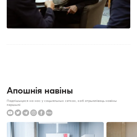
Апошнія навіны
Падпішыцеся на нас у сацыяльных сетках, каб атрымліваць навіны
першымі