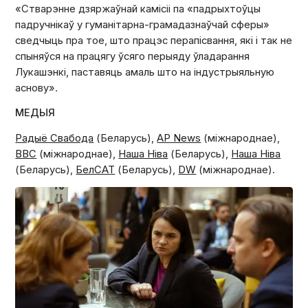
«Стварэнне дзяржаўнай камісіі па «падрыхтоўцы
падручнікаў у гуманітарна-грамадазнаўчай сферы»
сведчыць пра тое, што працэс перапісвання, які і так не
спыняўся на працягу ўсяго перыяду ўладарання
Лукашэнкі, паставяць амаль што на індустрыяльную
аснову».
МЕДЫЯ
Радыё Свабода
(Беларусь),
AP News
(міжнароднае),
BBC
(міжнароднае),
Наша Нiва
(Беларусь),
Наша Нiва
(Беларусь),
БелСАТ
(Беларусь),
DW
(міжнароднае).