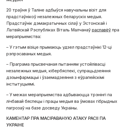
20 траўня ў Таліне адбыўся навучальны візіт для
прадстаўнікоў незалежных беларускіх медыя.
Прадстаўнік дэмакратычных сілаў у Эстонскай і
Латвійскай Рэспубліках Віталь Малчанаў
распавёў
пра
мерапрыемства:
– У гэтым візіце прымаюць удзел прадстаўнікі 12-ці
рэпрэсаваных медыя.
– Праграма прысвечаная пытанням устойлівасці
незалежных медыя, кібербяспекі, супрацьдзеяння
дэзынфармацыі і ўзаемадзеяння з еўрапейскімі
інстытуцыямі.
– У межах мерапрыемства адбываюцца трэнінгі па
лічбавай бяспецы і працы медыя ва ўмовах гібрыдных
пагрозаў на базе досведу Украіны.
КАМЕНТАР ПРА МАСІРАВАНУЮ АТАКУ РАСІІ ПА
УКРАІНЕ