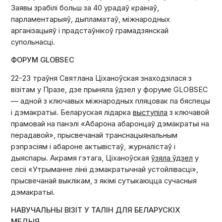
Заявы зрабілі больш за 40 урадаў краінаў,
парламентарыяў, дыпламатаў, міжнародных
арганізацыяў і прадстаўнікоў грамадзянскай
супольнасці.
ФОРУМ GLOBSEC
22-23 траўня Святлана Ціханоўская знаходзілася з
візітам у Празе, дзе прыняла ўдзел у форуме GLOBSEC
— адной з ключавых міжнародных пляцовак па бяспецы
і дэмакратыі. Беларуская лідарка
выступіла
з ключавой
прамовай на панэлі «Абарона абаронцаў дэмакратыі на
перадавой», прысвечанай транснацыянальным
рэпрэсіям і абароне актывістаў, журналістаў і
дыяспары. Акрамя гэтага, Ціханоўская
ўзяла ўдзел
у
сесіі «Утрыманне лініі дэмакратычнай устойлівасці»,
прысвечанай выклікам, з якімі сутыкаюцца сучасныя
дэмакратыі.
НАВУЧАЛЬНЫ ВІЗІТ У ТАЛІН ДЛЯ БЕЛАРУСКІХ
МЕДЫЯ