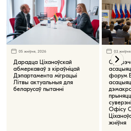
05 жніўня, 2026
03 жніўня
Дарадца Ціханоўскай
Сустрэч
абмеркаваў з кіраўніцай
асацыяц
Дэпартамента міграцыі
форум Е
Літвы актуальныя для
асацыяц
беларусаў пытанні
дэмакра
прыняцц
суверэні
Офісу 
Ціханоўс
жніўня