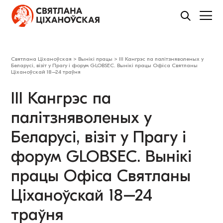
Святлана Ціханоўская
>
Вынікі працы
>
ІІІ Кангрэс па палітзняволеных у
Беларусі, візіт у Прагу і форум GLOBSEC. Вынікі працы Офіса Святланы
Ціханоўскай 18–24 траўня
ІІІ Кангрэс па
палітзняволеных у
Беларусі, візіт у Прагу і
форум GLOBSEC. Вынікі
працы Офіса Святланы
Ціханоўскай 18–24
траўня