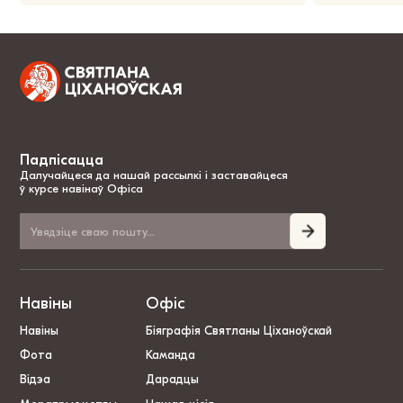
Падпісацца
Далучайцеся да нашай рассылкі і заставайцеся
ў курсе навінаў Офіса
Навіны
Офіс
Навіны
Біяграфія Святланы Ціханоўскай
Фота
Каманда
Відэа
Дарадцы