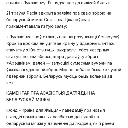
спыніць Лукашэнку. Ён вядзе нас да вялікай бяды».
21 траўня Расія адкрыта
заявіла
пра сваю зброю на
беларускай зямлі. Святлана Ціханоўская
пракаментавала
гэтую заяву:
«Лукашэнка зноў ставіць пад пагрозу жыцці беларусаў.
Крок за крокам ён уцягвае краіну ў ядзерны шантаж:
спачатку з Канстытуцыі выкраслілі «без’ядзерны»
статус, потым абвясцілі пра дастаўку зброі і
«Арэшніка», далей — запусцілі сумесныя вучэнні па
ўжыванні ядзернай зброі. Мірнае неба не бывае з чужой
ядзернай зброяй. Беларусь мусіць быць вольнай ад
яе».
КАМЕНТАР ПРА АСАБІСТЫЯ ДАГЛЯДЫ НА
БЕЛАРУСКАЙ МЯЖЫ
Фонд «Краіна для Жыцця»
паведаміў
пра новыя
выпадкі прыніжальных асабістых даглядаў на
беларускай мяжы ў дачыненні да людзей, якія раней