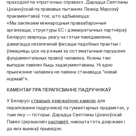
праходзілі па «пратэсных справах». Дарадца Святланы
Ціханоўскай па прававых пытаннях Леанід Марозаў
пракаментаваў тое, што адбываецца:
«Мы заклікаем міжнародныя праваабарончыя
арганізацыі, структуры ЕС і дэмакратычных партнёраў
Беларусі звярнуць увагу на гэтыя паведамленні,
дамагацца незалежнай фіксацыі падобных практык і
ўзмацняць ціск на рэжым за сістэматычныя парушэнні
фундаментальных правоў чалавека. Кожны такі
выпадак павінен быць задакументаваны. Ні адно
прыніжэнне чалавека не павінна станавіцца “новай
нормай”».
КАМЕНТАР ПРА ПЕРАПІСВАННЕ ПАДРУЧНІКАЎ
У Беларусі
стварылі дзяржаўную камісію
для
перапісвання падручнікаў па гуманітарных прадметах, у
тым ліку — гісторыі. Дарадца Святланы Ціханоўскай
Павел Церашковіч
распавёў
, навошта гэта дзяржаве і
да якіх вынікаў прывядзе: