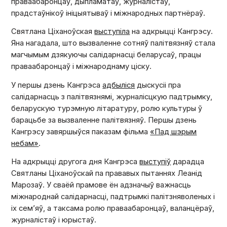
праваабаронцаў, дыпламатаў, журналістаў,
прадстаўнікоў ініцыятываў і міжнародных партнёраў.
Святлана Ціханоўская
выступіла
на адкрыцці Кангрэсу.
Яна нагадала, што вызваленне сотняў палітвязняў стала
магчымым дзякуючы салідарнасці беларусаў, працы
праваабаронцаў і міжнароднаму ціску.
У першы дзень Кангрэса
адбыліся
дыскусіі пра
салідарнасць з палітвязнямі, журналісцкую падтрымку,
беларускую турэмную літаратуру, ролю культуры ў
барацьбе за вызваленне палітвязняў. Першы дзень
Кангрэсу завяршыўся паказам фільма
«Пад шэрым
небам»
.
На адкрыцці другога дня Кангрэса
выступіў
дарадца
Святланы Ціханоўскай па прававых пытаннях Леанід
Марозаў. У сваёй прамове ён адзначыў важнасць
міжнароднай салідарнасці, падтрымкі палітзняволеных і
іх сем’яў, а таксама ролю праваабаронцаў, валанцёраў,
журналістаў і юрыстаў.