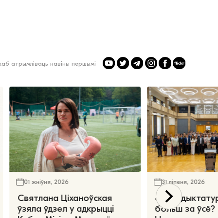
 каб атрымліваць навіны першымі
01 жніўня, 2026
31 ліпеня, 2026
Святлана Ціханоўская
«Чаго дыктату
ўзяла ўдзел у адкрыцці
больш за ўсё?