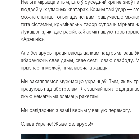
Нельга мірыцца з тым, што ў суседняй краіне зноў 
людзей у іх уласных кватэрах. Кожны такі ўдар — гэ
можна спыніць толькі адзінствам і рашучасцю міжна
гэта сістэмны, крымінальны тэрор супраць мірнага 
Лукашэнкі, які дае расійскай арміі нашую тэрыторы
«Арэшнік».
Але беларусы працягваюць цалкам падтрымліваць Ук
абараняюць свае дамы, свае сем’і, сваю свабоду. М
прызнае ні межаў, ні чалавечага жыцця.
Мы захапляемся мужнасцю украінцаў. Тым, як вы тры
працуюць пад абстрэламі. Як звычайныя людзі дапам
якую немагчыма зламаць ракетамі.
Мы салідарныя з вамі і верым у вашую перамогу.
Слава Украіне! Жыве Беларусь!»