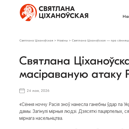
На
Святлана Ціханоўская
>
Навіны
>
Святлана Ціханоўская — пра сённяшн
Святлана Ціханоўс
масіраваную атаку Р
24 мая, 2026
«Сёння ноччу Расія зноў нанесла ганебны ўдар па Укра
дамы. Загінулі мірныя людзі. Дзясяткі пацярпелых, с
мірнага насельніцтва.