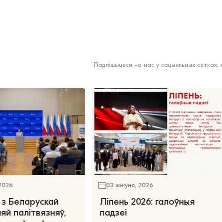
Падпішыцеся на нас у сацыяльных сетках,
 2026
03 жніўня, 2026
 з Беларускай
Ліпень 2026: галоўныя
яй палітвязняў,
падзеі