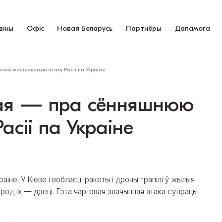
віны
Офіс
Новая Беларусь
Партнёры
Дапамога
юю масіраваную атаку Расіі па Украіне
кая — пра сённяшнюю
асіі па Украіне
іне. У Кіеве і вобласці ракеты і дроны трапілі ў жылыя
ярод іх — дзеці. Гэта чарговая злачынная атака супраць