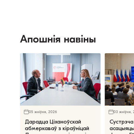
Апошнія навіны
05 жніўня, 2026
03 жніўня,
Дарадца Ціханоўскай
Сустрэча
абмеркаваў з кіраўніцай
асацыяцы