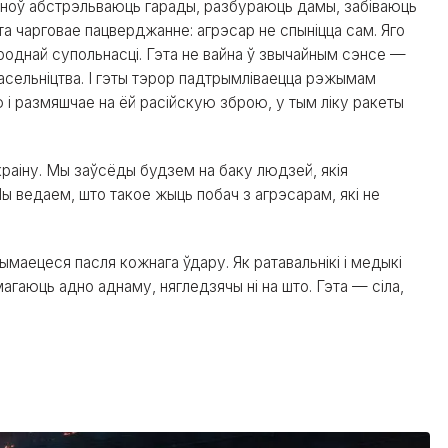
і зноў абстрэльваюць гарады, разбураюць дамы, забіваюць
та чарговае пацверджанне: агрэсар не спыніцца сам. Яго
роднай супольнасці. Гэта не вайна ў звычайным сэнсе —
насельніцтва. І гэты тэрор падтрымліваецца рэжымам
ю і размяшчае на ёй расійскую зброю, у тым ліку ракеты
раіну. Мы заўсёды будзем на баку людзей, якія
ы ведаем, што такое жыць побач з агрэсарам, які не
маецеся пасля кожнага ўдару. Як ратавальнікі і медыкі
агаюць адно аднаму, нягледзячы ні на што. Гэта — сіла,