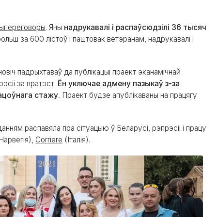
ыпереговоры
. Яны
надрукавалі і распаўсюдзілі 36 тысяч
ольш за 600 лістоў і паштовак ветэранам, надрукавалі і
овіч падрыхтаваў да публікацыі праект эканамічнай
рэсіі за пратэст.
Ён уключае адмену пазыкаў з-за
рацоўнага стажу.
Праект будзе апублікаваны на працягу
анням распавяла пра сітуацыю ў Беларусі, рэпрэсіі і працу
Нарвегія),
Corriere
(Італія).