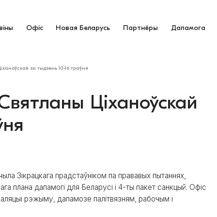
віны
Офіс
Новая Беларусь
Партнёры
Дапамога
ханоўскай за тыдзень 10-16 траўня
 Святланы Ціханоўскай
ўня
ыла Зікрацкага прадстаўніком па прававых пытаннях,
а плана дапамогі для Беларусі і 4-ты пакет санкцый. Офіс
заляцыі рэжыму, дапамозе палітвязням, рабочым і