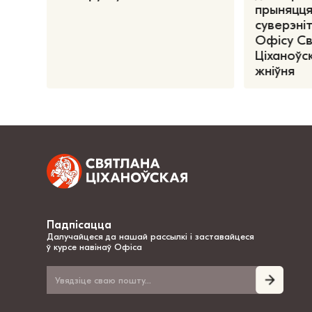
прыняцця
суверэніт
Офісу С
Ціханоўск
жніўня
Падпісацца
Далучайцеся да нашай рассылкі і заставайцеся
ў курсе навінаў Офіса