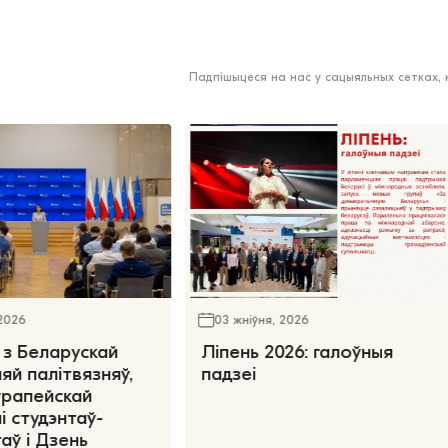
Падпішыцеся на нас у сацыяльных сетках,
 2026
03 жніўня, 2026
 з Беларускай
Ліпень 2026: галоўныя
яй палітвязняў,
падзеі
ўрапейскай
і студэнтаў-
аў і Дзень