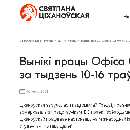
На
Святлана Ціханоўская
>
Вынікі працы
>
Вынікі працы Офіса Святланы Ці
Вынікі працы Офіса
за тыдзень 10-16 тра
16 мая, 2021
Ціханоўская заручылася падтрымкай Грэцыі, прызнач
абмеркавала з прадстаўнікамі ЕС праект Усёабдымнаг
Ціханоўскай працягвае настойваць на міжнароднай і
студэнтам. Чытаць далей: