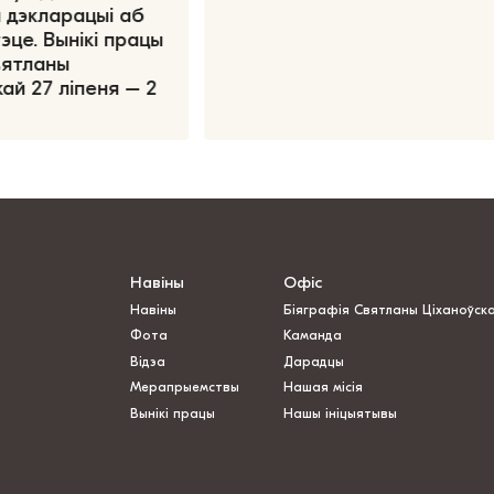
 дэкларацыі аб
эце. Вынікі працы
вятланы
ай 27 ліпеня – 2
Навіны
Офіс
Навіны
Біяграфія Святланы Ціханоўск
Фота
Каманда
Відэа
Дарадцы
Мерапрыемствы
Нашая місія
Вынікі працы
Нашы ініцыятывы