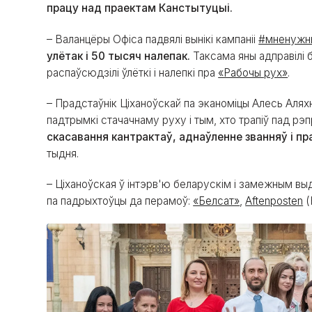
працу над праектам Канстытуцыі.
– Валанцёры Офіса падвялі вынікі кампаніі
#мненужн
улётак і 50 тысяч налепак.
Таксама яны адправілі б
распаўсюдзілі ўлёткі і налепкі пра
«Рабочы рух»
.
– Прадстаўнік Ціханоўскай па эканоміцы Алесь Аляхн
падтрымкі стачачнаму руху і тым, хто трапіў пад рэп
скасавання кантрактаў, аднаўленне званняў і п
тыдня.
– Ціханоўская ў інтэрв'ю беларускім і замежным выд
па падрыхтоўцы да перамоў:
«Белсат»
,
Aftenposten
(