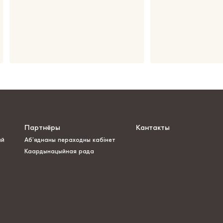
Партнёры
Кантакты
ай
Аб’яднаны пераходны кабінет
Каардынацыйная рада