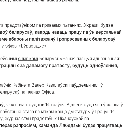
а прадстаўніком па прававых пытаннях. Зікрацкі будзе
воў беларусаў, каардынаваць працу па ўніверсальнай
ме абароны палітвязняў і рэпрэсаваных беларусаў.
ў у эфіры
«Еўрарадыё»
.
зейснымі
сілавікамі
Беларусі: «Нашая пазіцыя адназначная:
страцілі іх за дапамогу пратэсту, будуць адноўленыя,
раўнік Кабінета Валер Кавалеўскі
паўдзельнічалі
ў
беларусаў па планах Офіса.
аў,
якіх пачалі судзіць 14 траўня. У дзень суда яна ўсклала ў
паўстанне стала пачаткам канца дыктатуры ў Грэцыі. 14
ў, журналісты і прадстаўнік Ціханоўскай па
перак рэпрэсіям, каманда Лябедзькі будзе працягваць