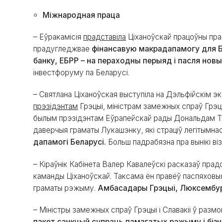
Міжнародная праца
– Еўракамісія
прадставіла
Ціханоўскай працоўны пра
прадугледжвае
фінансавую макрадапамогу для Б
банку, ЕБРР – на пераходны перыяд і пасля нов
інвестфоруму па Беларусі.
– Святлана Ціханоўская выступіла на Дэльфійскім э
прэзідэнтам
Грэцыі, міністрам замежных спраў Грэц
былым прэзідэнтам Еўрапейскай рады Дональдам Ту
даверчыя граматы Лукашэнку, які страціў легітымна
дапамогі Беларусі.
Больш падрабязна пра вынікі ві
– Кіраўнік Кабінета Валер Кавалеўскі расказаў пра
каманды Ціханоўскай. Таксама ён правёў паспяховы
граматы рэжыму.
Амбасадары Грэцыі, Люксембург
– Міністры замежных спраў Грэцыі і Славакіі ў разм
пакет санкцый супраць памагатых рэжыму і біз