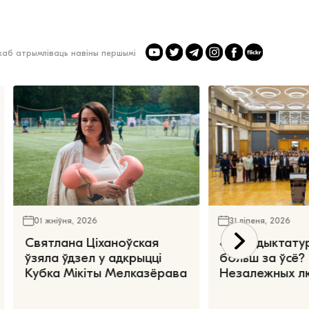
 каб атрымліваць навіны першымі
01 жніўня, 2026
31 ліпеня, 2026
Святлана Ціханоўская
«Чаго дыктату
ўзяла ўдзел у адкрыцці
больш за ўсё?
Кубка Мікіты Мелказёрава
Незалежных л