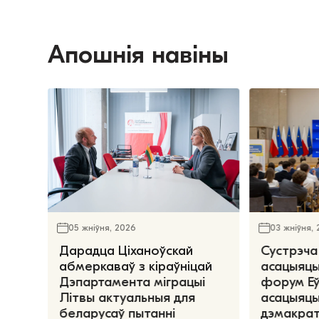
Апошнія навіны
05 жніўня, 2026
03 жніўня,
Дарадца Ціханоўскай
Сустрэча
абмеркаваў з кіраўніцай
асацыяцы
Дэпартамента міграцыі
форум Е
Літвы актуальныя для
асацыяцы
беларусаў пытанні
дэмакрат