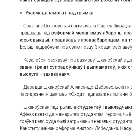
Узаемадапамога і падтрымка
– Святлана Ціханоўская
прызначыла
Сяргея Зікрацкаг
працаваць над
рэформай механізмаў абароны пра
юрысдыкцыі, працаваць з праваабаронцамі па тэ
Больш падрабязна пра сваю працу Зікрацкі распавё
– Кавалеўскі
расказаў
пра размову Ціханоўскай з д
званні і рангі супрацоўнікаў і дыпламатаў, якія 
выслуга – захаваная».
– Дарадца Ціханоўскай Аляксандр Дабравольскі і кі
пасяджэнні ініцыятывы «Сход» і адказалі на пытанні 
– Ціханоўская
падтрымала
студэнтаў і выкладчык
Афінах кветкі да мемарыяла студэнтам-героям, чыё 
траўня каля суда былі затрыманыя некалькі студэнта
Канстытуцыйнай рэформе Анатоль Лябедзька.
Насу