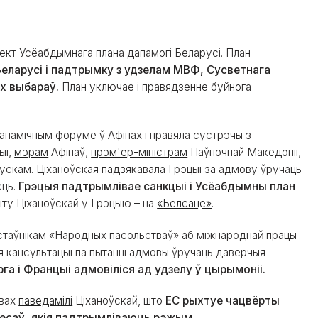
ект Усёабдымнага плана дапамогі Беларусі. План
еларусі і падтрымку з удзелам МВФ, Сусветнага
ых выбараў.
План уключае і правядзенне буйнога
канамічным форуме ў Афінах і правяла сустрэчы з
ыі,
мэрам
Афінаў,
прэм'ер-міністрам
Паўночнай Македоніі,
скам. Ціханоўская падзякавала Грэцыі за адмову ўручаць
сць.
Грэцыя падтрымлівае санкцыі і Усёабдымны план
зіту Ціханоўскай у Грэцыю – на
«Белсаце»
.
дстаўнікам «Народных пасольстваў» аб міжнароднай працы
я кансультацыі па пытанні адмовы ўручаць даверчыя
а і Францыі адмовіліся ад удзелу ў цырымоніі.
овах
паведамілі
Ціханоўскай, што
ЕС рыхтуе чацвёрты
несаў, якія падтрымліваюць рэжым.