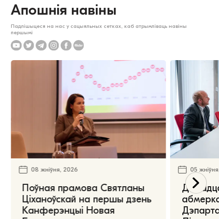
Апошнія навіны
Падпішыцеся на нас у сацыяльных сетках, каб атрымліваць навіны
першымі
08 жніўня, 2026
05 жніўня
Поўная прамова Святланы
Дарадца
Ціханоўскай на першы дзень
абмерка
Канферэнцыі Новая
Дэпарта