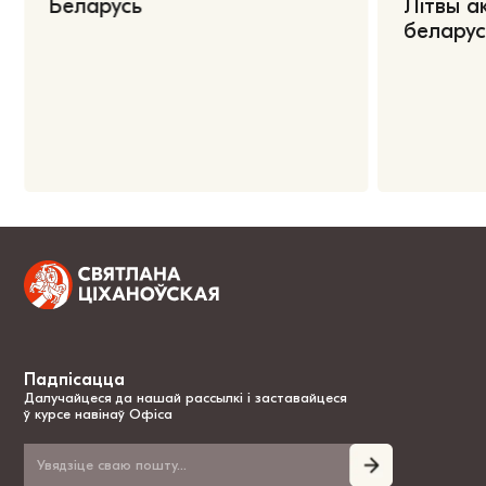
Беларусь
Літвы а
беларус
Падпісацца
Далучайцеся да нашай рассылкі і заставайцеся
ў курсе навінаў Офіса