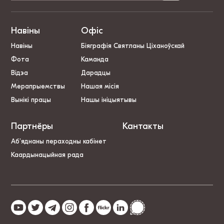
Навіны
Офіс
Навіны
Біяграфія Святланы Ціханоўскай
Фота
Каманда
Відэа
Дарадцы
Мерапрыемствы
Нашая місія
Вынікі працы
Нашы ініцыятывы
Партнёры
Кантакты
Аб’яднаны пераходны кабінет
Каардынацыйная рада