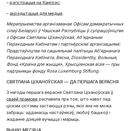
–
рэгістрацыя на Кангрэс
;
–
акрэдытацыя для медыя
.
Мерапрыемства арганізаванае Офісам дэмакратычных
сілаў Беларусі ў Чэшскай Рэспубліцы ў супрацоўніцтве
з Офісам Святланы Ціханоўскай, Аб’яднаным
Пераходным Кабінетам і партнёрскімі арганізацыямі:
Прадстаўніцтва па сацыяльнай палітыцы Аб’яднанага
Пераходнага Кабінета, Вясна, Dissidentby, Вольныя,
Фонд «Краіна для жыцця», Хрысціянская візія — пры
падтрымцы фонду Rosa Luxemburg Stiftung.
СВЯТЛАНА ЦІХАНОЎСКАЯ — ДА ПЕРШАГА ВЕРАСНЯ
З нагоды першага верасня Святлана Ціханоўская
ў
сваёй прамове
распавяла пра тое, што нават пад
ціскам сістэмы застаюцца рэчы, якіх яна не можа
забраць: адданасць настаўнікаў, любоў бацькоў і
жаданне дзяцей вучыцца і марыць.
ВЫНІКІ МЕСЯЦА