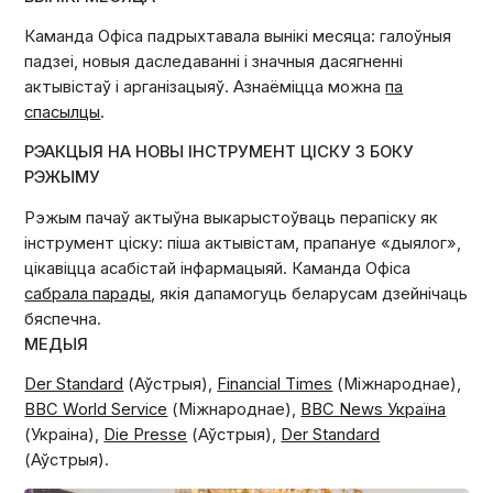
Каманда Офіса падрыхтавала вынікі месяца: галоўныя
падзеі, новыя даследаванні і значныя дасягненні
актывістаў і арганізацыяў. Азнаёміцца можна
па
спасылцы
.
РЭАКЦЫЯ НА НОВЫ ІНСТРУМЕНТ ЦІСКУ З БОКУ
РЭЖЫМУ
Рэжым пачаў актыўна выкарыстоўваць перапіску як
інструмент ціску: піша актывістам, прапануе «дыялог»,
цікавіцца асабістай інфармацыяй. Каманда Офіса
сабрала парады
, якія дапамогуць беларусам дзейнічаць
бяспечна.
МЕДЫЯ
Der Standard
(Аўстрыя),
Financial Times
(Міжнароднае),
BBC World Service
(Міжнароднае),
BBC News Україна
(Украіна),
Die Presse
(Аўстрыя),
Der Standard
(Аўстрыя).