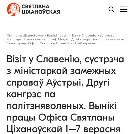
Святлана Ціханоўская
>
Вынікі працы
>
Візіт у Славенію, сустрэча з
міністаркай замежных справаў Аўстрыі, Другі кангрэс па палітзняволеных.
Вынікі працы Офіса Святланы Ціханоўскай 1–7 верасня
Візіт у Славенію, сустрэча
з міністаркай замежных
справаў Аўстрыі, Другі
кангрэс па
палітзняволеных. Вынікі
працы Офіса Святланы
Ціханоўскай 1–7 верасня