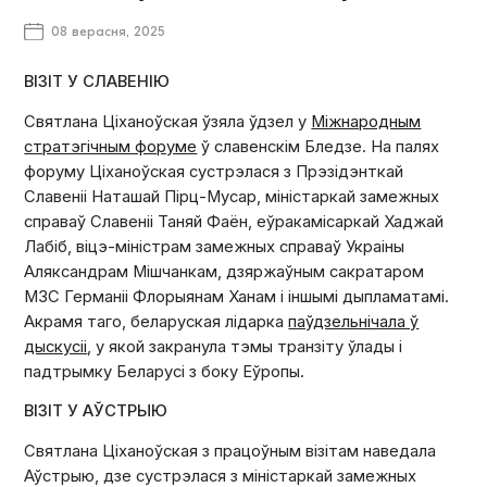
08 верасня, 2025
ВІЗІТ У СЛАВЕНІЮ
Святлана Ціханоўская ўзяла ўдзел у
Міжнародным
стратэгічным форуме
ў славенскім Бледзе.
На палях
форуму Ціханоўская сустрэлася з Прэзідэнткай
Славеніі Наташай Пірц-Мусар, міністаркай замежных
справаў Славеніі Таняй Фаён, еўракамісаркай Хаджай
Лабіб, віцэ-міністрам замежных справаў Украіны
Аляксандрам Мішчанкам, дзяржаўным сакратаром
МЗС Германіі Флорыянам Ханам і іншымі дыпламатамі.
Акрамя таго, беларуская лідарка
паўдзельнічала ў
дыскусіі
, у якой закранула тэмы транзіту ўлады і
падтрымку Беларусі з боку Еўропы.
ВІЗІТ У АЎСТРЫЮ
Святлана Ціханоўская з працоўным візітам наведала
Аўстрыю, дзе сустрэлася з міністаркай замежных