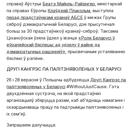
справаў Аўстрыі
Беатэ Майнль-Райзінгер
, міністаркай
па справах Еўропы
Клаўдзіяй Плакольм
, выступіла
перад прадстаўнікамі краінаў АБСЕ
ў межах Групы
сяброў дэмакратычнай Беларусі, дзе прысутнічалі
больш за 30 прадстаўнікоў краінаў-сяброў. Таксама
Ціханоўская ўзяла ўдзел у івэнце
«Роля Беларусі ў
еўрапейскай бяспецы: ад удзелу ў вайне да
дэмакратычных рашэнняў»
, прысвечаным усталяванню
бяспекі ў рэгіёне.
ДРУГІ КАНГРЭС ПА ПАЛІТЗНЯВОЛЕНЫХ У БЕЛАРУСІ
26 і 28 верасня ў Польшчы адбудзецца
Другі Кангрэс па
палітзняволеных у Беларусі
#WithoutJustCause. Гэта
двухдзённая сустрэча, на якой прадстаўнікі
арганізацыяў збяруцца разам, каб аб’яднаць намаганні і
скаардынаваць працу па падтрымцы палітзняволеных і
іх сем’яў.
Запрашаем далучыцца: