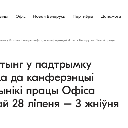
віны
Офіс
Новая Беларусь
Партнёры
Дапамога
дтрымку Украіны і падрыхтоўка да канферэнцыі «Новая Беларусь». Вынікі працы
ітынг у падтрымку
ка да канферэнцыі
ынікі працы Офіса
й 28 ліпеня – 3 жніўня