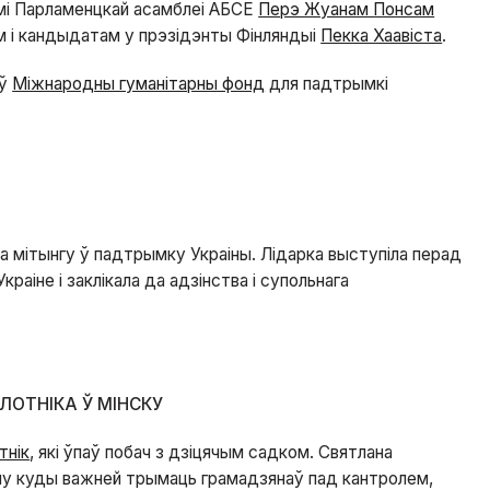
тамі Парламенцкай асамблеі АБСЕ
Перэ Жуанам Понсам
ам і кандыдатам у прэзідэнты Фінляндыі
Пекка Хаавіста
.
 ў
Міжнародны гуманітарны фонд
для падтрымкі
 мітынгу ў падтрымку Украіны. Лідарка выступіла перад
раіне і заклікала да адзінства і супольнага
ЛОТНІКА Ў МІНСКУ
тнік
, які ўпаў побач з дзіцячым садком. Святлана
у куды важней трымаць грамадзянаў пад кантролем,