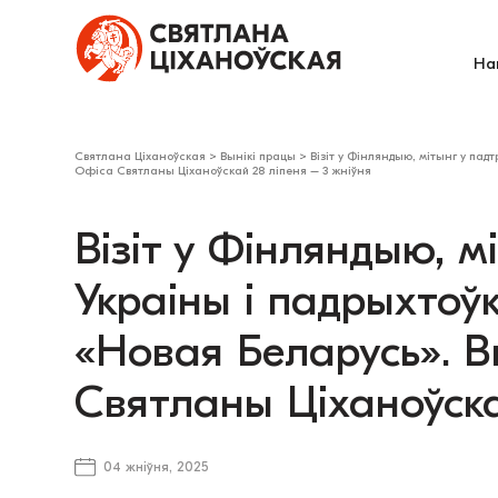
На
Святлана Ціханоўская
>
Вынікі працы
>
Візіт у Фінляндыю, мітынг у па
Офіса Святланы Ціханоўскай 28 ліпеня – 3 жніўня
Візіт у Фінляндыю, м
Украіны і падрыхтоў
«Новая Беларусь». В
Святланы Ціханоўска
04 жніўня, 2025