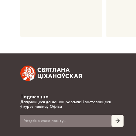
Падпісацца
Далучайцеся да нашай рассылкі і заставайцеся
ў курсе навінаў Офіса