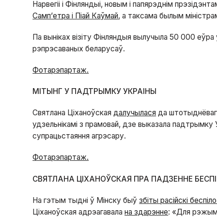
Нарвегіі і Фінляндыі, новым і папярэднім прэзідэн
Самп’етра і Піай Каўмай
, а таксама былым міністр
Па выніках візіту Фінляндыя вылучыла 50 000 еўра
рэпрэсаваных беларусаў.
Фотарэпартаж.
МІТЫНГ У ПАДТРЫМКУ УКРАІНЫ
Святлана Ціханоўская
далучылася
да штотыднёвага
удзельнікамі з прамовай, дзе выказала падтрымку Ук
супрацьстаяння агрэсару.
Фотарэпартаж.
СВЯТЛАНА ЦІХАНОЎСКАЯ ПРА ПАДЗЕННЕ БЕСПІ
На гэтым тыдні ў Мінску быў
збіты расійскі беспіло
Ціханоўская адрэагавала
на здарэнне
:
«
Для рэжым