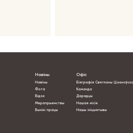
Навіны
Офіс
Навіны
Біяграфія Святланы Ціханоўск
Фота
Каманда
Відэа
Дарадцы
Мерапрыемствы
Нашая місія
Вынікі працы
Нашы ініцыятывы