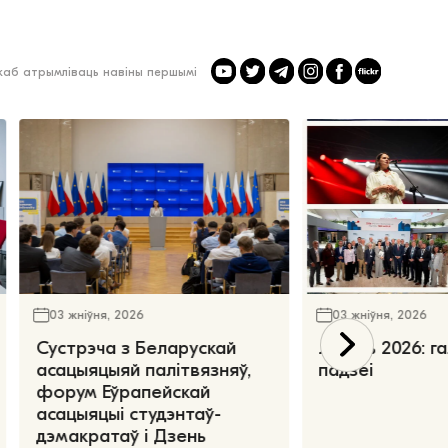
 каб атрымліваць навіны першымі
03 жніўня, 2026
03 жніўня, 2026
Сустрэча з Беларускай
Ліпень 2026: г
асацыяцыяй палітвязняў,
падзеі
форум Еўрапейскай
асацыяцыі студэнтаў-
дэмакратаў і Дзень