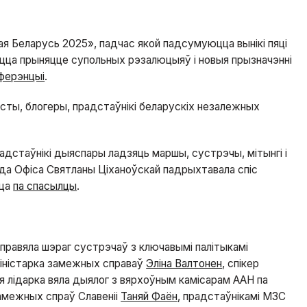
я Беларусь 2025», падчас якой падсумуюцца вынікі пяці
цца прыняцце супольных рэзалюцыяў і новыя прызначэнні
ферэнцыі
.
істы, блогеры, прадстаўнікі беларускіх незалежных
адстаўнікі дыяспары ладзяць маршы, сустрэчы, мітынгі і
анда Офіса Святланы Ціханоўскай падрыхтавала спіс
цца
па спасылцы
.
правяла шэраг сустрэчаў з ключавымі палітыкамі
міністарка замежных справаў
Эліна Валтонен
, спікер
ая лідарка вяла дыялог з вярхоўным камісарам ААН па
амежных спраў Славеніі
Таняй Фаён
, прадстаўнікамі МЗС