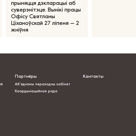
прыняцця дэкларацыі аб
суверэнітэце. Вынікі працы
Офісу Святланы
Ціханоўскай 27 ліпеня – 2
жніўня
Партнёры
Кантакты
ай
Аб’яднаны пераходны кабінет
Каардынацыйная рада