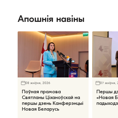
Апошнія навіны
08 жніўня, 2026
07 жніўня,
Поўная прамова
Першы д
Святланы Ціханоўскай на
«Новая Б
першы дзень Канферэнцыі
падыходз
Новая Беларусь