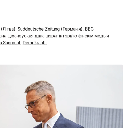
(Літва),
Süddeutsche Zeitung
(Германія),
BBC
ана Ціханоўская дала шэраг інтэрв’ю фінскім медыя
lta Sanomat
,
Demokraatti
.