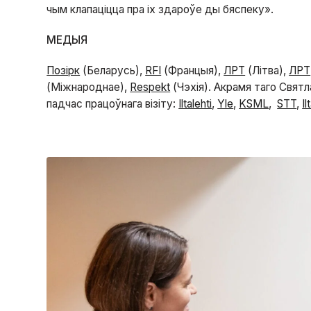
чым клапаціцца пра іх здароўе ды бяспеку».
МЕДЫЯ
Позірк
(Беларусь),
RFI
(Францыя),
ЛРТ
(Літва),
ЛРТ
(Міжнароднае),
Respekt
(Чэхія). Акрамя таго Святл
падчас працоўнага візіту:
Iltalehti
,
Yle
,
KSML
,
STT
,
I