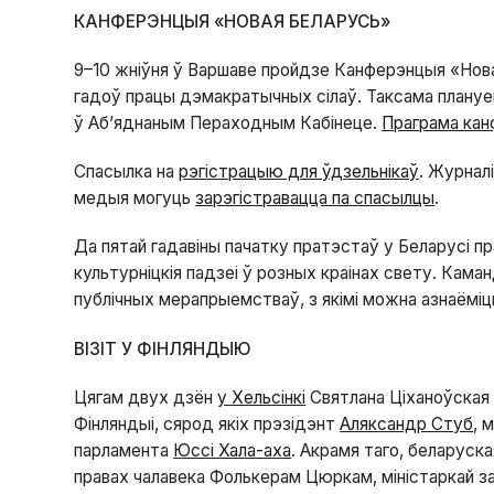
КАНФЕРЭНЦЫЯ «НОВАЯ БЕЛАРУСЬ»
9–10 жніўня ў Варшаве пройдзе Канферэнцыя «Нова
гадоў працы дэмакратычных сілаў. Таксама плануе
ў Аб’яднаным Пераходным Кабінеце.
Праграма кан
Спасылка на
рэгістрацыю для ўдзельнікаў
. Журнал
медыя могуць
зарэгістравацца па спасылцы
.
Да пятай гадавіны пачатку пратэстаў у Беларусі пр
культурніцкія падзеі ў розных краінах свету. Кам
публічных мерапрыемстваў, з якімі можна азнаёмі
ВІЗІТ У ФІНЛЯНДЫЮ
Цягам двух дзён
у Хельсінкі
Святлана Ціханоўская 
Фінляндыі, сярод якіх прэзідэнт
Аляксандр Стуб
, 
парламента
Юссі Хала-аха
. Акрамя таго, беларуск
правах чалавека Фолькерам Цюркам, міністаркай з