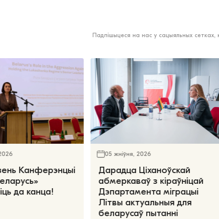
Падпішыцеся на нас у сацыяльных сетках,
 2026
05 жніўня, 2026
зень Канферэнцыі
Дарадца Ціханоўскай
еларусь»
абмеркаваў з кіраўніцай
іць да канца!
Дэпартамента міграцыі
Літвы актуальныя для
беларусаў пытанні