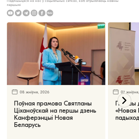
Падпішыцеся на нас у сацыяльных сетках, каб атрымліваць навіны
першымі
08 жніўня, 2026
07 жніўня
Поўная прамова Святланы
Першы 
Ціханоўскай на першы дзень
«Новая 
Канферэнцыі Новая
падыход
Беларусь