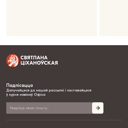
Падпісацца
Далучайцеся да нашай рассылкі і заставайцеся
ў курсе навінаў Офіса