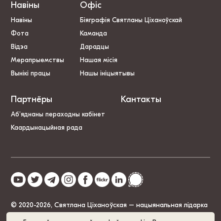
Навіны
Офіс
Навіны
Біяграфія Святланы Ціханоўскай
Фота
Каманда
Відэа
Дарадцы
Мерапрыемствы
Нашая місія
Вынікі працы
Нашы ініцыятывы
Партнёры
Кантакты
Аб’яднаны пераходны кабінет
Каардынацыйная рада
© 2020-2026, Святлана Ціханоўская – нацыянальная лідарка
Беларусі