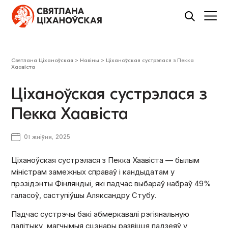
Святлана Ціханоўская
>
Навіны
>
Ціханоўская сустрэлася з Пекка
Хаавіста
Ціханоўская сустрэлася з
Пекка Хаавіста
01 жніўня, 2025
Ціханоўская сустрэлася з Пекка Хаавіста — былым
міністрам замежных справаў і кандыдатам у
прэзідэнты Фінляндыі, які падчас выбараў набраў 49%
галасоў, саступіўшы Аляксандру Стубу.
Падчас сустрэчы бакі абмеркавалі рэгіянальную
палітыку, магчымыя сцэнары развіцця падзеяў у