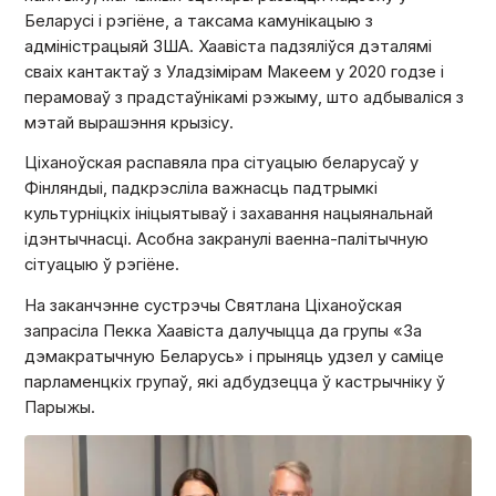
Беларусі і рэгіёне, а таксама камунікацыю з
адміністрацыяй ЗША. Хаавіста падзяліўся дэталямі
сваіх кантактаў з Уладзімірам Макеем у 2020 годзе і
перамоваў з прадстаўнікамі рэжыму, што адбываліся з
мэтай вырашэння крызісу.
Ціханоўская распавяла пра сітуацыю беларусаў у
Фінляндыі, падкрэсліла важнасць падтрымкі
культурніцкіх ініцыятываў і захавання нацыянальнай
ідэнтычнасці. Асобна закранулі ваенна-палітычную
сітуацыю ў рэгіёне.
На заканчэнне сустрэчы Святлана Ціханоўская
запрасіла Пекка Хаавіста далучыцца да групы «За
дэмакратычную Беларусь» і прыняць удзел у саміце
парламенцкіх групаў, які адбудзецца ў кастрычніку ў
Парыжы.