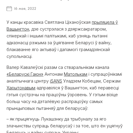
16 мая, 2022
У канцы красавіка Святлана Ціханоўская
прыляцела ў
Вашынгтон
, дзе сустрэлася з дзяржсакратаром,
спікеркай і іншымі палітыкамі, каб узняць пытанні
адказнасці рэжыма за ўцягванне Беларусі ў вайну,
блакаванне яго актываў і дапамогі грамадзянскай
супольнасці.
Валер Кавалеўскі разам са стваральнікам канала
«Беларускі Гаюн»
Антонам
Матолькам
і супрацоўнікамі
аналітычнага цэнтру
iSANS
Уладзем Кобецам, Сержам
Харытонавым
адправіліся ў Вашынгтон, каб перавесці
гэтыя сустрэчы на працоўны ўзровень. У гэтым візіце
больш часу на дэталёвую распрацоўку самых
прынцыповых пытанняў для беларусаў:
– як прыцягнуць Лукашэнку да трыбуналу за яго
злачынствы супраць беларусаў і за тое, што ён уцягнуў
Беларусь у вайну супраць Украіны;