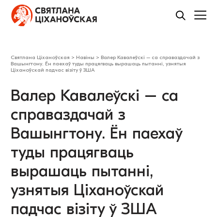
Святлана Ціханоўская
>
Навіны
>
Валер Кавалеўскі – са справаздачай з
Вашынгтону. Ён паехаў туды працягваць вырашаць пытанні, узнятыя
Ціханоўскай падчас візіту ў ЗША
Валер Кавалеўскі – са
справаздачай з
Вашынгтону. Ён паехаў
туды працягваць
вырашаць пытанні,
узнятыя Ціханоўскай
падчас візіту ў ЗША