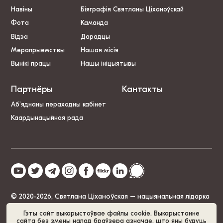
Навіны
Біяграфія Святланы Ціханоўскай
Фота
Каманда
Відэа
Дарадцы
Мерапрыемствы
Нашая місія
Вынікі працы
Нашы ініцыятывы
Партнёры
Кантакты
Аб’яднаны пераходны кабінет
Каардынацыйная рада
© 2020-2026, Святлана Ціханоўская – нацыянальная лідарка
Беларусі
Гэты сайт выкарыстоўвае файлы cookie. Выкарыстанне
сайта без змены налад браўзера азначае, што яны будуць