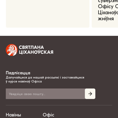
суверэні
Офісу 
Ціханоўс
жніўня
Падпісацца
Далучайцеся да нашай рассылкі і заставайцеся
ў курсе навінаў Офіса
Навіны
Офіс