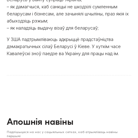
– як дамагчыся, каб санкцыі не шкодзілі сумленным
беларусам і бізнесам, але зачынялі шчыліны, праз якія іх
абыходзіць рэжым;
– як наладзіць выдачу візаў для беларусаў;
У ЗША падтрымліваюць адкрыццё прадстаўніцтва
дэмакратычных сілаў Беларусі ў Кіеве. У хуткім часе
Кавалеўскі зноў паедзе ва Украіну для працы над ім.
Апошнія навіны
Падпішыцеся на нас у сацыяльных сетках, каб атрымліваць навіны
першымі