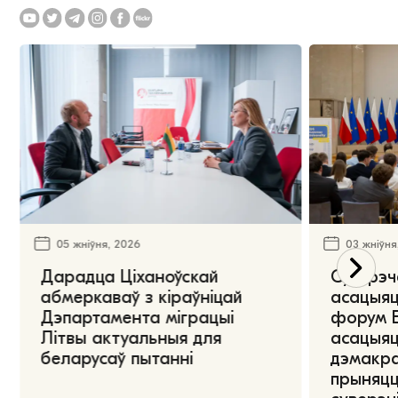
05 жніўня, 2026
03 жніўня
Дарадца Ціханоўскай
Сустрэч
абмеркаваў з кіраўніцай
асацыяц
Дэпартамента міграцыі
форум Е
Літвы актуальныя для
асацыяц
беларусаў пытанні
дэмакра
прыняцц