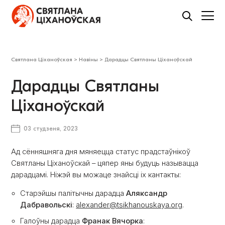
Святлана Ціханоўская
>
Навіны
>
Дарадцы Святланы Ціханоўскай
Дарадцы Святланы
Ціханоўскай
03 студзеня, 2023
Ад сённяшняга дня мяняецца статус прадстаўнікоў
Святланы Ціханоўскай – цяпер яны будуць называцца
дарадцамі. Ніжэй вы можаце знайсці іх кантакты:
Старэйшы палітычны дарадца
Аляксандр
Дабравольскі
:
alexander@tsikhanouskaya.org
.
Галоўны дарадца
Франак Вячорка
: