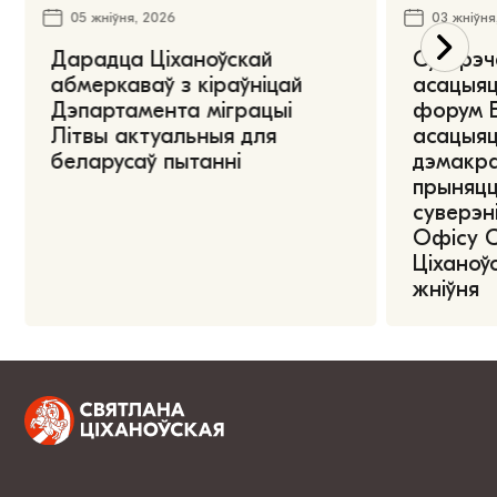
05 жніўня, 2026
03 жніўня
Дарадца Ціханоўскай
Сустрэч
абмеркаваў з кіраўніцай
асацыяц
Дэпартамента міграцыі
форум Е
Літвы актуальныя для
асацыяц
беларусаў пытанні
дэмакра
прыняцц
суверэні
Офісу 
Ціханоўс
жніўня