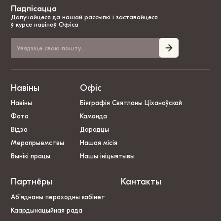
Падпісацца
Далучайцеся да нашай рассылкі і заставайцеся
ў курсе навінаў Офіса
Навіны
Офіс
Навіны
Біяграфія Святланы Ціханоўскай
Фота
Каманда
Відэа
Дарадцы
Мерапрыемствы
Нашая місія
Вынікі працы
Нашы ініцыятывы
Партнёры
Кантакты
Аб’яднаны пераходны кабінет
Каардынацыйная рада