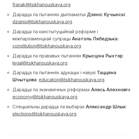
franak@tsikhanouskaya.org
.
Дарадца па пытаннях дыпламатыі
Дзяніс Кучынскі
:
dzianis@tsikhanouskaya.org
.
Дарадца па канстытуцыйнай рэформе і
міжпарламенцкай супрацы
Анатоль Лябедзька:
constitution@tsikhanouskaya.org
.
Дарадца па прававых пытаннях
Крысціна Рыхтэр
:
legal@tsikhanouskaya.org
.
Дарадца па пытаннях адукацыі і навукі
Таццяна
Шчытцова
:
education@tsikhanouskaya.org
.
Дарадца па эканамічных рэформах
Алесь Аляхновіч
:
economy@tsikhanouskaya.org
.
Спецыяльны дарадца па выбарах
Аляксандр Шлык
:
elections@tsikhanouskaya.org
.