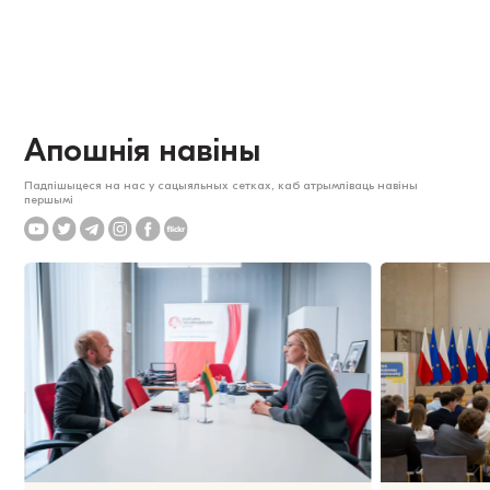
Апошнія навіны
Падпішыцеся на нас у сацыяльных сетках, каб атрымліваць навіны
першымі