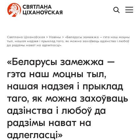
Святлана Ціханоўская
>
Навіны
>
«Беларусы замежжа – гэта наш моцны
тыл, нашая надзея і прыклад таго, як можна захоўваць адзінства і любоў
да радзімы нават на адлегласці»
«Беларусы замежжа –
гэта наш моцны тыл,
нашая надзея і прыклад
таго, як можна захоўваць
адзінства і любоў да
радзімы нават на
адлегласці»