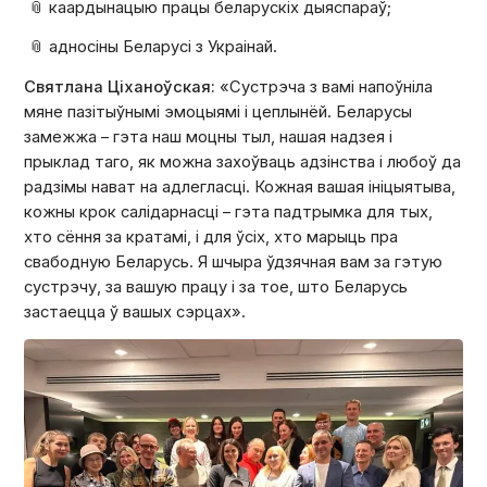
📎 каардынацыю працы беларускіх дыяспараў;
📎 адносіны Беларусі з Украінай.
Святлана Ціханоўская:
«Сустрэча з вамі напоўніла
мяне пазітыўнымі эмоцыямі і цеплынёй. Беларусы
замежжа – гэта наш моцны тыл, нашая надзея і
прыклад таго, як можна захоўваць адзінства і любоў да
радзімы нават на адлегласці. Кожная вашая ініцыятыва,
кожны крок салідарнасці – гэта падтрымка для тых,
хто сёння за кратамі, і для ўсіх, хто марыць пра
свабодную Беларусь. Я шчыра ўдзячная вам за гэтую
сустрэчу, за вашую працу і за тое, што Беларусь
застаецца ў вашых сэрцах».