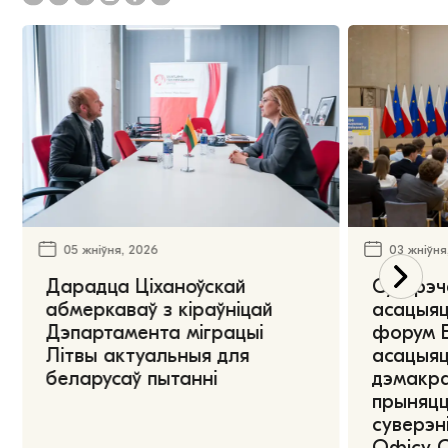
05 жніўня, 2026
03 жніўня
Дарадца Ціханоўскай
Сустрэч
абмеркаваў з кіраўніцай
асацыяц
Дэпартамента міграцыі
форум Е
Літвы актуальныя для
асацыяц
беларусаў пытанні
дэмакра
прыняцц
суверэні
Офісу 