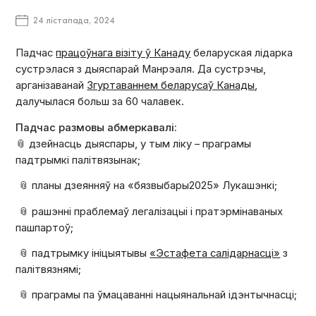
24 лістапада, 2024
Падчас
працоўнага візіту ў Канаду
беларуская лідарка
сустрэлася з дыяспарай Манрэаля. Да сустрэчы,
арганізаванай
Згуртаваннем беларусаў Канады
,
далучылася больш за 60 чалавек.
Падчас размовы абмеркавалі:
📎 дзейнасць дыяспары, у тым ліку – праграмы
падтрымкі палітвязынак;
📎 планы дзеянняў на «бязвыбары2025» Лукашэнкі;
📎 рашэнні праблемаў легалізацыі і пратэрмінаваных
пашпартоў;
📎 падтрымку ініцыятывы
«Эстафета салідарнасці»
з
палітвязнямі;
📎 праграмы па ўмацаванні нацыянальнай ідэнтычнасці;