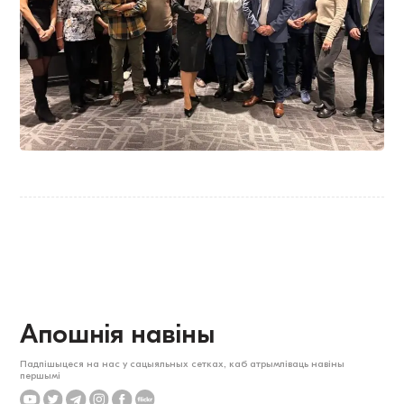
Апошнія навіны
Падпішыцеся на нас у сацыяльных сетках, каб атрымліваць навіны
першымі