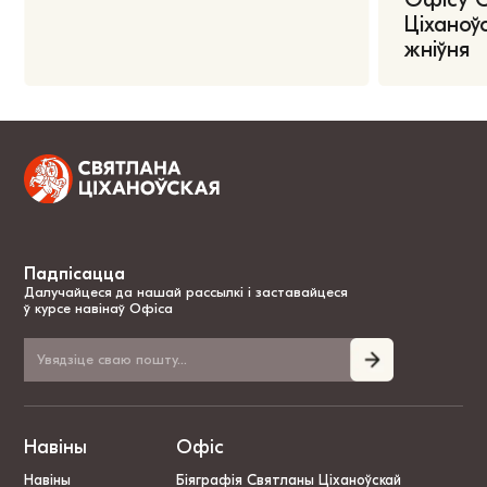
Ціханоўс
жніўня
Падпісацца
Далучайцеся да нашай рассылкі і заставайцеся
ў курсе навінаў Офіса
Навіны
Офіс
Навіны
Біяграфія Святланы Ціханоўскай