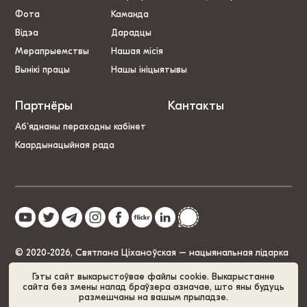
Фота
Каманда
Відэа
Дарадцы
Мерапрыемствы
Нашая місія
Вынікі працы
Нашы ініцыятывы
Партнёры
Кантакты
Аб’яднаны пераходны кабінет
Каардынацыйная рада
© 2020-2026, Святлана Ціханоўская – нацыянальная лідарка
Беларусі
Гэты сайт выкарыстоўвае файлы cookie. Выкарыстанне
сайта без змены налад браўзера азначае, што яны будуць
размешчаны на вашым прыладзе.