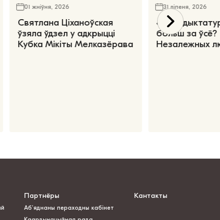
01 жніўня, 2026
31 ліпеня, 2026
Святлана Ціханоўская
«Чаго дыктату
ўзяла ўдзел у адкрыцці
больш за ўсё?
Кубка Мікіты Мелказёрава
Незалежных л
Партнёры
Кантакты
ай
Аб’яднаны пераходны кабінет
Каардынацыйная рада