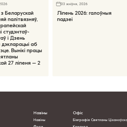
 2026
03 жніўня, 2026
 з Беларускай
Ліпень 2026: галоўныя
яй палітвязняў,
падзеі
ўрапейскай
і студэнтаў-
аў і Дзень
 дэкларацыі аб
эце. Вынікі працы
вятланы
ай 27 ліпеня – 2
Навіны
Офіс
Навіны
Біяграфія Святланы Ціханоўск
Фота
Каманда