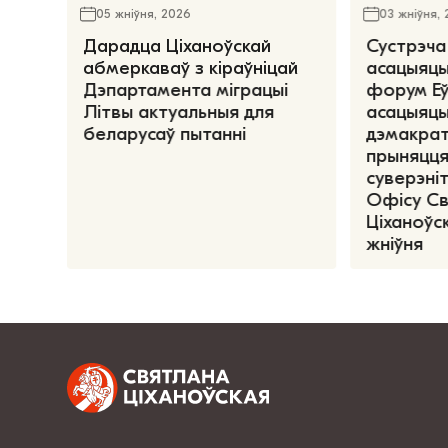
05 жніўня, 2026
03 жніўня,
Дарадца Ціханоўскай
Сустрэча
абмеркаваў з кіраўніцай
асацыяцы
Дэпартамента міграцыі
форум Е
Літвы актуальныя для
асацыяцы
беларусаў пытанні
дэмакрат
прыняцця
суверэніт
Офісу С
Ціханоўск
жніўня