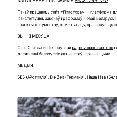
ЗАПУШЧАНА ПЛАТФОРМА
PRASTORA.INFO
Пачаў працаваць сайт
«Прастора»
— платформа д
Канстытуцыі, законаў і рэформаў Новай Беларусі. Н
праекты дакументаў, каментаваць, прапаноўваць зм
ВЫНІКІ МЕСЯЦА
Офіс Святланы Ціханоўскай
падвёў вынікі снежня
і
дасягненні беларускіх актывістаў і арганізацыяў.
МЕДЫЯ
SBS
(Аўстралія),
Die Zeit
(Германія),
Наша Ніва
(Бела