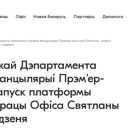
віны
Офіс
Новая Беларусь
Партнёры
Дапамога
амента замежных справаў Канцылярыі Прэм’ер-міністра Польшчы, запуск
 студзеня
ркай Дэпартамента
анцылярыі Прэм’ер-
запуск платформы
 працы Офіса Святланы
дзеня