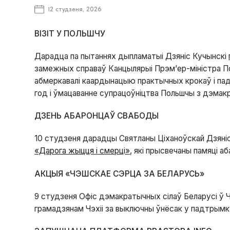
12 студзеня, 2026
ВІЗІТ У ПОЛЬШЧУ
Дарадца па пытаннях дыпламатыі Дзяніс Кучынскі
замежных справаў Канцылярыі Прэм’ер-міністра П
абмеркавалі каардынацыю практычных крокаў і пад
год і ўмацаванне супрацоўніцтва Польшчы з дэмакр
ДЗЕНЬ АБАРОНЦАЎ СВАБОДЫ
10 студзеня дарадцы Святланы Ціханоўскай Дзяніс
«Дарога жыцця і смерці»
, які прысвечаны памяці а
АКЦЫЯ «ЧЭШСКАЕ СЭРЦА ЗА БЕЛАРУСЬ»
9 студзеня Офіс дэмакратычных сілаў Беларусі ў 
грамадзянам Чэхіі за выключны ўнёсак у падтрымк