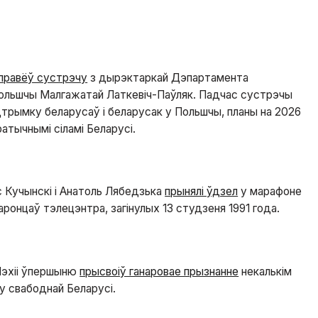
правёў сустрэчу
з дырэктаркай Дэпартамента
ольшчы Малгажатай Латкевіч-Паўляк. Падчас сустрэчы
трымку беларусаў і беларусак у Польшчы, планы на 2026
атычнымі сіламі Беларусі.
 Кучынскі і Анатоль Лябедзька
прынялі ўдзел
у марафоне
баронцаў тэлецэнтра, загінулых 13 студзеня 1991 года.
Чэхіі ўпершыню
прысвоіў ганаровае прызнанне
некалькім
у свабоднай Беларусі.