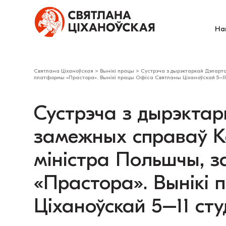
На
Святлана Ціханоўская
>
Вынікі працы
>
Сустрэча з дырэктаркай Дэпарт
платформы «Прастора». Вынікі працы Офіса Святланы Ціханоўскай 5–11
Сустрэча з дырэкта
замежных справаў К
міністра Польшчы, 
«Прастора». Вынікі
Ціханоўскай 5–11 сту