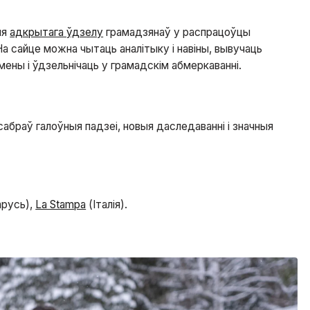
ля
адкрытага ўдзелу
грамадзянаў у распрацоўцы
а сайце можна чытаць аналітыку і навіны, вывучаць
ены і ўдзельнічаць у грамадскім абмеркаванні.
 сабраў галоўныя падзеі, новыя даследаванні і значныя
русь),
La Stampa
(Італія).