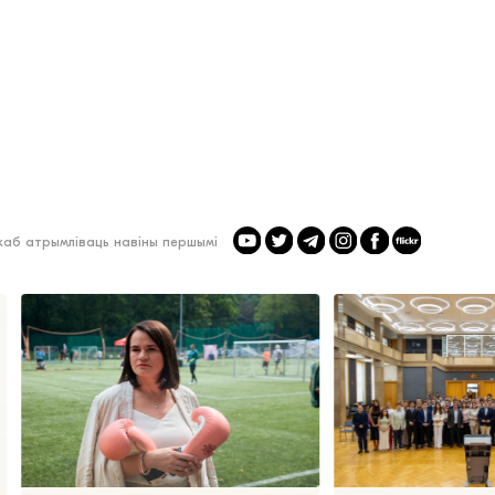
 каб атрымліваць навіны першымі