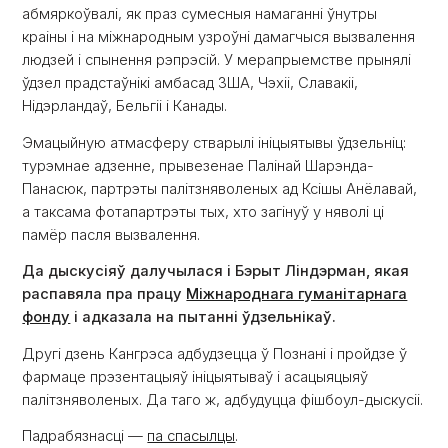
абмяркоўвалі, як праз сумесныя намаганні ўнутры
краіны і на міжнародным узроўні дамагчыся вызвалення
людзей і спынення рэпрэсій. У мерапрыемстве прынялі
ўдзел прадстаўнікі амбасад ЗША, Чэхіі, Славакіі,
Нідэрландаў, Бельгіі і Канады.
Эмацыйную атмасферу стварылі ініцыятывы ўдзельніц:
турэмнае адзенне, прывезенае Палінай Шарэнда-
Панасюк, партрэты палітзняволеных ад Ксішы Анёлавай,
а таксама фотапартрэты тых, хто загінуў у няволі ці
памёр пасля вызвалення.
Да дыскусіяў далучылася і Бэрыт Ліндэрман, якая
распавяла пра працу
Міжнароднага гуманітарнага
фонду
і адказала на пытанні ўдзельнікаў.
Другі дзень Кангрэса адбудзецца ў Познані і пройдзе ў
фармаце прэзентацыяў ініцыятываў і асацыяцыяў
палітзняволеных. Да таго ж, адбудуцца фішбоул-дыскусіі.
Падрабязнасці —
па спасылцы
.