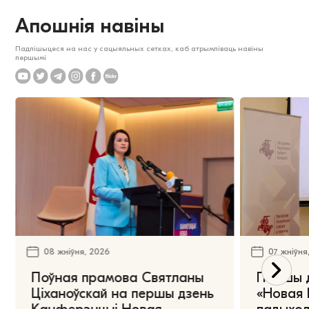
Апошнія навіны
Падпішыцеся на нас у сацыяльных сетках, каб атрымліваць навіны
першымі
08 жніўня, 2026
07 жніўня
Поўная прамова Святланы
Першы 
Ціханоўскай на першы дзень
«Новая 