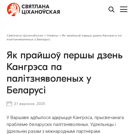
Святлана Ціханоўская
>
Навіны
>
Як прайшоў першы дзень Кангрэса па
палітзняволеных у Беларусі
Як прайшоў першы дзень
Кангрэса па
палітзняволеных у
Беларусі
27 верасня, 2025
У Варшаве адбылося адкрыццё Кангрэса, прысвечанага
праблеме беларускіх палітзняволеных. Удзельніцы і
ўдзельнікі разам з міжнароднымі партнёрамі