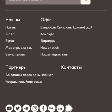
Навіны
Офіс
Навіны
Біяграфія Святланы Ціханоўскай
Фота
Каманда
Відэа
Дарадцы
Мерапрыемствы
Нашая місія
Вынікі працы
Нашы ініцыятывы
Партнёры
Кантакты
Аб’яднаны пераходны кабінет
Каардынацыйная рада