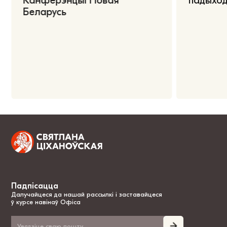
Канферэнцыі Новая
падыход
Беларусь
Падпісацца
Далучайцеся да нашай рассылкі і заставайцеся
ў курсе навінаў Офіса