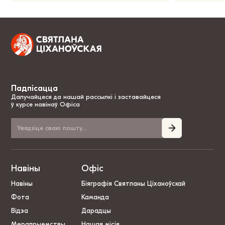
Падпісацца
Далучайцеся да нашай рассылкі і заставайцеся
ў курсе навінаў Офіса
Навіны
Офіс
Навіны
Біяграфія Святланы Ціханоўскай
Фота
Каманда
Відэа
Дарадцы
Мерапрыемствы
Нашая місія