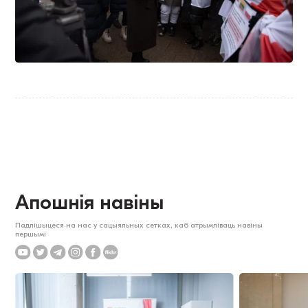
Апошнія навіны
Падпішыцеся на нас у сацыяльных сетках, каб атрымліваць навіны
першымі