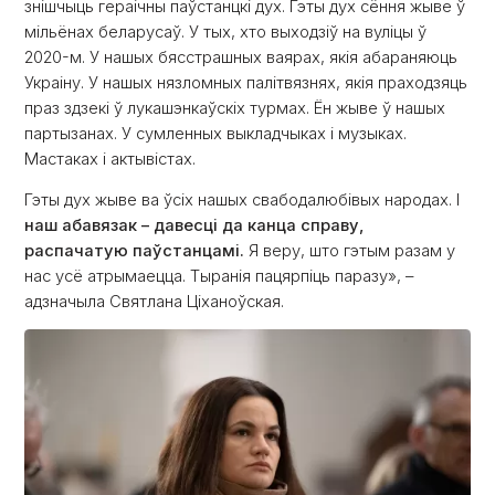
знішчыць гераічны паўстанцкі дух. Гэты дух сёння жыве ў
мільёнах беларусаў. У тых, хто выходзіў на вуліцы ў
2020-м. У нашых бясстрашных ваярах, якія абараняюць
Украіну. У нашых нязломных палітвязнях, якія праходзяць
праз здзекі ў лукашэнкаўскіх турмах. Ён жыве ў нашых
партызанах. У сумленных выкладчыках і музыках.
Мастаках і актывістах.
Гэты дух жыве ва ўсіх нашых свабодалюбівых народах. І
наш абавязак – давесці да канца справу,
распачатую паўстанцамі.
Я веру, што гэтым разам у
нас усё атрымаецца. Тыранія пацярпіць паразу», –
адзначыла Святлана Ціханоўская.