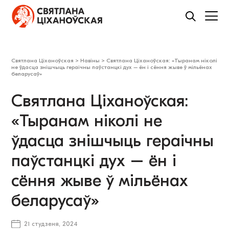
Святлана Ціханоўская
>
Навіны
>
Святлана Ціханоўская: «Тыранам ніколі
не ўдасца знішчыць гераічны паўстанцкі дух – ён і сёння жыве ў мільёнах
беларусаў»
Святлана Ціханоўская:
«Тыранам ніколі не
ўдасца знішчыць гераічны
паўстанцкі дух – ён і
сёння жыве ў мільёнах
беларусаў»
21 студзеня, 2024