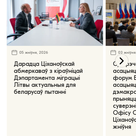
05 жніўня, 2026
03 жніўня
Дарадца Ціханоўскай
Сустрэч
абмеркаваў з кіраўніцай
асацыяц
Дэпартамента міграцыі
форум Е
Літвы актуальныя для
асацыяц
беларусаў пытанні
дэмакра
прыняцц
суверэні
Офісу 
Ціханоўс
жніўня