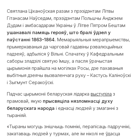
Святлана Ціханоўская разам з прэзідэнтам Літвы
Гітанасам Наўседам, прэзідэнтам Польшчы Анджэем
Дудам і амбасадарам Украіны ў Літве Пятром Бештам
ушанавалі памяць герояў, што бралі ўдзел у
паўстанні 1863–1864.
Мемарыяльныя мерапрыемствы,
прымеркаваныя да чарговай гадавіны рэвалюцыйных
падзеяў, адбыліся ў Вільні. Спачатку ў Кафедральным
саборы зладзілі святую Імшу, а пасля ўрачыстая
цырымонія прайшла на могілках Росы, дзе пахаваныя
выбітныя дзеячы вызваленчага руху – Кастусь Каліноўскі
і Зыгмунт Серакоўскі.
Падчас цырымоніі беларуская лідарка
выступіла
з
прамовай, якую
прысвяціла нязломнасці духу
беларускага народа
і еднасці людзей у змаганні з
тыраніяй.
«Тыраны могуць знішчыць помнікі, перапісаць падручнікі,
закатаваць людзей у турмах, але ім ніколі не ўдасца