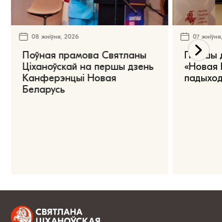
08 жніўня, 2026
07 жніўня
Поўная прамова Святланы
Першы 
Ціханоўскай на першы дзень
«Новая 
Канферэнцыі Новая
падыход
Беларусь