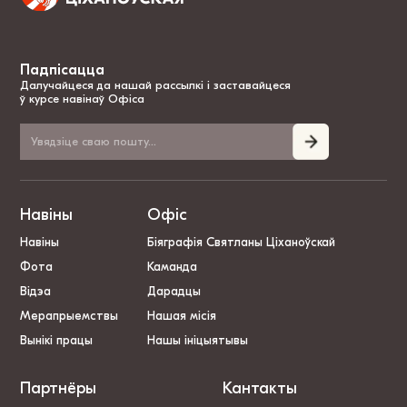
Падпісацца
Далучайцеся да нашай рассылкі і заставайцеся
ў курсе навінаў Офіса
Навіны
Офіс
Навіны
Біяграфія Святланы Ціханоўскай
Фота
Каманда
Відэа
Дарадцы
Мерапрыемствы
Нашая місія
Вынікі працы
Нашы ініцыятывы
Партнёры
Кантакты