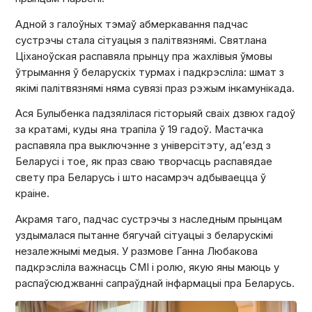
Адной з галоўных тэмаў абмеркавання падчас
сустрэчы стала сітуацыя з палітвязнямі. Святлана
Ціханоўская распавяла прынцу пра жахлівыя ўмовы
ўтрымання ў беларускіх турмах і падкрэсліла: шмат з
якімі палітвязнямі няма сувязі праз рэжым інкамунікада.
Ася Булыбенка падзялілася гісторыяй сваіх дзвюх гадоў
за кратамі, куды яна трапіла ў 19 гадоў. Мастачка
распавяла пра выключэнне з універсітэту, ад’езд з
Беларусі і тое, як праз сваю творчасць распавядае
свету пра Беларусь і што насамрэч адбываецца ў
краіне.
Акрамя таго, падчас сустрэчы з наследным прынцам
уздымалася пытанне бягучай сітуацыі з беларускімі
незалежнымі медыя. У размове Ганна Любакова
падкрэсліла важнасць СМІ і ролю, якую яны маюць у
распаўсюджванні сапраўднай інфармацыі пра Беларусь.