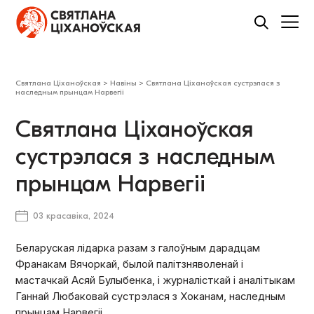
Святлана Ціханоўская
>
Навіны
>
Святлана Ціханоўская сустрэлася з
наследным прынцам Нарвегіі
Святлана Ціханоўская
сустрэлася з наследным
прынцам Нарвегіі
03 красавіка, 2024
Беларуская лідарка разам з галоўным дарадцам
Франакам Вячоркай, былой палітзняволенай і
мастачкай Асяй Булыбенка, і журналісткай і аналітыкам
Ганнай Любаковай сустрэлася з Хоканам, наследным
прынцам Нарвегіі.