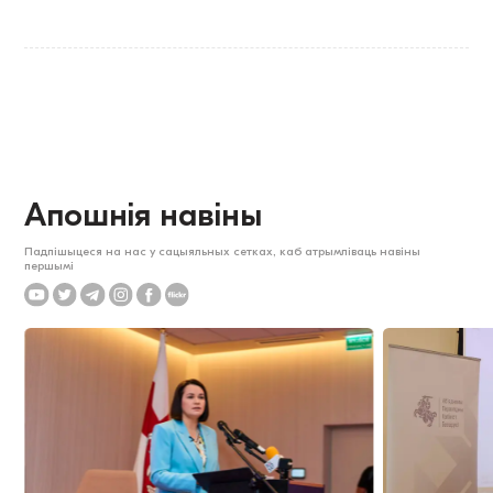
Апошнія навіны
Падпішыцеся на нас у сацыяльных сетках, каб атрымліваць навіны
першымі