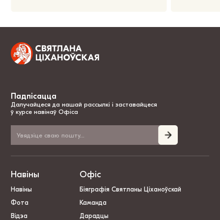
Падпісацца
Далучайцеся да нашай рассылкі і заставайцеся
ў курсе навінаў Офіса
Навіны
Офіс
Навіны
Біяграфія Святланы Ціханоўскай
Фота
Каманда
Відэа
Дарадцы