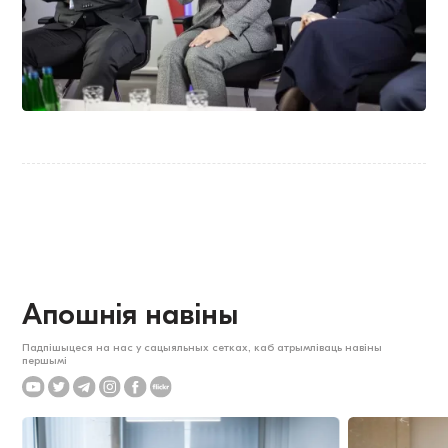
Апошнія навіны
Падпішыцеся на нас у сацыяльных сетках, каб атрымліваць навіны
першымі