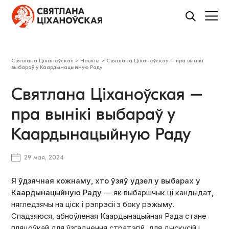
Святлана Ціханоўская
>
Навіны
>
Святлана Ціханоўская – пра вынікі
выбараў у Каардынацыйную Раду
Святлана Ціханоўская –
пра вынікі выбараў у
Каардынацыйную Раду
29 мая, 2024
Я ўдзячная кожнаму, хто ўзяў удзел у выбарах у
Каардынацыйную Раду
— як выбаршчык ці кандыдат,
нягледзячы на ціск і рэпрэсіі з боку рэжыму.
Спадзяюся, абноўленая Каардынацыйная Рада стане
пляцоўкай для ўзгаднення стратэгій, для дыскусій і