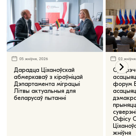
05 жніўня, 2026
03 жніўня
Дарадца Ціханоўскай
Сустрэч
абмеркаваў з кіраўніцай
асацыяц
Дэпартамента міграцыі
форум Е
Літвы актуальныя для
асацыяц
беларусаў пытанні
дэмакра
прыняцц
суверэні
Офісу 
Ціханоўс
жніўня