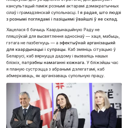
кансультацый паміж рознымі актарамі дэмакратычных
сілаў і грамадзянскай супольнасці.
І я радая, што людзі
з рознымі поглядамі і пазіцыямі ўвайшлі ў яе склад.
Хацелася б бачыць Каардынацыйную Раду не
пляцоўкай для высвятлення адносінаў — хаця, мабыць,
гэтага не пазбегнуць — а
эфектыўнай арганізацыяй
для каардынацыі і супрацы
.
Каб змяніць сітуацыю ў
Беларусі, каб вярнуцца дадому і вызваліць нашых
блізкіх,
патрэбны намаганні кожнага
. У бліжэйшы час
я планую сустрэцца з абранымі дэлегатамі, каб
абмеркаваць, як арганізаваць супольную працу.