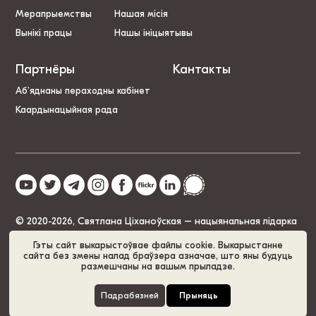
Мерапрыемствы
Нашая місія
Вынікі працы
Нашы ініцыятывы
Партнёры
Кантакты
Аб’яднаны пераходны кабінет
Каардынацыйная рада
© 2020-2026, Святлана Ціханоўская – нацыянальная лідарка
Беларусі
Гэты сайт выкарыстоўвае файлы cookie. Выкарыстанне
сайта без змены налад браўзера азначае, што яны будуць
размешчаны на вашым прыладзе.
Палітыка cookie
GDPR
Карта сайта
Падрабязней
Прыняць