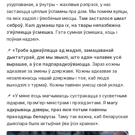
узурпаваная, а ўнутры – жахлівыя рэпрэсіі, у нас
застаюцца цёплыя ўспаміны пра дом. Мы помнім вуліцы,
па якіх хадзілі і ўлюбёныя месцы.
Там засталося шмат
сяброў. Калі думаеш пра іх, на твары непазбежна
з’яўляецца ўсмешка.
Гэта сумная ўсмешка, хоць і
поўная надзеі».
📌 «
Трэба адмаўляцца ад мадэлі, замацаванай
дыктатурай, дзе мы звыклі, што адзін чалавек усё
вырашае, а ўсе падпарадкоўваюцца.
Зараз кожны
адказвае за змены ў дзяржаве. Кожны адказвае за
незалежнасць нашай дзяржавы і тое, каб людзі
выходзілі з турмаў. Кожны павінен унесці свой уклад».
📌 «У мяне ёсць магчымасць сустракацца з сусветнымі
лідарамі, прэм’ер-міністрамі і прэзідэнтамі. Я
магу
адкрываць дзверы, праз якія потым павінны
праходзіць беларусы.
Таму так важна, каб беларуская
дыяспара была актыўная ўва ўсіх краінах».