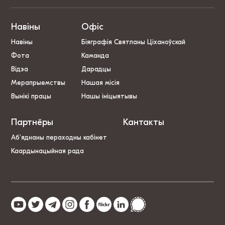
Навіны
Офіс
Навіны
Біяграфія Святланы Ціханоўскай
Фота
Каманда
Відэа
Дарадцы
Мерапрыемствы
Нашая місія
Вынікі працы
Нашы ініцыятывы
Партнёры
Кантакты
Аб’яднаны пераходны кабінет
Каардынацыйная рада