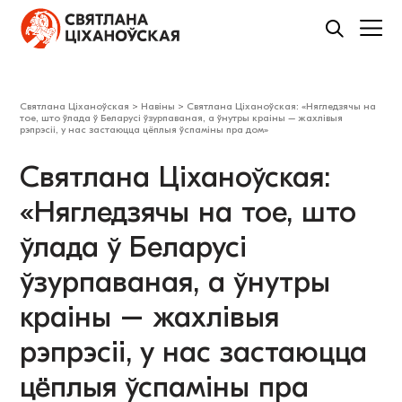
Святлана Ціханоўская
>
Навіны
>
Святлана Ціханоўская: «Нягледзячы на
тое, што ўлада ў Беларусі ўзурпаваная, а ўнутры краіны – жахлівыя
рэпрэсіі, у нас застаюцца цёплыя ўспаміны пра дом»
Святлана Ціханоўская:
«Нягледзячы на тое, што
ўлада ў Беларусі
ўзурпаваная, а ўнутры
краіны – жахлівыя
рэпрэсіі, у нас застаюцца
цёплыя ўспаміны пра