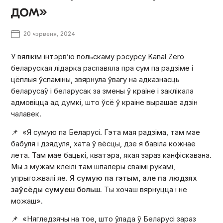
дом»
20 чэрвеня, 2024
У вялікім інтэрв’ю
польскаму рэсурсу
Kanal Zero
беларуская лідарка распавяла пра сум па радзіме і
цёплыя ўспаміны, звярнула ўвагу на адказнасць
беларусаў і беларусак за змены ў краіне і заклікала
адмовіцца ад думкі, што ўсё ў краіне вырашае адзін
чалавек.
📌 «Я сумую па Беларусі. Гэта мая радзіма, там мае
бабуля і дзядуля, хата ў вёсцы, дзе я бавіла кожнае
лета. Там мае бацькі, кватэра, якая зараз канфіскавана.
Мы з мужам клеілі там шпалеры сваімі рукамі,
упрыгожвалі яе.
Я сумую па гэтым, але па людзях
заўсёды сумуеш больш.
Ты хочаш вярнуцца і не
можаш».
📌 «Нягледзячы на тое, што ўлада ў Беларусі зараз