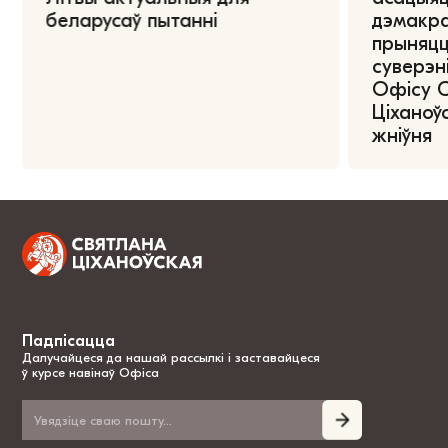
беларусаў пытанні
дэмакра
прыняцц
суверэні
Офісу 
Ціханоўс
жніўня
Падпісацца
Далучайцеся да нашай рассылкі і заставайцеся
ў курсе навінаў Офіса