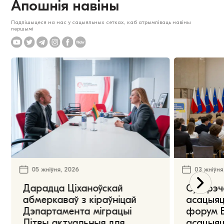
Апошнія навіны
Падпішыцеся на нас у сацыяльных сетках, каб атрымліваць навіны
першымі
05 жніўня, 2026
03 жніўня
Дарадца Ціханоўскай
Сустрэч
абмеркаваў з кіраўніцай
асацыяц
Дэпартамента міграцыі
форум Е
Літвы актуальныя для
асацыяц