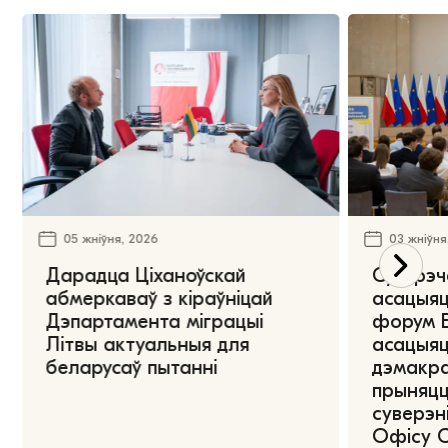
05 жніўня, 2026
03 жніўня
Дарадца Ціханоўскай
Сустрэч
абмеркаваў з кіраўніцай
асацыяц
Дэпартамента міграцыі
форум Е
Літвы актуальныя для
асацыяц
беларусаў пытанні
дэмакра
прыняцц
суверэні
Офісу 