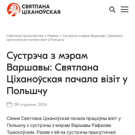
Святлана Ціханоўская
>
Навіны
>
Сустрэча з мэрам Варшавы: Святлана
Ціханоўская пачала візіт у Польшчу
Сустрэча з мэрам
Варшавы: Святлана
Ціханоўская пачала візіт у
Польшчу
08 студзеня, 2024
Сёння Святлана Ціханоўская пачала працоўны візіт у
Польшчу з сустрэчы з мэрам Варшавы Рафалам
Тшаскоўскім. Разам з ёй на сустрэчы прысутнічалі