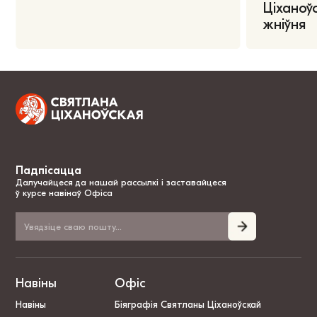
Ціханоўс
жніўня
Падпісацца
Далучайцеся да нашай рассылкі і заставайцеся
ў курсе навінаў Офіса
Навіны
Офіс
Навіны
Біяграфія Святланы Ціханоўскай