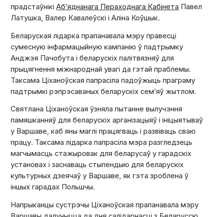
прадстаўнікі
Аб’яднанага Пераходнага Кабінета
Павел
Латушка, Валер Кавалеўскі і Аліна Коўшык.
Беларуская лідарка прапанавала мэру правесці
сумесную інфармацыйную кампанію ў падтрымку
Анджэя Пачобута і беларускіх палітвязняў для
прыцягнення міжнароднай увагі да гэтай праблемы.
Таксама Ціханоўская папрасіла падоўжыць праграму
падтрымкі рэпрэсаваных беларускіх сем’яў жытлом.
Святлана Ціханоўская ўзняла пытанне вылучэння
памяшканняў для беларускіх арганізацыяў і ініцыятываў
у Варшаве, каб яны маглі працягваць і развіваць сваю
працу. Таксама лідарка папрасіла мэра разгледзець
магчымасць стажыровак для беларусаў у гарадскіх
установах і заснаваць стыпендыю для беларускіх
культурных дзеячаў у Варшаве, як гэта зроблена ў
іншых гарадах Польшчы.
Напрыканцы сустрэчы Ціханоўская прапанавала мэру
Варшавы далучыцца да дня салідарнасці з Беларуссю,