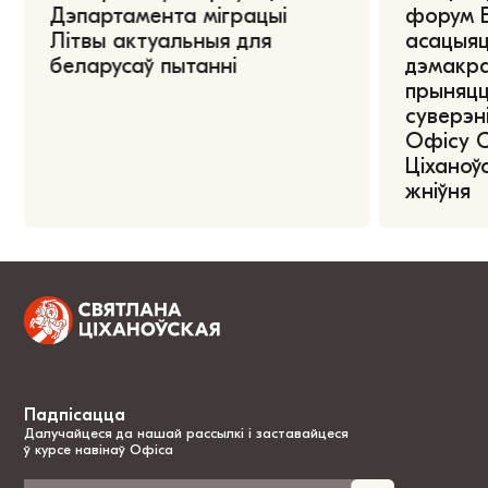
Дэпартамента міграцыі
форум Е
Літвы актуальныя для
асацыяц
беларусаў пытанні
дэмакра
прыняцц
суверэні
Офісу 
Ціханоўс
жніўня
Падпісацца
Далучайцеся да нашай рассылкі і заставайцеся
ў курсе навінаў Офіса