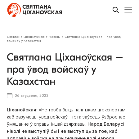
Святлана Ціханоўская
>
Навіны
>
​Святлана Ціханоўская – пра ўвод
войскаў у Казахстан
​Святлана Ціханоўская –
пра ўвод войскаў у
Казахстан
06 студзеня, 2022
Ціханоўская:
«Не трэба быць палітыкам ці экспертам,
каб разумець: увод войскаў – гэта заўсёды ўзброенае
ўмяшанне ў справы іншай дзяржавы.
Народ Беларусі
ніколі не выступіў бы і не выступіць за тое, каб
адправіць войска на прыгнячэнне волі народа