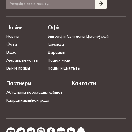
Навіны
Офіс
Навіны
Біяграфія Святланы Ціханоўскай
Фота
Каманда
Відэа
Дарадцы
Мерапрыемствы
Нашая місія
Вынікі працы
Нашы ініцыятывы
Партнёры
Кантакты
Аб’яднаны пераходны кабінет
Каардынацыйная рада