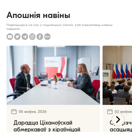
Апошнія навіны
Падпішыцеся на нас у сацыяльных сетках, каб атрымліваць навіны
першымі
05 жніўня, 2026
03 жніўня
Дарадца Ціханоўскай
Сустрэч
абмеркаваў з кіраўніцай
асацыяц