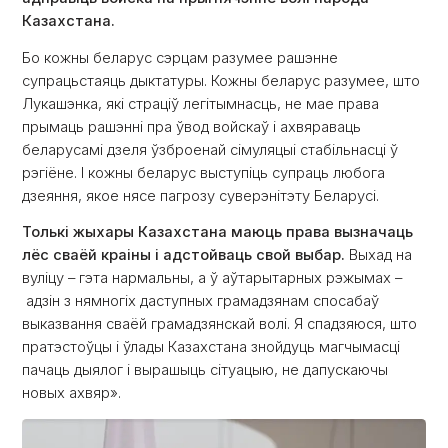
Казахстана.
Бо кожны беларус сэрцам разумее рашэнне
супрацьстаяць дыктатуры. Кожны беларус разумее, што
Лукашэнка, які страціў легітымнасць, не мае права
прымаць рашэнні пра ўвод войскаў і ахвяраваць
беларусамі дзеля ўзброенай сімуляцыі стабільнасці ў
рэгіёне. І кожны беларус выступіць супраць любога
дзеяння, якое нясе пагрозу суверэнітэту Беларусі.
Толькі жыхары Казахстана маюць права вызначаць
лёс сваёй краіны і адстойваць свой выбар.
Выхад на
вуліцу – гэта нармальны, а ў аўтарытарных рэжымах –
адзін з нямногіх даступных грамадзянам спосабаў
выказвання сваёй грамадзянскай волі. Я спадзяюся, што
пратэстоўцы і ўлады Казахстана знойдуць магчымасці
пачаць дыялог і вырашыць сітуацыю, не дапускаючы
новых ахвяр».