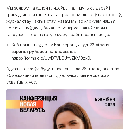
Мы збярэм на адной пляцоўцы палітычных лідараў і
грамадзянскія ініцыятывы, прадпрымальнікаў і экспертаў,
журналістаў і актывістаў. Разам мы абмяркуем нашыя
поспехі і няўдачы, бачанне Беларусі нашай мары і
галоўнае – тое, як гэтую мару зрабіць рэальнасцю.
Каб прыняць удзел у Канферэнцыі,
да 23 ліпеня
зарэгіструйцеся па спасылцы:
https://forms.gle/UwDTVLGJhyZKM8zx9
.
Адказы на заяўкі будуць дасланыя да 26 ліпеня, але з-за
абмежаванай колькасці ўдзельнікаў мы не зможам
ухваліць іх усе.