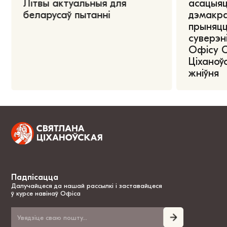
Літвы актуальныя для
асацыяц
беларусаў пытанні
дэмакра
прыняцц
суверэні
Офісу 
Ціханоўс
жніўня
Падпісацца
Далучайцеся да нашай рассылкі і заставайцеся
ў курсе навінаў Офіса