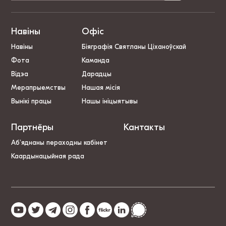
Навіны
Офіс
Навіны
Біяграфія Святланы Ціханоўскай
Фота
Каманда
Відэа
Дарадцы
Мерапрыемствы
Нашая місія
Вынікі працы
Нашы ініцыятывы
Партнёры
Кантакты
Аб’яднаны пераходны кабінет
Каардынацыйная рада