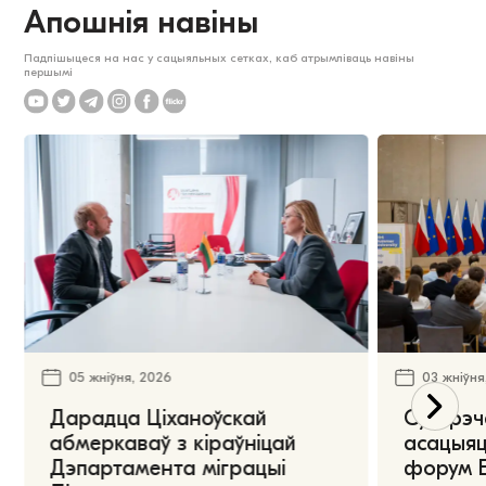
Апошнія навіны
Падпішыцеся на нас у сацыяльных сетках, каб атрымліваць навіны
першымі
05 жніўня, 2026
03 жніўня
Дарадца Ціханоўскай
Сустрэч
абмеркаваў з кіраўніцай
асацыяц
Дэпартамента міграцыі
форум Е