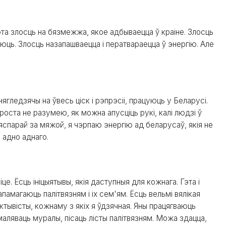
Гэта злосць на бязмежжа, якое адбываецца ў краіне. Злосць
аюць. Злосць назапашваецца і ператвараецца ў энергію. Але
гледзячы на ​​ўвесь ціск і рэпрэсіі, працуюць у Беларусі.
проста не разумею, як можна апусціць рукі, калі людзі ў
спарай за мяжой, я чэрпаю энергію ад беларусаў, якія не
 адно аднаго.
це. Ёсць ініцыятывы, якія даступныя для кожнага. Гэта і
дапамагаюць палітвязням і іх сем'ям. Ёсць вельмі вялікая
ктывісты, кожнаму з якіх я ўдзячная. Яны працягваюць
маляваць муралы, пісаць лісты палітвязням. Можа здацца,