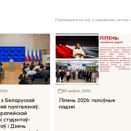
Падпішыцеся на нас у сацыяльных сетках,
 2026
03 жніўня, 2026
 з Беларускай
Ліпень 2026: галоўныя
яй палітвязняў,
падзеі
ўрапейскай
і студэнтаў-
аў і Дзень