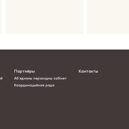
Партнёры
Кантакты
ай
Аб’яднаны пераходны кабінет
Каардынацыйная рада