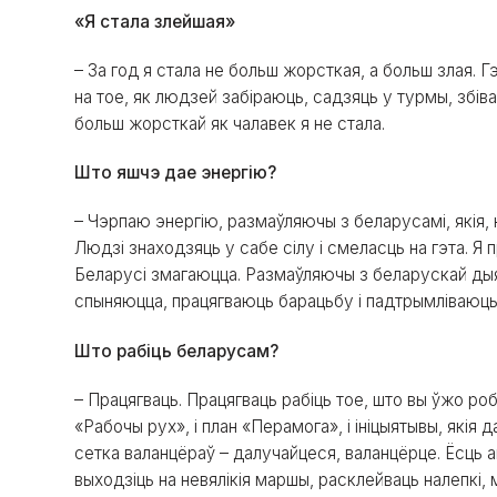
«Я стала злейшая»
– За год я стала не больш жорсткая, а больш злая. 
на тое, як людзей забіраюць, садзяць у турмы, збів
больш жорсткай як чалавек я не стала.
Што яшчэ дае энергію?
– Чэрпаю энергію, размаўляючы з беларусамі, якія, ня
Людзі знаходзяць у сабе сілу і смеласць на гэта. Я 
Беларусі змагаюцца. Размаўляючы з беларускай дыя
спыняюцца, працягваюць барацьбу і падтрымліваюць
Што рабіць беларусам?
– Працягваць. Працягваць рабіць тое, што вы ўжо робі
«Рабочы рух», і план «Перамога», і ініцыятывы, якія 
сетка валанцёраў – далучайцеся, валанцёрце. Ёсць а
выходзіць на невялікія маршы, расклейваць налепкі, 