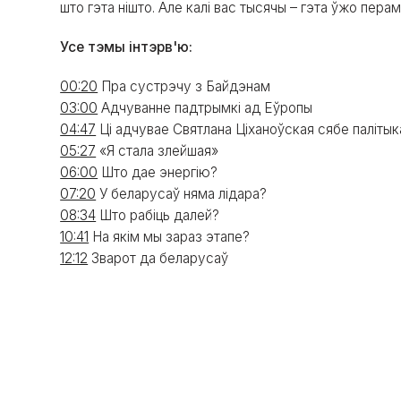
што гэта нішто. Але калі вас тысячы – гэта ўжо пера
Усе тэмы інтэрв'ю:
00:20
Пра сустрэчу з Байдэнам
03:00
Адчуванне падтрымкі ад Еўропы
04:47
Ці адчувае Святлана Ціханоўская сябе паліты
05:27
«Я стала злейшая»
06:00
Што дае энергію?
07:20
У беларусаў няма лідара?
08:34
Што рабіць далей?
10:41
На якім мы зараз этапе?
12:12
Зварот да беларусаў