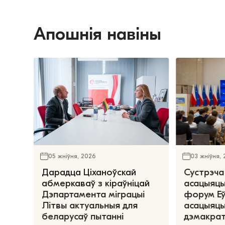
Апошнія навіны
05 жніўня, 2026
03 жніўня,
Дарадца Ціханоўскай
Сустрэча
абмеркаваў з кіраўніцай
асацыяцы
Дэпартамента міграцыі
форум Е
Літвы актуальныя для
асацыяцы
беларусаў пытанні
дэмакрат