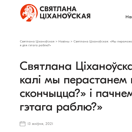
На
Святлана Ціханоўская
>
Навіны
>
Святлана Ціханоўская: «Мы пераможа
я для гэтага раблю?»
Святлана Ціханоўск
калі мы перастанем 
скончыцца?» і пачне
гэтага раблю?»
13 жніўня, 2021