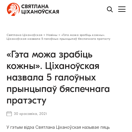
Святлана Ціханоўская
>
Навіны
>
«Гэта можа зрабіць кожны».
Ціханоўская назвала 5 галоўных прынцыпаў бяспечнага пратэсту
«Гэта можа зрабіць
кожны». Ціханоўская
назвала 5 галоўных
прынцыпаў бяспечнага
пратэсту
30 красавіка, 2021
У гэтым відэа Святлана Ціханоўская называе пяць