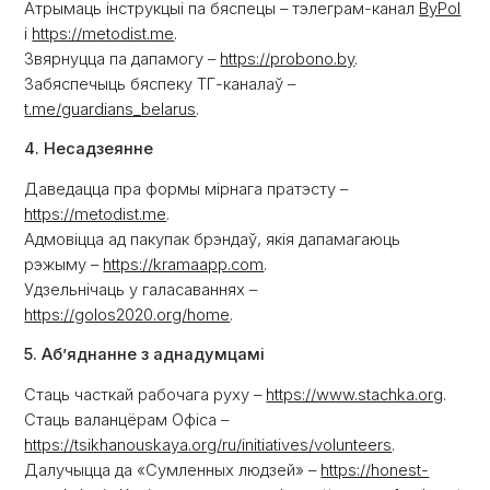
Атрымаць інструкцыі па бяспецы – тэлеграм-канал
ByPol
і
https://metodist.me
.
Звярнуцца па дапамогу –
https://probono.by
.
Забяспечыць бяспеку ТГ-каналаў –
t.me/guardians_belarus
.
4. Несадзеянне
Даведацца пра формы мірнага пратэсту –
https://metodist.me
.
Адмовіцца ад пакупак брэндаў, якія дапамагаюць
рэжыму –
https://kramaapp.com
.
Удзельнічаць у галасаваннях –
https://golos2020.org/home
.
5. Аб’яднанне з аднадумцамі
Стаць часткай рабочага руху –
https://www.stachka.org
.
Стаць валанцёрам Офіса –
https://tsikhanouskaya.org/ru/initiatives/volunteers
.
Далучыцца да «Сумленных людзей» –
https://honest-