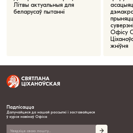
Літвы актуальныя для
асацыяц
беларусаў пытанні
дэмакра
прыняцц
суверэні
Офісу 
Ціханоўс
жніўня
Падпісацца
Далучайцеся да нашай рассылкі і заставайцеся
ў курсе навінаў Офіса