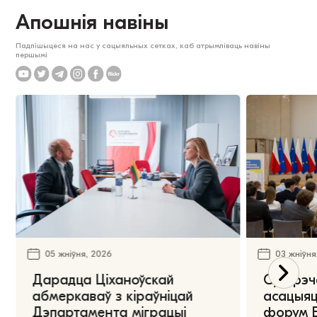
Апошнія навіны
Падпішыцеся на нас у сацыяльных сетках, каб атрымліваць навіны
першымі
05 жніўня, 2026
03 жніўня
Дарадца Ціханоўскай
Сустрэч
абмеркаваў з кіраўніцай
асацыяц
Дэпартамента міграцыі
форум Е