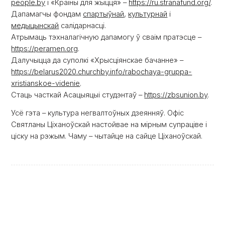
people.by
і «Краіны для жыцця» –
https://ru.stranafund.org/
.
Дапамагчы фондам
спартыўнай
,
культурнай
і
медыцынскай
салідарнасці.
Атрымаць тэхналагічную дапамогу ў сваім пратэсце –
https://peramen.org
.
Далучыцца да суполкі «Хрысціянскае бачанне» –
https://belarus2020.churchby.info/rabochaya-gruppa-
xristianskoe-videnie
.
Стаць часткай Асацыяцыі студэнтаў –
https://zbsunion.by
.
Усё гэта – культура негвалтоўных дзеянняў. Офіс
Святланы Ціханоўскай настойвае на мірным супраціве і
ціску на рэжым. Чаму – чытайце на сайце Ціханоўскай.