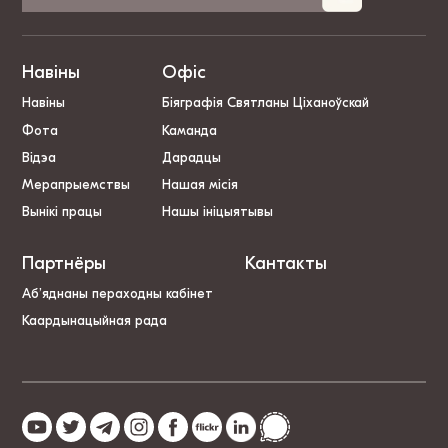
Навіны
Офіс
Навіны
Біяграфія Святланы Ціханоўскай
Фота
Каманда
Відэа
Дарадцы
Мерапрыемствы
Нашая місія
Вынікі працы
Нашы ініцыятывы
Партнёры
Кантакты
Аб’яднаны пераходны кабінет
Каардынацыйная рада