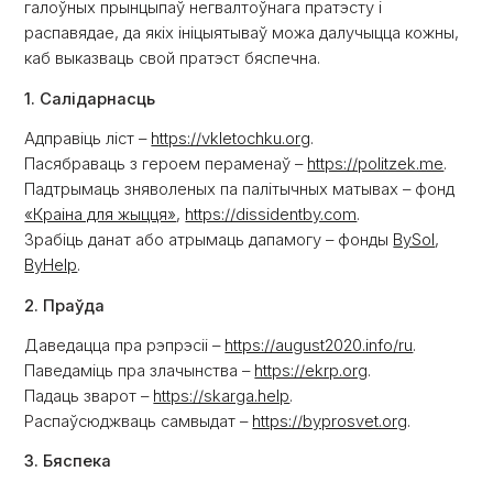
галоўных прынцыпаў негвалтоўнага пратэсту і
распавядае, да якіх ініцыятываў можа далучыцца кожны,
каб выказваць свой пратэст бяспечна.
1. Салідарнасць
Адправіць ліст –
https://vkletochku.org
.
Пасябраваць з героем пераменаў –
https://politzek.me
.
Падтрымаць зняволеных па палітычных матывах – фонд
«Краіна для жыцця»
,
https://dissidentby.com
.
Зрабіць данат або атрымаць дапамогу – фонды
BySol
,
ByHelp
.
2. Праўда
Даведацца пра рэпрэсіі –
https://august2020.info/ru
.
Паведаміць пра злачынства –
https://ekrp.org
.
Падаць зварот –
https://skarga.help
.
Распаўсюджваць самвыдат –
https://byprosvet.org
.
3. Бяспека