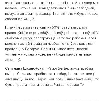
змаглі адказаць «не, так быць не павінна». Але цяпер мы
ведаем, што нацыя, якая адважылася быць свабоднай,
вымушаная шмат працаваць. І толькі потым будзе новае,
свабоднае жыццё.
План «Перамога»
гатовы на 50%, у яго запісаліся
прадстаўнікі спецслужбаў, вайскоўцы і нават чыноўнікі. У
«Рабочым руху»
рэгіструюцца не толькі рабочыя, але і
медыкі, настаўнікі, айцішнікі, абсалютна ўсе людзі, якія
працуюць у Беларусі. Вопыт мінулага лета і восені
ўлічаны – у кожнага ўдзельніка будзе канкрэтны план
дзеянняў.
Святлана Ціханоўская:
«9 жніўня Беларусь зрабіла
выбар. Я таксама зрабіла гэты выбар, і я гатовая несці
адказнасць за яго. І зараз, калі больш няма чаканняў, што
будзе проста – вы гатовыя дайсці да перамогі?»