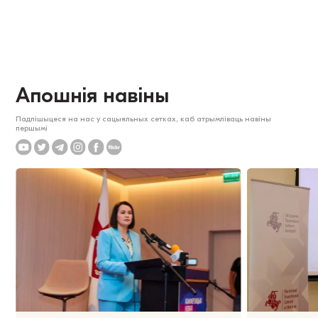
Апошнія навіны
Падпішыцеся на нас у сацыяльных сетках, каб атрымліваць навіны
першымі