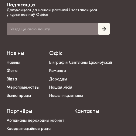
Падпісацца
Далучайцеся да нашай рассылкі і заставайцеся
ў курсе навінаў Офіса
Навіны
Офіс
Навіны
Біяграфія Святланы Ціханоўскай
Фота
Каманда
Відэа
Дарадцы
Мерапрыемствы
Нашая місія
Вынікі працы
Нашы ініцыятывы
Партнёры
Кантакты
Аб’яднаны пераходны кабінет
Каардынацыйная рада