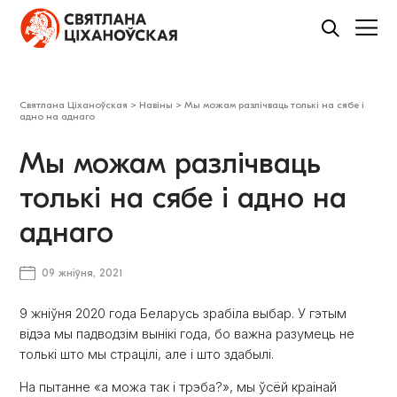
Святлана Ціханоўская
>
Навіны
>
Мы можам разлічваць толькі на сябе і
адно на аднаго
Мы можам разлічваць
толькі на сябе і адно на
аднаго
09 жніўня, 2021
9 жніўня 2020 года Беларусь зрабіла выбар. У гэтым
відэа мы падводзім вынікі года, бо важна разумець не
толькі што мы страцілі, але і што здабылі.
На пытанне «а можа так і трэба?», мы ўсёй краінай