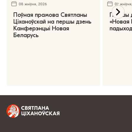
08 жніўня, 2026
07 жніўня
Поўная прамова Святланы
Першы 
Ціханоўскай на першы дзень
«Новая 
Канферэнцыі Новая
падыход
Беларусь