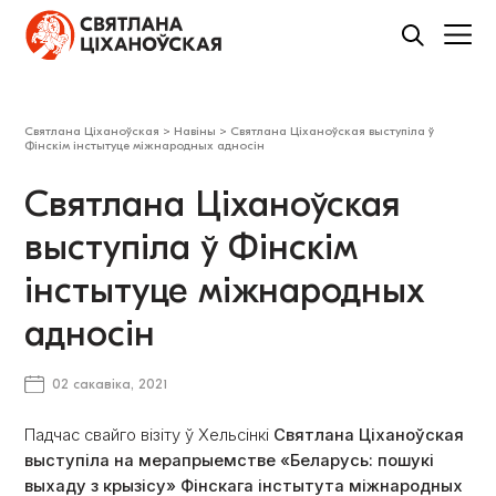
Святлана Ціханоўская
>
Навіны
>
Святлана Ціханоўская выступіла ў
Фінскім інстытуце міжнародных адносін
Святлана Ціханоўская
выступіла ў Фінскім
інстытуце міжнародных
адносін
02 сакавіка, 2021
Падчас свайго візіту ў Хельсінкі
Святлана Ціханоўская
выступіла на мерапрыемстве «Беларусь: пошукі
выхаду з крызісу» Фінскага інстытута міжнародных