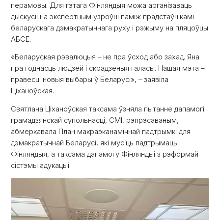
перамовы. Для гэтага Фінляндыя можа арганізаваць
дыскусіі на экспертным узроўні паміж прадстаўнікамі
беларускага дэмакратычнага руху і рэжыму на пляцоўцы
АБСЕ.
«Беларуская рэвалюцыя – не пра ўсход або захад. Яна
пра годнасць людзей і скрадзеныя галасы. Нашая мэта –
правесці новыя выбары ў Беларусі», – заявіла
Ціханоўская.
Святлана Ціханоўская таксама ўзняла пытанне дапамогі
грамадзянскай супольнасці, СМІ, рэпрэсаваным,
абмеркавала План макраэканамічнай падтрымкі для
дэмакратычнай Беларусі, які мусіць падтрымаць
Фінляндыя, а таксама дапамогу Фінляндыі з рэформай
сістэмы адукацыі.