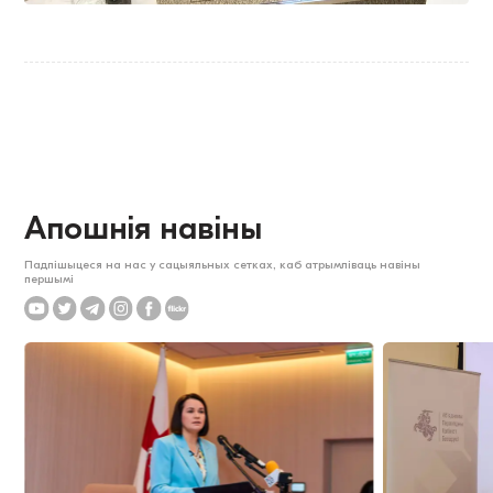
Апошнія навіны
Падпішыцеся на нас у сацыяльных сетках, каб атрымліваць навіны
першымі