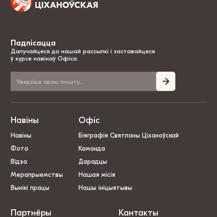
Падпісацца
Далучайцеся да нашай рассылкі і заставайцеся
ў курсе навінаў Офіса
Навіны
Офіс
Навіны
Біяграфія Святланы Ціханоўскай
Фота
Каманда
Відэа
Дарадцы
Мерапрыемствы
Нашая місія
Вынікі працы
Нашы ініцыятывы
Партнёры
Кантакты