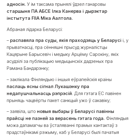
адносін.
У ім таксама прынялі ўдзел ганаровы
старшыня ПА АБСЕ Ілка Канерва і дырэктар
інстытута FIIA Міка Аалтола.
Абраная лідарка Беларусі:
–
распавяла пра суды, якія праходзяць у Беларусі
і, у
прыватнасці, пра сённяшні прысуд журналістцы
Кацярыне Барысевіч і медыку Арцёму Сарокіну, якіх
асудзілі за публікацыю медыцынскіх дадзеных пра
Рамана Бандарэнку;
– заклікала Фінляндыю і іншыя еўрапейскія краіны
паслаць ясны сігнал Лукашэнку пра
недапушчальнасць рэпрэсій
. Для гэтага ЕС павінен
прыняць чацвёрты пакет санкцый ужо ў сакавіку;
– заявіла, што
новыя выбары ў Беларусі павінны
прайсці не пазней за верасень гэтага года.
Фінляндыя
можа дапамагчы ва ўсталяванні прамых кантактаў з
прадстаўнікамі рэжыму, каб у Беларусі былі пачатыя