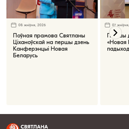
08 жніўня, 2026
07 жніўня
Поўная прамова Святланы
Першы 
Ціханоўскай на першы дзень
«Новая 
Канферэнцыі Новая
падыход
Беларусь