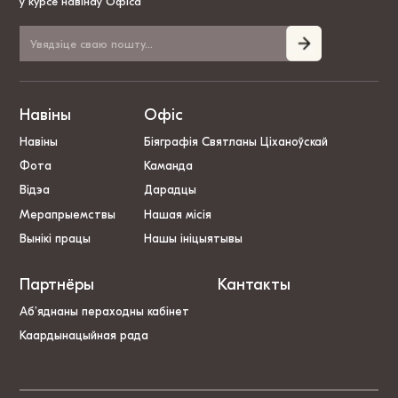
ў курсе навінаў Офіса
Навіны
Офіс
Навіны
Біяграфія Святланы Ціханоўскай
Фота
Каманда
Відэа
Дарадцы
Мерапрыемствы
Нашая місія
Вынікі працы
Нашы ініцыятывы
Партнёры
Кантакты
Аб’яднаны пераходны кабінет
Каардынацыйная рада