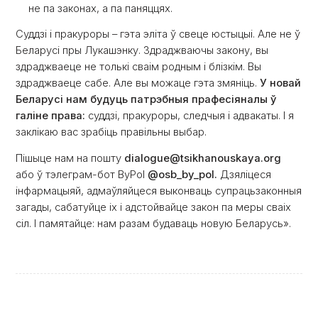
не па законах, а па паняццях.
Суддзі і пракуроры – гэта эліта ў свеце юстыцыі. Але не ў
Беларусі пры Лукашэнку. Здраджваючы закону, вы
здраджваеце не толькі сваім родным і блізкім. Вы
здраджваеце сабе. Але вы можаце гэта змяніць.
У новай
Беларусі нам будуць патрэбныя прафесіяналы ў
галіне права:
суддзі, пракуроры, следчыя і адвакаты. І я
заклікаю вас зрабіць правільны выбар.
Пішыце нам на пошту
dialogue@tsikhanouskaya.org
або ў тэлеграм-бот ByPol
@osb_by_pol.
Дзяліцеся
інфармацыяй, адмаўляйцеся выконваць супрацьзаконныя
загады, сабатуйце іх і адстойвайце закон па меры сваіх
сіл. І памятайце: нам разам будаваць новую Беларусь».