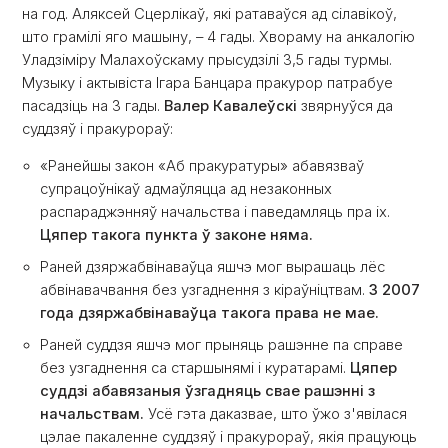
на год. Аляксей Сцерлікаў, які ратаваўся ад сілавікоў,
што грамілі яго машыну, – 4 гады. Хвораму на анкалогію
Уладзіміру Малахоўскаму прысудзілі 3,5 гады турмы.
Музыку і актывіста Ігара Банцара пракурор патрабуе
пасадзіць на 3 гады.
Валер Кавалеўскі
звярнуўся да
суддзяў і пракурораў:
«Ранейшы закон «Аб пракуратуры» абавязваў
супрацоўнікаў адмаўляцца ад незаконных
распараджэнняў начальства і паведамляць пра іх.
Цяпер такога пункта ў законе няма.
Раней дзяржабвінаваўца яшчэ мог вырашаць лёс
абвінавачвання без узгаднення з кіраўніцтвам.
З 2007
года дзяржабвінаваўца такога права не мае.
Раней суддзя яшчэ мог прыняць рашэнне па справе
без узгаднення са старшынямі і куратарамі.
Цяпер
суддзі абавязаныя ўзгадняць свае рашэнні з
начальствам.
Усё гэта даказвае, што ўжо з'явілася
цэлае пакаленне суддзяў і пракурораў, якія працуюць