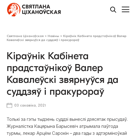
Святлана Ціханоўская
>
Навіны
>
Кіраўнік Кабінета прадстаўнікоў Валер
Кавалеўскі звярнуўся да суддзяў і пракурораў
Кіраўнік Кабінета
прадстаўнікоў Валер
Кавалеўскі звярнуўся да
суддзяў і пракурораў
03 сакавіка, 2021
Толькі за гэты тыдзень суддзі вынеслі дзясятак прысудаў.
Журналістка Кацярына Барысевіч атрымала паўгода
турмы, лекар Арцём Сарокін – два гады з адтэрміноўкай