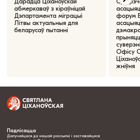
Дарадца Ціханоўскай
Сустрэч
абмеркаваў з кіраўніцай
асацыяц
Дэпартамента міграцыі
форум Е
Літвы актуальныя для
асацыяц
беларусаў пытанні
дэмакра
прыняцц
суверэні
Офісу 
Ціханоўс
жніўня
Падпісацца
Далучайцеся да нашай рассылкі і заставайцеся