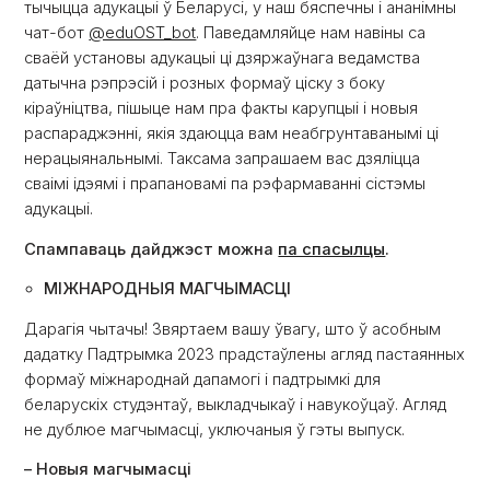
тычыцца адукацыі ў Беларусі, у наш бяспечны і ананімны
чат-бот
@eduOST_bot
. Паведамляйце нам навіны са
сваёй установы адукацыі ці дзяржаўнага ведамства
датычна рэпрэсій і розных формаў ціску з боку
кіраўніцтва, пішыце нам пра факты карупцыі і новыя
распараджэнні, якія здаюцца вам неабгрунтаванымі ці
нерацыянальнымі. Таксама запрашаем вас дзяліцца
сваімі ідэямі і прапановамі па рэфармаванні сістэмы
адукацыі.
Спампаваць дайджэст можна
па спасылцы
.
МІЖНАРОДНЫЯ МАГЧЫМАСЦІ
Дарагія чытачы! Звяртаем вашу ўвагу, што ў асобным
дадатку Падтрымка 2023 прадстаўлены агляд пастаянных
формаў міжнароднай дапамогі і падтрымкі для
беларускіх студэнтаў, выкладчыкаў і навукоўцаў. Агляд
не дублюе магчымасці, уключаныя ў гэты выпуск.
– Новыя магчымасці