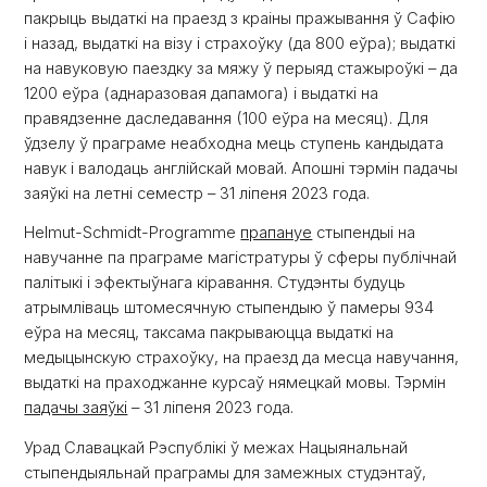
пакрыць выдаткі на праезд з краіны пражывання ў Сафію
і назад, выдаткі на візу і страхоўку (да 800 еўра); выдаткі
на навуковую паездку за мяжу ў перыяд стажыроўкі – да
1200 еўра (аднаразовая дапамога) і выдаткі на
правядзенне даследавання (100 еўра на месяц). Для
ўдзелу ў праграме неабходна мець ступень кандыдата
навук і валодаць англійскай мовай. Апошні тэрмін падачы
заяўкі на летні семестр – 31 ліпеня 2023 года.
Helmut-Schmidt-Programme
прапануе
стыпендыі на
навучанне па праграме магістратуры ў сферы публічнай
палітыкі і эфектыўнага кіравання. Студэнты будуць
атрымліваць штомесячную стыпендыю ў памеры 934
еўра на месяц, таксама пакрываюцца выдаткі на
медыцынскую страхоўку, на праезд да месца навучання,
выдаткі на праходжанне курсаў нямецкай мовы. Тэрмін
падачы заяўкі
– 31 ліпеня 2023 года.
Урад Славацкай Рэспублікі ў межах Нацыянальнай
стыпендыяльнай праграмы для замежных студэнтаў,