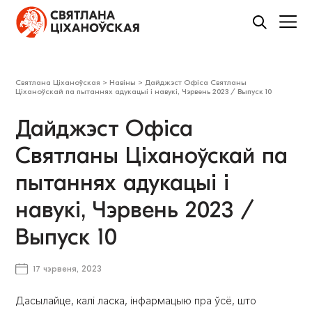
Святлана Ціханоўская
>
Навіны
>
Дайджэст Офіса Святланы
Ціханоўскай па пытаннях адукацыі і навукі, Чэрвень 2023 / Выпуск 10
Дайджэст Офіса
Святланы Ціханоўскай па
пытаннях адукацыі і
навукі, Чэрвень 2023 /
Выпуск 10
17 чэрвеня, 2023
Дасылайце, калі ласка, інфармацыю пра ўсё, што