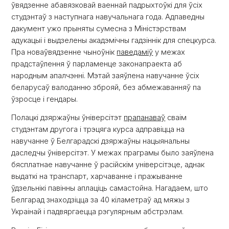
ўвядзенне абавязковай ваеннай падрыхтоўкі для ўсіх
студэнтаў з наступнага навучальнага года. Адпаведны
дакумент ужо прыняты сумесна з Міністэрствам
адукацыі і выдзелены акадэмічны гадзіннік для спецкурса.
Пра новаўвядзенне чыноўнік
паведаміў
у межах
прадстаўлення ў парламенце законапраекта аб
народным апалчэнні. Мэтай заяўлена навучанне ўсіх
беларусаў валоданню зброяй, без абмежаванняў па
ўзросце і гендары.
Полацкі дзяржаўны ўніверсітэт
прапанаваў
сваім
студэнтам другога і трэцяга курса адправіцца на
навучанне ў Белгарадскі дзяржаўны нацыянальны
даследчы ўніверсітэт. У межах праграмы было заяўлена
бясплатнае навучанне ў расійскім універсітэце, аднак
выдаткі на транспарт, харчаванне і пражыванне
ўдзельнікі павінны аплаціць самастойна. Нагадаем, што
Белгарад знаходзіцца за 40 кіламетраў ад мяжы з
Украінай і падвяргаецца рэгулярным абстрэлам.