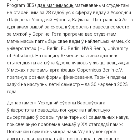
Program (IES)
дае магчымасць
матываваным студэнтам
не старэйшым за 28 гадоў усіх сфераў ведаў з Усходняй
і Паўднёва-Усходняй Еўропы, Каўказа і Цэнтральнай Азіі з
адзнакамі вышэй за сярэдні ўзровень правесці семестр
за мяжой у Берліне. Гэта праграма дае студэнтам
магчымасць паглыбіць свае веды ў найлепшых нямецкіх
універсітэтах (HU Berlin, FU Berlin, HWR Berlin, University
of Potsdam). На працягу 6-месячнага знаходжання
стыпендыяты актыўна ўдзельнічаюць у жыцці асацыяцыі.
У межах праграмы арганізацыя Copernicus Berlin e.V.
прапануе розныя формы фінансавання. Тэрмін падачы
заяўкі на наступны летні семестр – да 30 чэрвеня 2023
года.
Дэпартамент Усходняй Еўропы Варшаўскага
ўніверсітэта праводзіць конкурс на найлепшую
дысертацыю ў сферы гуманітарных і сацыяльных навук,
прысвечаную праблеме межаў у ХХ стагоддзі паміж
Польшчай і сумежнымі краінамі. Удзел у конкурсе
адкрыты для дактарантаў з розных краін, уключна з