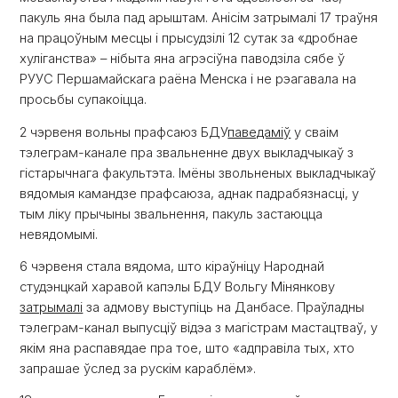
пакуль яна была пад арыштам. Анісім затрымалі 17 траўня
на працоўным месцы і прысудзілі 12 сутак за «дробнае
хуліганства» – нібыта яна агрэсіўна паводзіла сябе ў
РУУС Першамайскага раёна Менска і не рэагавала на
просьбы супакоіцца.
2 чэрвеня вольны прафсаюз БДУ
паведаміў
у сваім
тэлеграм-канале пра звальненне двух выкладчыкаў з
гістарычнага факультэта. Імёны звольненых выкладчыкаў
вядомыя камандзе прафсаюза, аднак падрабязнасці, у
тым ліку прычыны звальнення, пакуль застаюцца
невядомымі.
6 чэрвеня стала вядома, што кіраўніцу Народнай
студэнцкай харавой капэлы БДУ Вольгу Мінянкову
затрымалі
за адмову выступіць на Данбасе. Праўладны
тэлеграм-канал выпусціў відэа з магістрам мастацтваў, у
якім яна распавядае пра тое, што «адправіла тых, хто
запрашае ўслед за рускім караблём».