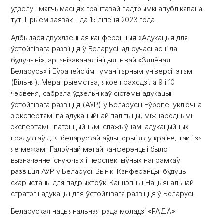
удзелу і магчымасцях грантавай падтрымкі апублікавана
тут
. Прыём заявак – да 15 ліпеня 2023 года.
Адбылася двухдзённая
канферэнцыя
«Адукацыя для
ўстойлівага развіцця ў Беларусі: ад сучаснасці да
будучыні», арганізаваная ініцыятывай «Зялёная
Беларусь» і Еўрапейскім гуманітарным універсітэтам
(Вільня). Мерапрыемства, якое праходзіла 9 і 10
чэрвеня, сабрала ўдзельнікаў сістэмы адукацыі
ўстойлівага развіцця (АУР) у Беларусі і Еўропе, уключна
з экспертамі па адукацыйнай палітыцы, міжнароднымі
экспертамі і патэнцыйнымі спажыўцамі адукацыйных
прадуктаў для беларускай аўдыторыі як у краіне, так і за
яе межамі. Галоўнай мэтай канферэнцыі было
вызначэнне існуючых і перспектыўных напрамкаў
развіцця АУР у Беларусі. Вынікі Канферэнцыі будуць
скарыстаны для падрыхтоўкі Канцэпцыі Нацыянальнай
стратэгіі адукацыі для ўстойлівага развіцця ў Беларусі.
Беларуская нацыянальная рада моладзі «РАДА»