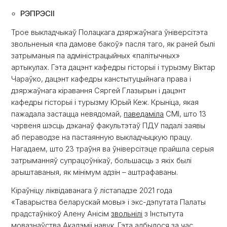
РЭПРЭСІІ
Трое выкладчыкаў Полацкага дзяржаўнага ўніверсітэта
звольненыя «па дамове бакоў» пасля таго, як раней былі
затрыманыя па адміністрацыйных «палітычных»
артыкулах. Гэта дацэнт кафедры гісторыі і турызму Віктар
Чараўко, дацэнт кафедры канстытуцыйнага права і
дзяржаўнага кіравання Сяргей Глазырын і дацэнт
кафедры гісторыі і турызму Юрый Кеж. Крыніца, якая
пажадала застацца невядомай,
паведаміла
СМІ, што 13
чэрвеня шэсць дэканаў факультэтаў ПДУ падалі заявы
аб пераводзе на пастаянную выкладчыцкую працу.
Нагадаем, што 23 траўня ва ўніверсітэце прайшла серыя
затрыманняў супрацоўнікаў, большасць з якіх былі
арыштаваныя, як мінімум адзін – аштрафаваны.
Кіраўніцу ліквідаванага ў лістападзе 2021 года
«Таварыства беларускай мовы» і экс-дэпутата Палаты
прадстаўнікоў Алену Анісім
звольнілі
з Інстытута
мовазнаўства Акадэміі навук. Гэта адбылося за час,