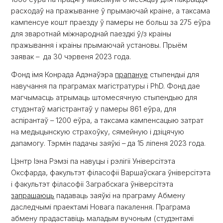
расходаў на пражыванне ў прымаючай краіне, а таксама
кампенсуе кошт праезду ў памеры не больш за 275 еўра
для зваротнай міжнароднай паездкі ў/з краіны
пражывання і краіны прымаючай установы. Прыём
заявак – да 30 чэрвеня 2023 года.
Фонд імя Конрада Адэнаўэра
прапануе
стыпендыі для
навучання па праграмах магістратуры і PhD. Фонд дае
магчымасць атрымаць штомесячную стыпендыю для
студэнтаў магістрантаў у памеры 861 еўра, для
аспірантаў – 1200 еўра, а таксама кампенсацыю затрат
на медыцынскую страхоўку, сямейную і дзіцячую
дапамогу. Тэрмін падачы заяўкі – да 15 ліпеня 2023 года.
Цэнтр Іэна Рэмзі па навуцы і рэлігіі Універсітэта
Оксфарда, факультэт філасофіі Варшаўскага ўніверсітэта
і факультэт філасофіі Заграбскага ўніверсітэта
запрашаюць
падаваць заяўкі на праграму Абмену
даследчымі праектамі Новага пакалення. Праграма
абмену прадаставіць маладым вучоным (студэнтамі