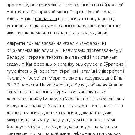
пратэстаў, але і замежнікі, не звязаныя з нашай краінай.
Настаўніца беларускай мовы Скарынаўскай гімназіі
Алена Базюк
распавяла
пра прычыны папулярнасці
ўстановы і дала рэкамендацыі беларускім эмігрантам,
якія шукаюць месца навучання для сваіх дзяцей.
Адкрыты прыём заявак на ўдзел у канферэнцыі
«Дэкаланізацыя адукацыі і навуковых даследаванняў у
Беларусі і Украіне: тэарэтычныя выклікі і практычныя
задачы«. Канферэнцыю арганізуюць сумесна Еўрапейскі
гуманітарны ўніверсітэт, Украінскі каталіцкі ўніверсітэт і
Карлаў універсітэт. Мерапрыемства адбудзецца ў Вільні
28-30 верасня. На канферэнцыі будуць абмяркоўвацца
такія пытанні, як вынікі і ўрокі посткаланіяльных
даследаванняў у Беларусі і Украіне, вопыт дэкаланізацыі
ў адукацыі і навуцы Украіны, а таксама тэмы звязаныя з
дэкамунізацыяй, дэсаветызацыяй, дэкаланізацыяй,
міжрэгіянальным супрацоўніцтвам і перспектывамі
беларускіх і ўкраінскіх даследаванняў у глабальным
кантэксце. Больш падрабязная інфармацыя па умовах