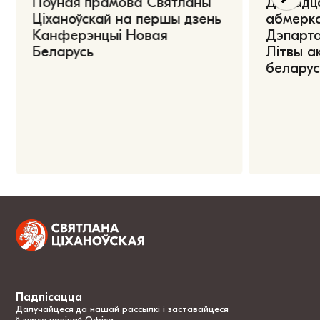
Поўная прамова Святланы
Дарадца
Ціханоўскай на першы дзень
абмерка
Канферэнцыі Новая
Дэпарта
Беларусь
Літвы а
беларус
Падпісацца
Далучайцеся да нашай рассылкі і заставайцеся
ў курсе навінаў Офіса