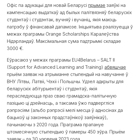
Офіс па адукацыі для новай Беларусі
прымае
заяўкі на
кампенсацыю выдаткаў ад былых палітвязняў беларускіх
студэнтаў і студэнтак, вучняў і вучаніц, якія маюць
патрэбу ў фінансавай дапамозе. Ініцыятыва рэалізуецца ў
межах праграмы Orange Scholarships Каралеўства
Нідэрландаў. Максімальная сума падтрымкі складае
3000 €.
Еўрасаюз у межах праграмы EU4Belarus – SALT II
(Support for Advanced Learning and Training)
абвяшчае
прыём заявак на атрыманне стыпендый на навучанне ў
ВНУ Літвы, Латвіі, Чэхіі і Польшчы. Удзел адкрыты для
беларускіх абітурыентаў і студэнтаў, якія
пераследуюцца праз сваю грамадска-палітычную
пазіцыю ці дзейнасць, а таксама ўжо падвергліся
рэпрэсіям (альбо рэпрэсіі мелі месца ў адносінах да
бацькоў ці законных прадстаўнікоў заяўнікаў),
пачынаючы з 2020 года. Праграма прапануе
штомесячную стыпендыю ў памеры 450 эўра. Прыём
заявак – да 30 чэрвеня 2023 года.