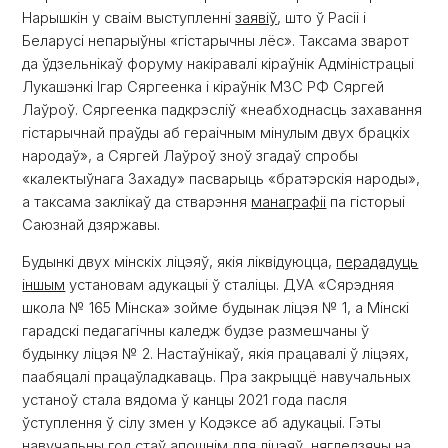
Нарышкін у сваім выступленні
заявіў
, што ў Расіі і
Беларусі непарыўны «гістарычны лёс». Таксама зварот
да ўдзельнікаў форуму накіравалі кіраўнік Адміністрацыі
Лукашэнкі Ігар Сяргеенка і кіраўнік МЗС РФ Сяргей
Лаўроў. Сяргеенка падкрэсліў «неабходнасць захавання
гістарычнай праўды аб гераічным мінулым двух брацкіх
народаў», а Сяргей Лаўроў зноў згадаў спробы
«калектыўнага Захаду» пасварыць «братэрскія народы»,
а таксама заклікаў да стварэння
манаграфіі
па гісторыі
Саюзнай дзяржавы.
Будынкі двух мінскіх ліцэяў, якія ліквідуюцца,
перададуць
іншым
установам адукацыі ў сталіцы. ДУА «Сярэдняя
школа № 165 Мінска» зойме будынак ліцэя № 1, а Мінскі
гарадскі педагагічны каледж будзе размешчаны ў
будынку ліцэя № 2. Настаўнікаў, якія працавалі ў ліцэях,
паабяцалі працаўладкаваць. Пра закрыццё навучальных
устаноў стала вядома ў канцы 2021 года пасля
ўступлення ў сілу змен у Кодэксе аб адукацыі. Гэты
навучальны год стаў апошнім для ліцэяў, нягледзячы на