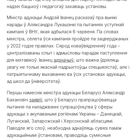
надзеі бацькоў і педагогаў захаваць установы.
Міністр адукацыі Андрэй Іванец расказаў пра вынікі
нарады ў Аляксандра Лукашэнкі па пытаннях уступнай
кампаніі ў ВНУ, якая адбылася 6 чэрвеня. Па словах
міністра, сёлета ўся кампанія пройдзе па зацверджаных
у 2022 годзе правілах. Сярод новаўвядзенняў года –
цэнтралізаваны іспыт і адмысловы парадак паступлення
для мэтавікоў. Іванец
адзначыў
, што важна ўдзяляць
увагу не толькі якаснай падрыхтоўцы спецыялістаў, але і
патрыятычнаму выхаванню ва ўсіх установах адукацыі,
ад школ да ўніверсітэтаў.
Першы намеснік міністра адукацыі Беларусі Аляксандр
Бахановіч
заявіў
, што ў Беларусі прапрацоўваецца
пытанне па наладжванні супрацоўніцтва ў сферы
адукацыі з акупаванымі рэгіёнамі Украіны – Данецкай,
Луганскай, Запарожскай і Херсонскай абласцямі.
Паводле яго слоў, неабходна аднаўляць сувязі паміж
адукацыйнымі ўстановамі, праводзіць сумесныя