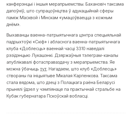
канферэнцыі і іншыя мерапрыемствы. Бахановіч таксама
дапоўніў, што супрацоўніцтва ў адукацыйнай сферы
паміж Масквой і Мінскам «умацоўваецца з кожным
днём».
Выхаванцы ваенна-патрыятычнага цэнтра спецыяльнай
падрыхтоўкі «Скіф» і абласнога ваенна-патрыятычнага
клуба «Доблесць» ваеннай часці 3310 наведалі
рэзідэнцыю Лукашэнкі. Дзяржаўныя тэлеграм-каналы
апублікавалі фотасправаздачу з мерапрыемства. Яе
можна ўбачыць
тут
. Нагадаем, што клуб «Доблесць»
створаны па ініцыятыве Мікалая Карпенкова. Таксама
стала вядома, што дзеці з Полацкага раёна Беларусі
прынялі ўдзел у чэмпіянаце па практычнай стральбе на
Кубак губернатара Пскоўскай вобласці.