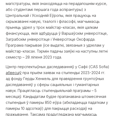
магістратуры, якія знаходзяцца на перадапошнім курсе,
або студэнтамі першага года аспірантуры) з
Цэнтральнай і Усходняй Еўропы, якія працуюць на
скрыжаванні навукі, тэалогіі і філасофіі, магчымасць
прыняць удзел у трох майстар-класах, якія цалкам
фінансуюцца, якія адбудуцца ў Варшаўскім універсітэце,
Заграбскім універсітэце і Універсітэце Оксфарда.
Праграма пакрывае ўсе выдаткі, звязаныя з удзелам у
майстар-класах. Тэрмін падачы заяўкі на наступны летні
семестр – 28 ліпеня 2023 года.
Цэнтр перспектыўных даследаванняў у Сафіі (CAS Sofia)
абвесціў
пра прыём заявак на стыпендыі 2023-2024 гг.
ад фонду Герды Хенкель для правядзення грунтоўных
даследаванняў у сферы сацыяльных і гуманітарных
навук. Працягласць стыпендыяльнай праграмы – 5
месяцаў. Кандыдатам будзе прапанавана штомесячная
стыпендыя ў памеры 850 еўра (абкладаецца падаткам у
памеры 10 адсоткаў) для пакрыцця расходаў на
пражыванне. Таксама прадугледжана магчымасць