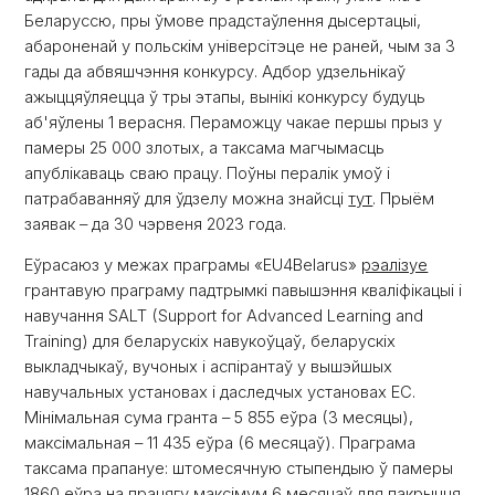
Беларуссю, пры ўмове прадстаўлення дысертацыі,
абароненай у польскім універсітэце не раней, чым за 3
гады да абвяшчэння конкурсу. Адбор удзельнікаў
ажыццяўляецца ў тры этапы, вынікі конкурсу будуць
аб'яўлены 1 верасня. Пераможцу чакае першы прыз у
памеры 25 000 злотых, а таксама магчымасць
апублікаваць сваю працу. Поўны пералік умоў і
патрабаванняў для ўдзелу можна знайсці
тут
. Прыём
заявак – да 30 чэрвеня 2023 года.
Еўрасаюз у межах праграмы «EU4Belarus»
рэалізуе
грантавую праграму падтрымкі павышэння кваліфікацыі і
навучання SALT (Support for Advanced Learning and
Training) для беларускіх навукоўцаў, беларускіх
выкладчыкаў, вучоных і аспірантаў у вышэйшых
навучальных установах і даследчых установах ЕС.
Мінімальная сума гранта – 5 855 еўра (3 месяцы),
максімальная – 11 435 еўра (6 месяцаў). Праграма
таксама прапануе: штомесячную стыпендыю ў памеры
1860 еўра на працягу максімум 6 месяцаў для пакрыцця