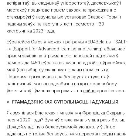
аспірантаў, выкладчыкаў універсітэтаў, даследчыкаў і
мастакоў
працягвае
прыём заявак на праходжанне
стажыроўкі ў навучальных установах Славакіі. Тэрмін
падачы заяўкі на наступны летні семестр – 30
кастрычніка 2023 года.
Еўрапейскі Саюз у межах праграмы «EU4Belarus – SALT-
II» (Support for Advanced learning and training) абвяшчае
прыём заявак на атрыманне фінансавай падтрымкі ў
памеры да 1450 еўра на вывучэнне адной з еўрапейскіх
моў (на выбар суіскальніка) і здачы па ім іспыту.
Праграма прызначана для беларускіх студэнтаў-
палітвязняў. Больш падрабязна па крытэрах адбору
ўдзельнікаў і ўмовах праграмы – на
сайце
арганізатара.
ГРАМАДЗЯНСКАЯ СУПОЛЬНАСЦЬ І АДУКАЦЫЯ
Як змянілася Віленская гімназія імя Францішка Скарыны
пасля 2020 года? Вучняў стала амаль у два разы больш.
Дзяцей у адзіную беларускамоўную школу ў Літве
аддаюць не толькі беларусы, якія пераехалі сюды пасля