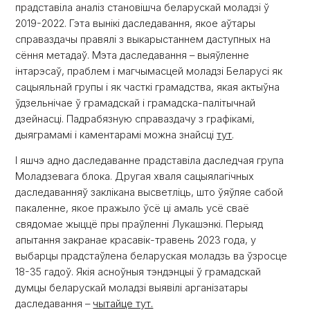
прадставіла аналіз становішча беларускай моладзі ў
2019-2022. Гэта вынікі даследавання, якое аўтары
справаздачы правялі з выкарыстаннем даступных на
сёння метадаў. Мэта даследавання – выяўленне
інтарэсаў, праблем і магчымасцей моладзі Беларусі як
сацыяльнай групы і як часткі грамадства, якая актыўна
ўдзельнічае ў грамадскай і грамадска-палітычнай
дзейнасці. Падрабязную справаздачу з графікамі,
дыяграмамі і каментарамі можна знайсці
тут
.
І яшчэ адно даследаванне прадставіла даследчая група
Моладзевага блока. Другая хваля сацыялагічных
даследаванняў заклікана высветліць, што ўяўляе сабой
пакаленне, якое пражыло ўсё ці амаль усё сваё
свядомае жыццё пры праўленні Лукашэнкі. Перыяд
апытання закранае красавік-травень 2023 года, у
выбарцы прадстаўлена беларуская моладзь ва ўзросце
18-35 гадоў. Якія асноўныя тэндэнцыі ў грамадскай
думцы беларускай моладзі выявілі арганізатары
даследавання –
чытайце тут.