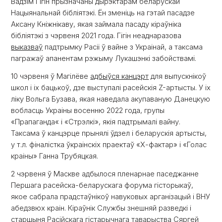
Вадзім Гігін прызначаны дырэктарам беларускай
Нацыянальнай бібліятэкі. Ён зменіць на гэтай пасадзе
Аксану Кніжнікаву, якая займала пасаду кіраўніка
бібліятэкі з чэрвеня 2021 года. Гігін неаднаразова
выказваў
падтрымку Расіі ў вайне з Украінай, а таксама
пагражаў апанентам рэжыму Лукашэнкі забойствамі.
10 чэрвеня ў Магілёве
адбыўся канцэрт
для выпускнікоў
школ і іх бацькоў, дзе выступалі расейскія Z-артысты. У іх
ліку Вольга Бузава, якая наведала акупаваную Данецкую
вобласць Украіны восенню 2022 года, групы
«Прапаганда« і «Стрэлкі», якія падтрымалі вайну.
Таксама ў канцэрце прынялі ўдзел і беларускія артысты,
у т.л. фіналістка ўкраінскіх праектаў «Х-фактар» і «Голас
краіны» Ганна Трубяцкая.
2 чэрвеня ў Маскве адбылося пленарнае паседжанне
Першага расейска-беларускага форума гісторыкаў,
якое сабрала прадстаўнікоў навуковых арганізацый і ВНУ
абедзвюх краін. Кіраўнік Службы знешняй разведкі і
старшыня Расійскага гістарычнага таварыства Сяргей