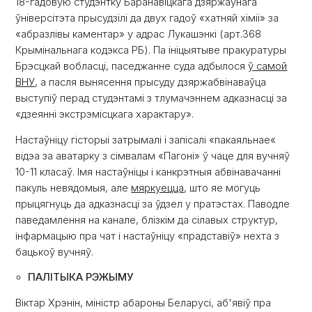
18-гадовую студэнтку Баранавіцкага дзяржаўнага
ўніверсітэта прысудзілі да двух гадоў «хатняй хіміі» за
«абразлівы каментар» у адрас Лукашэнкі (арт.368
Крымінальнага кодэкса РБ). Па ініцыятыве пракуратуры
Брэсцкай вобласці, паседжанне суда адбылося
ў самой
ВНУ
, а пасля вынясення прысуду дзяржабвінаваўца
выступіў перад студэнтамі з тлумачэннем адказнасці за
«дзеянні экстрэмісцкага характару».
Настаўніцу гісторыі затрымалі і запісалі «пакаяльнае«
відэа за аватарку з сімвалам «Пагоні» ў чаце для вучняў
10-11 класаў. Імя настаўніцы і канкрэтныя абвінавачанні
пакуль невядомыя, але
мяркуецца
, што яе могуць
прыцягнуць да адказнасці за ўдзел у пратэстах. Паводле
паведамлення на канале, блізкім да сілавых структур,
інфармацыю пра чат і настаўніцу «прадставіў» нехта з
бацькоў вучняў.
ПАЛIТЫКА РЭЖЫМУ
Віктар Хрэнін, міністр абароны Беларусі, аб'явіў пра