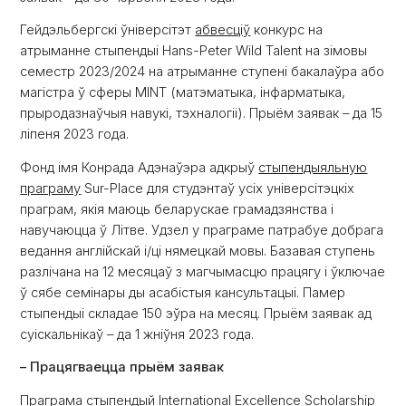
Гейдэльбергскі ўніверсітэт
абвесціў
конкурс на
атрыманне стыпендыі Hans-Peter Wild Talent на зімовы
семестр 2023/2024 на атрыманне ступені бакалаўра або
магістра ў сферы MINT (матэматыка, інфарматыка,
прыродазнаўчыя навукі, тэхналогіі). Прыём заявак – да 15
ліпеня 2023 года.
Фонд імя Конрада Адэнаўэра адкрыў
стыпендыяльную
праграму
Sur-Place для студэнтаў усіх універсітэцкіх
праграм, якія маюць беларускае грамадзянства і
навучаюцца ў Літве. Удзел у праграме патрабуе добрага
ведання англійскай і/ці нямецкай мовы. Базавая ступень
разлічана на 12 месяцаў з магчымасцю працягу і ўключае
ў сябе семінары ды асабістыя кансультацыі. Памер
стыпендыі складае 150 эўра на месяц. Прыём заявак ад
суіскальнікаў – да 1 жніўня 2023 года.
– Працягваецца прыём заявак
Праграма стыпендый International Excellence Scholarship