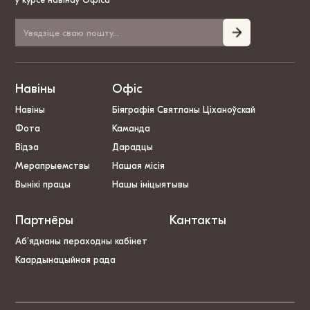
Навіны
Офіс
Навіны
Біяграфія Святланы Ціханоўскай
Фота
Каманда
Відэа
Дарадцы
Мерапрыемствы
Нашая місія
Вынікі працы
Нашы ініцыятывы
Партнёры
Кантакты
Аб’яднаны пераходны кабінет
Каардынацыйная рада