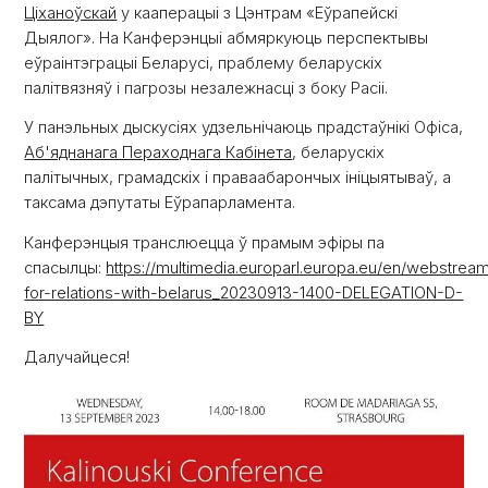
Ціханоўскай
у кааперацыі з Цэнтрам «Еўрапейскі
Дыялог». На Канферэнцыі абмяркуюць перспектывы
еўраінтэграцыі Беларусі, праблему беларускіх
палітвязняў і пагрозы незалежнасці з боку Расіі.
У панэльных дыскусіях удзельнічаюць прадстаўнікі Офіса,
Аб'яднанага Пераходнага Кабінета
, беларускіх
палітычных, грамадскіх і праваабарончых ініцыятываў, а
таксама дэпутаты Еўрапарламента.
Канферэнцыя транслюецца ў прамым эфіры па
спасылцы:
https://multimedia.europarl.europa.eu/en/webstrea
for-relations-with-belarus_20230913-1400-DELEGATION-D-
BY
Далучайцеся!