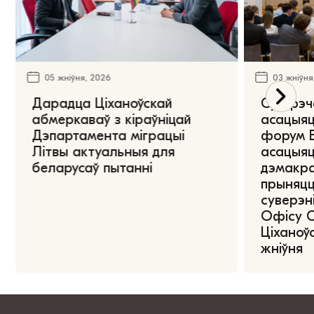
05 жніўня, 2026
03 жніўня
Дарадца Ціханоўскай
Сустрэч
абмеркаваў з кіраўніцай
асацыяц
Дэпартамента міграцыі
форум Е
Літвы актуальныя для
асацыяц
беларусаў пытанні
дэмакра
прыняцц
суверэні
Офісу 
Ціханоўс
жніўня