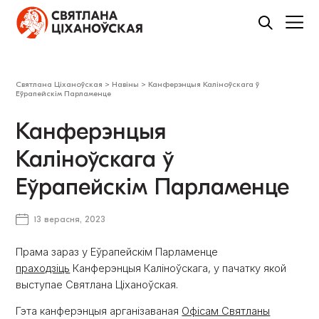
Святлана Ціханоўская
>
Навіны
>
Канферэнцыя Каліноўскага ў
Еўрапейскім Парламенце
Канферэнцыя
Каліноўскага ў
Еўрапейскім Парламенце
13 верасня, 2023
Прама зараз у Еўрапейскім Парламенце
праходзіць
Канферэнцыя Каліноўскага, у пачатку якой
выступае Святлана Ціханоўская.
Гэта канферэнцыя арганізаваная
Офісам Святланы