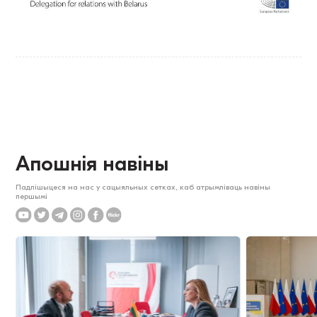
Апошнія навіны
Падпішыцеся на нас у сацыяльных сетках, каб атрымліваць навіны
першымі