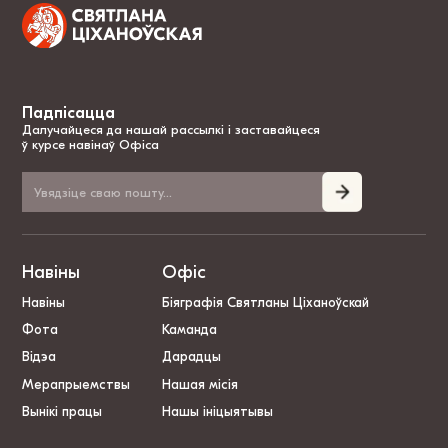
Падпісацца
Далучайцеся да нашай рассылкі і заставайцеся
ў курсе навінаў Офіса
Навіны
Офіс
Навіны
Біяграфія Святланы Ціханоўскай
Фота
Каманда
Відэа
Дарадцы
Мерапрыемствы
Нашая місія
Вынікі працы
Нашы ініцыятывы