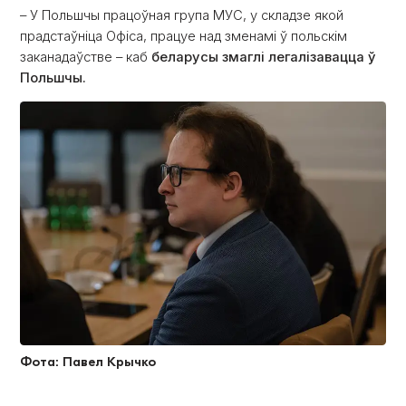
– У Польшчы працоўная група МУС, у складзе якой
прадстаўніца Офіса, працуе над зменамі ў польскім
заканадаўстве – каб
беларусы змаглі легалізавацца ў
Польшчы.
Фота: Павел Крычко