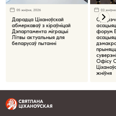
05 жніўня, 2026
03 жніўня
Дарадца Ціханоўскай
Сустрэч
абмеркаваў з кіраўніцай
асацыяц
Дэпартамента міграцыі
форум Е
Літвы актуальныя для
асацыяц
беларусаў пытанні
дэмакра
прыняцц
суверэні
Офісу 
Ціханоўс
жніўня