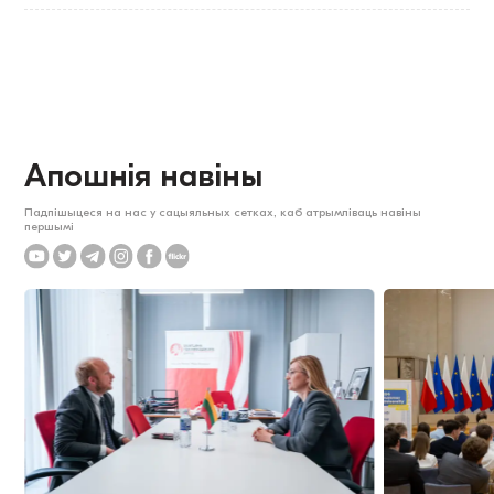
Апошнія навіны
Падпішыцеся на нас у сацыяльных сетках, каб атрымліваць навіны
першымі