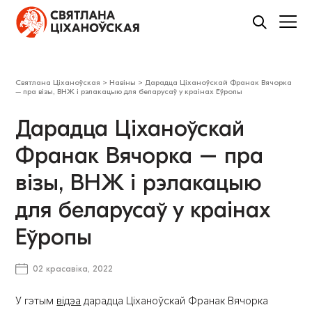
Святлана Ціханоўская
>
Навіны
>
Дарадца Ціханоўскай Франак Вячорка
– пра візы, ВНЖ і рэлакацыю для беларусаў у краінах Еўропы
Дарадца Ціханоўскай
Франак Вячорка – пра
візы, ВНЖ і рэлакацыю
для беларусаў у краінах
Еўропы
02 красавіка, 2022
У гэтым
відэа
дарадца Ціханоўскай Франак Вячорка