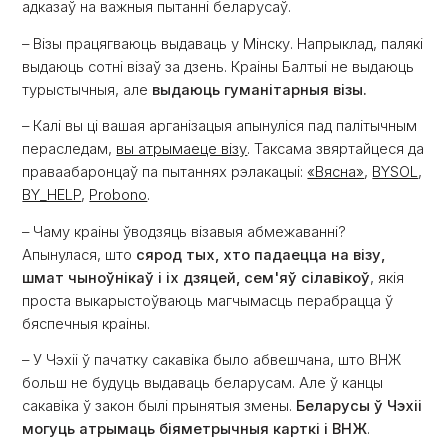
адказаў на важныя пытанні беларусаў.
– Візы працягваюць выдаваць у Мінску. Напрыклад, палякі
выдаюць сотні візаў за дзень. Краіны Балтыі не выдаюць
турыстычныя, але
выдаюць гуманітарныя візы.
– Калі вы ці вашая арганізацыя апынуліся пад палітычным
пераследам,
вы атрымаеце візу
. Таксама звяртайцеся да
праваабаронцаў па пытаннях рэлакацыі:
«Вясна»
,
BYSOL
,
BY_HELP
,
Probono
.
– Чаму краіны ўводзяць візавыя абмежаванні?
Апынулася, што
сярод тых, хто падаецца на візу,
шмат чыноўнікаў і іх дзяцей, сем'яў сілавікоў
, якія
проста выкарыстоўваюць магчымасць перабрацца ў
бяспечныя краіны.
– У Чэхіі ў пачатку сакавіка было абвешчана, што ВНЖ
больш не будуць выдаваць беларусам. Але ў канцы
сакавіка ў закон былі прынятыя змены.
Беларусы ў Чэхіі
могуць атрымаць біяметрычныя карткі і ВНЖ
.