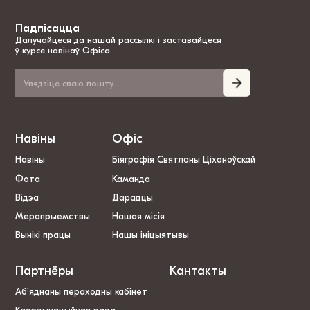
Падпісацца
Далучайцеся да нашай рассылкі і заставайцеся
ў курсе навінаў Офіса
Навіны
Офіс
Навіны
Біяграфія Святланы Ціханоўскай
Фота
Каманда
Відэа
Дарадцы
Мерапрыемствы
Нашая місія
Вынікі працы
Нашы ініцыятывы
Партнёры
Кантакты
Аб’яднаны пераходны кабінет