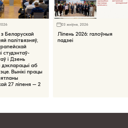
 2026
03 жніўня, 2026
 з Беларускай
Ліпень 2026: галоўныя
яй палітвязняў,
падзеі
ўрапейскай
і студэнтаў-
аў і Дзень
 дэкларацыі аб
эце. Вынікі працы
вятланы
ай 27 ліпеня – 2