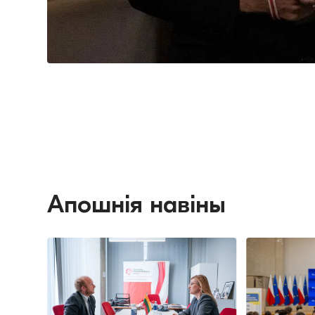
Апошнія навіны