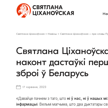
На
Святлана Ціханоўская
>
Навіны
>
Святлана Ціханоўская – пра словы Пу
Святлана Ціханоўск
наконт дастаўкі пер
зброі ў Беларусь
17 чэрвеня, 2023
«Давайце пачнем з таго, што
ні ў нас, ні ў нашых
інфармацыі
. Вельмі магчыма, што два дыктатары с