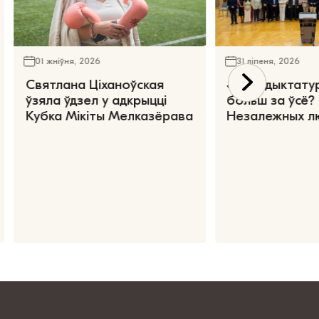
01 жніўня, 2026
31 ліпеня, 2026
Святлана Ціханоўская
«Чаго дыктату
ўзяла ўдзел у адкрыцці
больш за ўсё?
Кубка Мікіты Мелказёрава
Незалежных л