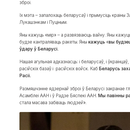
зброі.
Іх мэта – запалохаць беларусаў i прымусіць краіны 
Лукашэнкам і Пуціным.
Яны кажуць «мір» – а развязваюць вайну. Яны кажуць
будзе кантраляваць ракеты. Яны
кажуць
«
вы будзе
ўдару ў Беларусі.
Нашая агульная адказнасць: і беларусаў, і ўкраінцаў,
расійскіх базаў і расійскіх войск. Каб
Беларусь заха
Расіі.
Размяшчэнне ядзернай зброі ў Беларусі закранае гл
Асамблеі ААН і ў Радзе Бяспекі ААН.
Мы павінны ра
стала масава забіваць людзей».