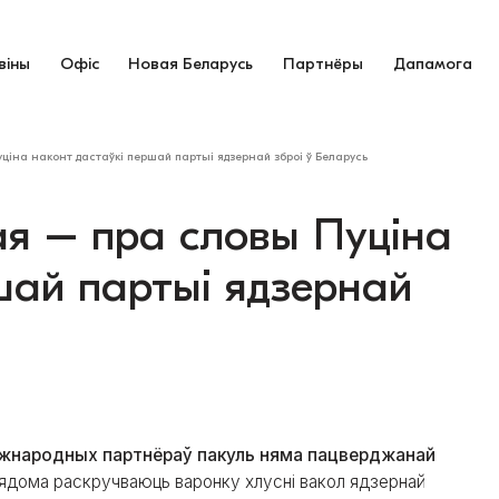
віны
Офіс
Новая Беларусь
Партнёры
Дапамога
ціна наконт дастаўкі першай партыі ядзернай зброі ў Беларусь
ая – пра словы Пуціна
шай партыі ядзернай
 міжнародных партнёраў пакуль няма пацверджанай
вядома раскручваюць варонку хлусні вакол ядзернай