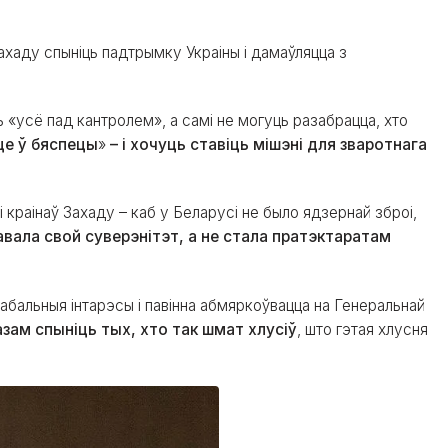
Захаду спыніць падтрымку Украіны і дамаўляцца з
 «усё пад кантролем», а самі не могуць разабрацца, хто
це ў бяспецы
»
– і хочуць ставіць мішэні для зваротнага
 і краінаў Захаду – каб у Беларусі не было ядзернай зброі,
вала свой суверэнітэт, а не стала пратэктаратам
абальныя інтарэсы і павінна абмяркоўвацца на Генеральнай
зам спыніць тых, хто так шмат хлусіў
, што гэтая хлусня