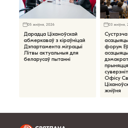
05 жніўня, 2026
03 жніўня,
Дарадца Ціханоўскай
Сустрэча
абмеркаваў з кіраўніцай
асацыяцы
Дэпартамента міграцыі
форум Е
Літвы актуальныя для
асацыяцы
беларусаў пытанні
дэмакрат
прыняцця
суверэніт
Офісу С
Ціханоўск
жніўня