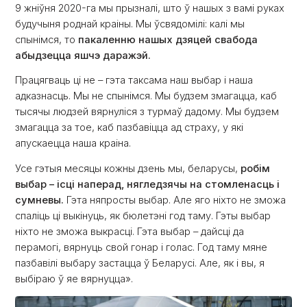
9 жніўня 2020-га мы прызналі, што ў нашых з вамі руках
будучыня роднай краіны. Мы ўсвядомілі: калі мы
спынімся, то
пакаленню нашых дзяцей свабода
абыдзецца яшчэ даражэй.
Працягваць ці не – гэта таксама наш выбар і наша
адказнасць. Мы не спынімся. Мы будзем змагацца, каб
тысячы людзей вярнуліся з турмаў дадому. Мы будзем
змагацца за тое, каб пазбавіцца ад страху, у які
апускаецца наша краіна.
Усе гэтыя месяцы кожны дзень мы, беларусы,
робім
выбар – ісці наперад, нягледзячы на стомленасць і
сумневы.
Гэта няпросты выбар. Але яго ніхто не зможа
спаліць ці выкінуць, як бюлетэні год таму. Гэты выбар
ніхто не зможа выкрасці. Гэта выбар – дайсці да
перамогі, вярнуць свой гонар і голас. Год таму мяне
пазбавілі выбару застацца ў Беларусі. Але, як і вы, я
выбіраю ў яе вярнуцца».