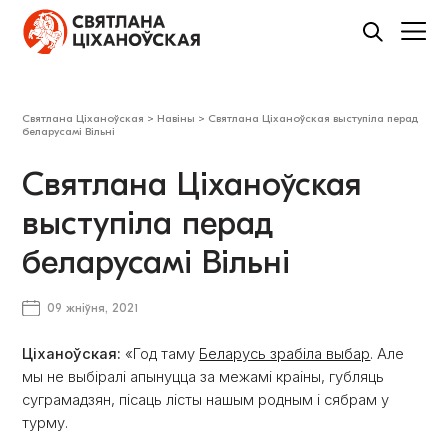
Святлана Ціханоўская
>
Навіны
>
Святлана Ціханоўская выступіла перад
беларусамі Вільні
Святлана Ціханоўская
выступіла перад
беларусамі Вільні
09 жніўня, 2021
Ціханоўская:
«Год таму
Беларусь зрабіла выбар
. Але
мы не выбіралі апынуцца за межамі краіны, губляць
суграмадзян, пісаць лісты нашым родным і сябрам у
турму.