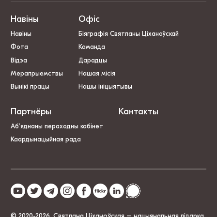
Навіны
Офіс
Навіны
Біяграфія Святланы Ціханоўскай
Фота
Каманда
Відэа
Дарадцы
Мерапрыемствы
Нашая місія
Вынікі працы
Нашы ініцыятывы
Партнёры
Кантакты
Аб’яднаны пераходны кабінет
Каардынацыйная рада
© 2020-2026, Святлана Ціханоўская – нацыянальная лідарка