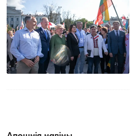
Апошнія навіны