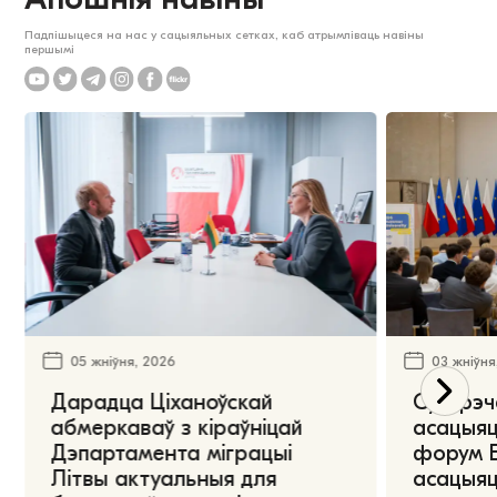
Падпішыцеся на нас у сацыяльных сетках, каб атрымліваць навіны
першымі
05 жніўня, 2026
03 жніўня
Дарадца Ціханоўскай
Сустрэч
абмеркаваў з кіраўніцай
асацыяц
Дэпартамента міграцыі
форум Е
Літвы актуальныя для
асацыяц