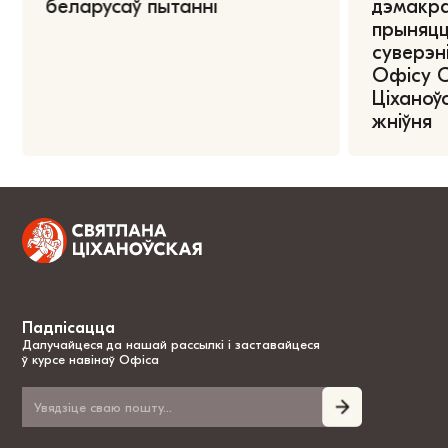
беларусаў пытанні
дэмакра
прыняцц
суверэні
Офісу 
Ціханоўс
жніўня
Падпісацца
Далучайцеся да нашай рассылкі і заставайцеся
ў курсе навінаў Офіса