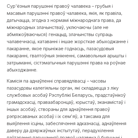
Сур'ёзныя парушэнні правоў чалавека – грубыя і
масавыя парушэнні правоў чалавека, якія, як правіла,
датычацца, згодна з нормамі міжнароднага права, да
міжнародных злачынстваў, уключаючы (але не
абмяжоўваючыся) генацыд, злачынствы супраць
чалавечнасці, катаванні і іншае жорсткае абыходжанне і
пакаранне, якое прыніжае годнасць, пазасудовыя
пакаранні, гвалтоўныя знікненні, самавольныя арышты і
затрыманні, сістэматычныя парушэнні права на роўнае
абыходжанне.
Камісія па аднаўленні справядлівасці – часовы
пазасудовы калегіяльны орган, які складаецца з ліку
службовых асобаў Рэспублікі Беларусь, прадстаўнікоў
грамадскасці, праваабаронцаў, юрыстаў, эканамістаў і
іншых асобаў, створаны для аднаўлення правоў
рэпрэсаваных асобаў і іх сем'яў, а таксама для
выяўлення ісціны, забеспячэння адказнасці, аднаўлення
даверу да дзяржаўных інстытутаў, перадухілення
паўтарэння парушэнняў правоў чалавека ў будучыні і