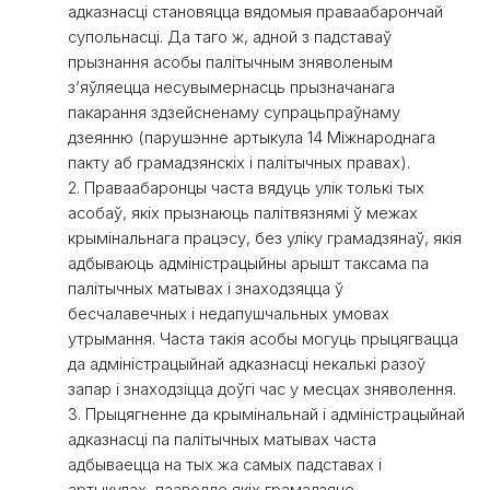
адказнасці становяцца вядомыя праваабарончай
супольнасці. Да таго ж, адной з падставаў
прызнання асобы палітычным зняволеным
зʼяўляецца несувымернасць прызначанага
пакарання здзейсненаму супрацьпраўнаму
дзеянню (парушэнне артыкула 14 Міжнароднага
пакту аб грамадзянскіх і палітычных правах).
2. Праваабаронцы часта вядуць улік толькі тых
асобаў, якіх прызнаюць палітвязнямі ў межах
крымінальнага працэсу, без уліку грамадзянаў, якія
адбываюць адміністрацыйны арышт таксама па
палітычных матывах і знаходзяцца ў
бесчалавечных і недапушчальных умовах
утрымання. Часта такія асобы могуць прыцягвацца
да адміністрацыйнай адказнасці некалькі разоў
запар і знаходзіцца доўгі час у месцах зняволення.
3. Прыцягненне да крымінальнай і адміністрацыйнай
адказнасці па палітычных матывах часта
адбываецца на тых жа самых падставах і
артыкулах, пааводле якіх грамадзяне