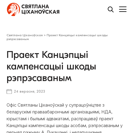
Святлана Ціханоўская
>
Праект Канцэпцыі кампенсацыі шкоды
рэпрэсаваным
Праект Канцэпцыі
кампенсацыі шкоды
рэпрэсаваным
24 верасня, 2023
Офіс Святланы Ціханоўскай у супрацоўніцтве з
беларускімі праваабарончымі арганізацыямі, НДА,
юрыстамі і былымі адвакатамі, распрацаваў праект
Канцэпцыі кампенсацыі шкоды асобам, рэпрэсаваным у
перыяд рэжыму А. Лукашэнкі, і недапушчэння