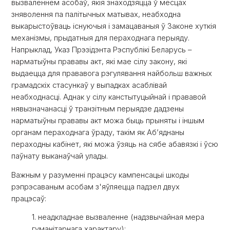
вызваленнем асобаў, якія знаходзяцца ў месцах
зняволення па палітычных матывах, неабходна
выкарыстоўваць існуючыя і замацаваныя ў Законе хуткія
механізмы, прыдатныя для пераходнага перыяду.
Напрыклад, Указ Прэзідэнта Рэспублікі Беларусь –
нарматыўны прававы акт, які мае сілу закону, які
выдаецца для прававога рэгулявання найбольш важных
грамадскіх стасункаў у выпадках асаблівай
неабходнасці. Аднак у сілу канстытуцыйнай і прававой
нявызначанасці ў транзітным перыядзе дадзены
нарматыўны прававы акт можа быць прыняты і іншым
органам пераходнага ўраду, такім як Абʼяднаны
пераходны кабінет, які можа ўзяць на сябе абавязкі і ўсю
паўнату выканаўчай улады.
Важным у разуменні працэсу кампенсацыі шкоды
рэпрэсаваным асобам з'яўляецца падзел двух
працэсаў:
1. неадкладнае вызваленне (надзвычайная мера
гуманітарнага характару);