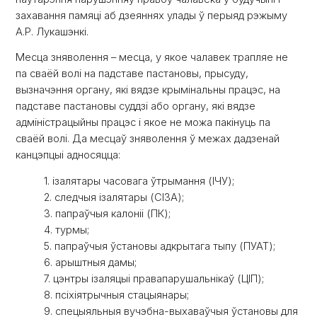
захавання памяці аб дзеяннях улады ў перыяд рэжыму
А.Р. Лукашэнкі.
Месца зняволення – месца, у якое чалавек трапляе не
па сваёй волі на падставе пастановы, прысуду,
вызначэння органу, які вядзе крымінальны працэс, на
падставе пастановы суддзі або органу, які вядзе
адміністрацыйны працэс і якое не можа пакінуць па
сваёй волі. Да месцаў зняволення ў межах дадзенай
канцэпцыі адносяцца:
1. ізалятары часовага ўтрымання (ІЧУ);
2. следчыя ізалятары (СІЗА);
3. папраўчыя калоніі (ПК);
4. турмы;
5. папраўчыя ўстановы адкрытага тыпу (ПУАТ);
6. арыштныя дамы;
7. цэнтры ізаляцыі правапарушальнікаў (ЦІП);
8. псіхіятрычныя стацыянары;
9. спецыяльныя вучэбна-выхаваўчыя ўстановы для