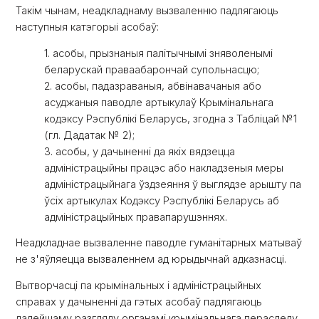
Такім чынам, неадкладнаму вызваленню падлягаюць
наступныя катэгорыі асобаў:
1. асобы, прызнаныя палітычнымі зняволенымі
беларускай праваабарончай супольнасцю;
2. асобы, падазраваныя, абвінавачаныя або
асуджаныя паводле артыкулаў Крымінальнага
кодэксу Рэспублікі Беларусь, згодна з Табліцай №1
(гл. Дадатак № 2);
3. асобы, у дачыненні да якіх вядзецца
адміністрацыйны працэс або накладзеныя меры
адміністрацыйнага ўздзеяння ў выглядзе арышту па
ўсіх артыкулах Кодэксу Рэспублікі Беларусь аб
адміністрацыйных правапарушэннях.
Неадкладнае вызваленне паводле гуманітарных матываў
не з'яўляецца вызваленнем ад юрыдычнай адказнасці.
Вытворчасці па крымінальных і адміністрацыйных
справах у дачыненні да гэтых асобаў падлягаюць
далейшаму разгляду органамі крымінальнага пераследу,