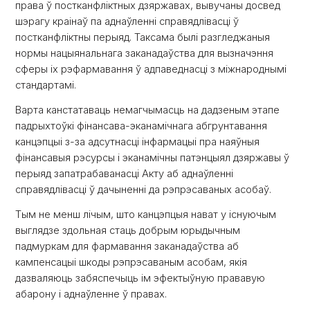
права ў постканфліктных дзяржавах, вывучаны досвед
шэрагу краінаў па аднаўленні справядлівасці ў
постканфліктны перыяд. Таксама былі разгледжаныя
нормы нацыянальнага заканадаўства для вызначэння
сферы іх рэфармавання ў адпаведнасці з міжнароднымі
стандартамі.
Варта канстатаваць немагчымасць на дадзеным этапе
падрыхтоўкі фінансава-эканамічнага абгрунтавання
канцэпцыі з-за адсутнасці інфармацыі пра наяўныя
фінансавыя рэсурсы і эканамічны патэнцыял дзяржавы ў
перыяд запатрабаванасці Акту аб аднаўленні
справядлівасці ў дачыненні да рэпрэсаваных асобаў.
Тым не менш лічым, што канцэпцыя нават у існуючым
выглядзе здольная стаць добрым юрыдычным
падмуркам для фармавання заканадаўства аб
кампенсацыі шкоды рэпрэсаваным асобам, якія
дазваляюць забяспечыць ім эфектыўную прававую
абарону і аднаўленне ў правах.