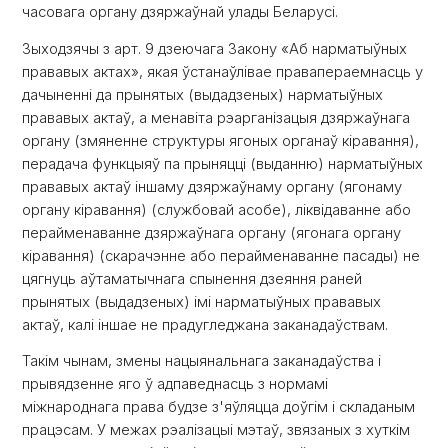
часовага органу дзяржаўнай улады Беларусі.
Зыходзячы з арт. 9 дзеючага Закону «Аб нарматыўных
прававых актах», якая ўстанаўлівае правапераемнасць у
дачыненні да прынятых (выдадзеных) нарматыўных
прававых актаў, а менавіта рэарганізацыя дзяржаўнага
органу (змяненне структуры ягоных органаў кіравання),
перадача функцыяў па прыняцці (выданню) нарматыўных
прававых актаў іншаму дзяржаўнаму органу (ягонаму
органу кіравання) (службовай асобе), ліквідаванне або
перайменаванне дзяржаўнага органу (ягонага органу
кіравання) (скарачэнне або перайменаванне пасады) не
цягнуць аўтаматычнага спынення дзеяння раней
прынятых (выдадзеных) імі нарматыўных прававых
актаў, калі іншае не прадугледжана заканадаўствам.
Такім чынам, змены нацыянальнага заканадаўства і
прывядзенне яго ў адпаведнасць з нормамі
міжнароднага права будзе з'яўляцца доўгім і складаным
працэсам. У межах рэалізацыі мэтаў, звязаных з хуткім