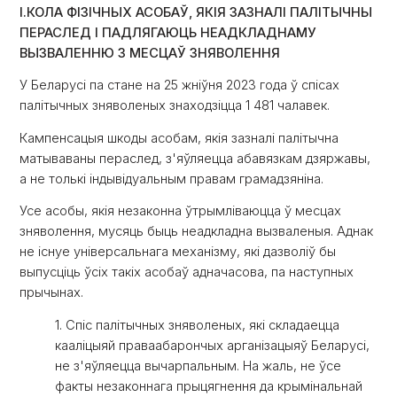
I.КОЛА ФІЗІЧНЫХ АСОБАЎ, ЯКІЯ ЗАЗНАЛІ ПАЛІТЫЧНЫ
ПЕРАСЛЕД І ПАДЛЯГАЮЦЬ НЕАДКЛАДНАМУ
ВЫЗВАЛЕННЮ З МЕСЦАЎ ЗНЯВОЛЕННЯ
У Беларусі па стане на 25 жніўня 2023 года ў спісах
палітычных зняволеных знаходзіцца 1 481 чалавек.
Кампенсацыя шкоды асобам, якія зазналі палітычна
матываваны пераслед, з'яўляецца абавязкам дзяржавы,
а не толькі індывідуальным правам грамадзяніна.
Усе асобы, якія незаконна ўтрымліваюцца ў месцах
зняволення, мусяць быць неадкладна вызваленыя. Аднак
не існуе універсальнага механізму, які дазволіў бы
выпусціць ўсіх такіх асобаў адначасова, па наступных
прычынах.
1. Спіс палітычных зняволеных, які складаецца
кааліцыяй праваабарончых арганізацыяў Беларусі,
не з'яўляецца вычарпальным. На жаль, не ўсе
факты незаконнага прыцягнення да крымінальнай