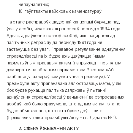
непаўналетніх;
10. гаўптвахты вайсковых камендатураў.
На этапе распрацоўкі дадзенай канцэпцыі бяруцца пад
ўвагу асобы, якія зазналі рэпрэсіі ў перыяд з 1994 года.
Аднак, аднаўленне правоў асобаў, якія пацярпелі ад
палітычных рэпрэсіяў да перыяду 1991 года не
застануцца без увагі, і прававое рэгуляванне аднаўлення
справядлівасці па іх будзе ажыццяўляцца іншым
нарматыўным прававым актам (напрыклад – прынятым
дэмакратычна абраным парламентам Законам «Аб
рэабілітацыі ахвяраў камуністычнага рэжыму»). У
прэамбуле акту прапанавана адлюстраваць мэты, у які
бок будзе рухацца палітыка дзяржавы ў пытанні
аднаўлення справядлівасці ў дачыненні да рэпрэсаваных
асобаў, каб было зразумела, што адным актам гэта не
будзе абмежавана, што гэта будзе доўгі шлях
(Прыкладны тэкст прэамбулы Акту – гл. Дадатак №1).
2. СФЕРА ЎЖЫВАННЯ АКТУ