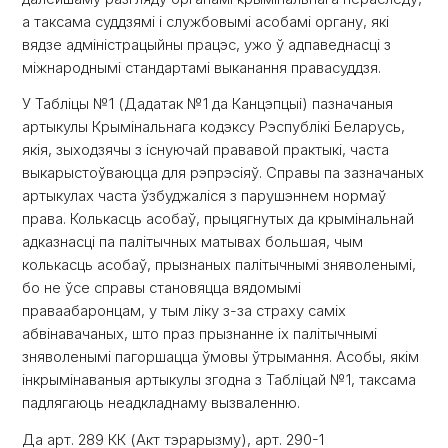
а таксама суддзямі і службовымі асобамі органу, які
вядзе адміністрацыйны працэс, ужо ў адпаведнасці з
міжнароднымі стандартамі выканання правасуддзя.
У Табліцы №1 (Дадатак №1 да Канцэпцыі) пазначаныя
артыкулы Крымінальнага кодэксу Рэспублікі Беларусь,
якія, зыходзячы з існуючай прававой практыкі, часта
выкарыстоўваюцца для рэпрэсіяў. Справы па зазначаных
артыкулах часта ўзбуджаліся з парушэннем нормаў
права. Колькасць асобаў, прыцягнутых да крымінальнай
адказнасці па палітычных матывах большая, чым
колькасць асобаў, прызнаных палітычнымі зняволенымі,
бо не ўсе справы становяцца вядомымі
праваабаронцам, у тым ліку з-за страху саміх
абвінавачаных, што праз прызнанне іх палітычнымі
зняволенымі пагоршацца ўмовы ўтрымання. Асобы, якім
інкрымінаваныя артыкулы згодна з Табліцай №1, таксама
падлягаюць неадкладнаму вызваленню.
Да арт. 289 КК (Акт тэрарызму), арт. 290-1