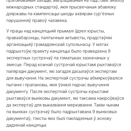
прапанаваныя захады, выпрацаваныя на падставе аналізу
міжнародных стандартаў, якія прысвечаныя абавязку
дзяржавы па кампенсацыі шкоды ахвярам сурʼёзных
парушэнняў правоў чалавека.
У працы над канцэпцыяй прымалі ўдзел юрысты,
праваабаронцы, палітычныя актывісты, прадстаўнікі
арганізацыяў грамадзянскай супольнасці. У мэтах
падрыхтоўкі праекту канцэпцыі было праведзена 9
экспертных сустрэчаў па тэматыках зазначаных у
змесце. Перад кожнай сустрэчай юрыстамі рыхтаваўся
папярэдні дакумент, які загадзя дасылаўся экспертам
для вывучэння. На экспертнай сустрэчы абмяркоўваліся
пытанні і прапановы, якія ўзніклі падчас вывучэння
дакументу. Пасля экспертнай сустрэчы юрыстамі
рыхтаваўся выніковы дакумент, які таксама накіроўваўся
да экспертаў для выказвання меркавання. Такім чынам
па выніках сустрэчаў было падрыхтавана 9 выніковых
дакументаў, тэксты якіх былі пакладзеныя ў аснову
дадзенай канцэпцыі.