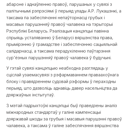
абароне і аднаўленню правоў, парушаных у сувязі з
палітычнымі рэпрэсіямі ў перыяд улады А.Р. Лукашэнкі, а
таксама па забеспячэнні непаўторнасці грубых і
масавых парушэнняў правоў чалавека на тэрыторыі
Рэспублікі Беларусь. Рэалізацыя канцэпцыі павінна
спрыяць усталяванню ў Беларусі вяршэнства права,
прымірэнню ў грамадстве і забеспячэнню сацыяльнай
салідарнасці, а таксама перадухіленню паўтарэння
сур'ёзных парушэнняў правоў чалавека ў будучыні.
У гэтай сувязі канцэпцыю неабходна разглядаць у
сціслай узаемасувязі з рэфармаваннем праваахоўнага
блоку і правядзеннем судовай рэформы ў пераходны
перыяд, што дазволіць аднавіць давер насельніцтва да
дзяржаўных інстытутаў.
З мэтай падрыхтоўкі канцэпцыі быў праведзены аналіз
міжнародных стандартаў у галіне кампенсацыі
дзяржавай шкоды за грубыя і масавыя парушэнні правоў
чалавека, а таксама ў галіне забеспячэння вяршэнства