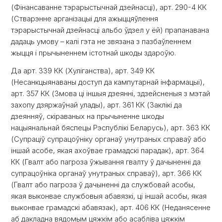
(Фінансаванне тэрарыстычнай дзейнасці), арт. 290-4 КК
(Стварэнне арганізацыі для ажыццяўлення
тэрарыстычнай дзейнасці альбо ўдзел у ёй) прапанавана
дадаць умову – калі гэта не звязана з пазбаўленнем
жыцця і прычыненнем істотнай шкоды здароўю.
Да арт. 339 КК (Хуліганства), арт. 349 КК
(Несанкцыянаваны доступ да кампутарнай інфармацыі),
арт. 357 КК (Змова ці іншыя дзеянні, здзейсненыя з мэтай
захопу дзяржаўнай улады), арт. 361 КК (Заклікі да
дзеянняў, скіраваных на прычыненне шкоды
нацыянальнай бяспецы Рэспублікі Беларусь), арт. 363 КК
(Супраціў супрацоўніку органаў унутраных справаў або
іншай асобе, якая ахоўвае грамадскі парадак), арт. 364
КК (Гвалт або пагроза ўжывання гвалту ў дачыненні да
супрацоўніка органаў унутраных справаў), арт. 366 КК
(Гвалт або пагроза ў дачыненні да службовай асобы,
якая выконвае службовыя абавязкі, ці іншай асобы, якая
выконвае грамадскі абавязак), арт. 406 КК (Неданясенне
аб дакладна вядомым цяжкім або асабліва цяжкім