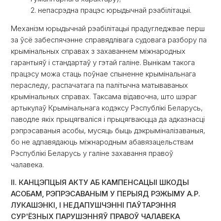
2. непасрэдна працэс юрыдычнай рэабілітацыі.
Механізм юрыдычнай рэабілітацыі прадугледжвае перш
за ўсё забеспячэнне справядлівага судовага разбору па
крымінальных справах з захаваннем міжнародных
гарантыяў і стандартаў у гэтай галіне. Вынікам такога
працэсу можа стаць поўнае спыненне крымінальнага
пераследу, распачатага па палітычна матываваных
крымінальных справах. Таксама відавочна, што шэраг
артыкулаў Крымінальнага кодэксу Рэспублікі Беларусь,
паводле якіх прыцягваліся і прыцягваюцца да адказнасці
рэпрэсаваныя асобы, мусяць быць дэкрыміналізаваныя,
бо не адпавядаюць міжнародным абавязацельствам
Рэспублікі Беларусь у галіне захавання правоў
чалавека.
ІІ. КАНЦЭПЦЫЯ АКТУ АБ КАМПЕНСАЦЫІ ШКОДЫ
АСОБАМ, РЭПРЭСАВАНЫМ У ПЕРЫЯД РЭЖЫМУ А.Р.
ЛУКАШЭНКІ, І НЕДАПУШЧЭННІ ПАЎТАРЭННЯ
СУР'ЁЗНЫХ ПАРУШЭННЯЎ ПРАВОЎ ЧАЛАВЕКА