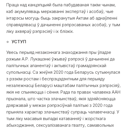
Праца над канцэпцыяй была пабудаваная такім чынам,
каб акумуляваць меркаванні экспертаў і асобаў, чые
інтарэсы могуць быць закранутыя Актам аб аднаўленні
справядлівасці ў дачыненні рэпрэсаваных асобаў, у тым
ліку ахвяраў рэпрэсіяў і іх блізкіх.
УСТУП
Увесь перыяд незаконнага знаходжання пры ўладзе
рэжым А.Р. Лукашэнкі ўжываў рэпрэсіі ў дачыненні да
палітычных апанентаў і актывістаў грамадзянскай
супольнасці. Са жніўня 2020 года Беларусь сутыкнулася
з рэзкім ростам і беспрэцэдэнтным для перыяду
незалежнасці Беларусі маштабам палітычных рэпрэсіяў,
якія не спыняюцца і сёння. Рада па правах чалавека ААН
прызнала, што частка злачынстваў, якія здзяйсняюцца
дзяржавай у межах рэпрэсіўнай палітыкі з 2020 года
прыняла характар злачынстваў супраць чалавечнасці. У
тым ліку масавыя выпадкі катаванняў і жорсткага
абыходжання, сексуалізаванага гвалту, самавольных