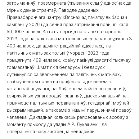
затрыманняў, празмернага ўжывання сілы ў адносінах да
мірных дэманстрантаў. Паводле дадзеных
Праваабарончага цэнтру «Вясна» ад пачатку выбарчай
кампаніі ў 2020 і да сёння праз затрыманні прайшлі каля
50 000 чалавек. За гэты перыяд па стане на чэрвень
2023 года па палітычна матываваных справах асуджана 3
400 чалавек, да адміністрацыйнай адказнасці па
палітычных матывах толькі ў чэрвені 2023 года
прыцягнута 409 чалавек, краіну пакінулі дзясяткі тысячаў
грамадзянаў. Шмат якія беларусы і беларускі
сутыкнуліся са звальненнем па палітычных матывах,
пазбаўленнем права на прафесію, адлічэннем з
установаў адукацыі, пазбаўленнем вайсковых званняў,
дзяржаўных узнагародаў і званняў, дыскрымінацыяй па
прыкмеце палітычных перакананняў, гендарнай, моўнай
дыскрымінацыяй, а таксама з іншымі парушэннямі правоў
чалавека. Дакладная колькасць рэпрэсаваных асобаў з
моманту прыходу да ўлады А.Р. Лукашэнкі і да
цяперашняга часу застаецца невядомай.