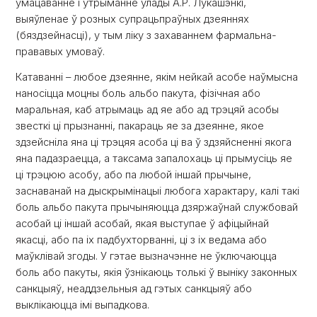
ўмацаванне і ўтрыманне ўлады А.Р. Лукашэнкі,
выяўленае ў розных супрацьпраўных дзеяннях
(бяздзейнасці), у тым ліку з захаваннем фармальна-
прававых умоваў.
Катаванні – любое дзеянне, якім нейкай асобе наўмысна
наносіцца моцны боль альбо пакута, фізічная або
маральная, каб атрымаць ад яе або ад трэцяй асобы
звесткі ці прызнанні, пакараць яе за дзеянне, якое
здзейсніла яна ці трэцяя асоба ці ва ў здзяйсненні якога
яна падазраецца, а таксама запалохаць ці прымусіць яе
ці трэцюю асобу, або па любой іншай прычыне,
заснаванай на дыскрымінацыі любога характару, калі такі
боль альбо пакута прычыняюцца дзяржаўнай службовай
асобай ці іншай асобай, якая выступае ў афіцыйнай
якасці, або па іх падбухторванні, ці з іх ведама або
маўклівай згоды. У гэтае вызначэнне не ўключаюцца
боль або пакуты, якія ўзнікаюць толькі ў выніку законных
санкцыяў, неаддзельныя ад гэтых санкцыяў або
выклікаюцца імі выпадкова.