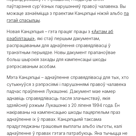
паўтарэння сур'ёзных парушэнняў правоў чалавека. Вы
можаце азнаёміцца з праектам Канцэпцыі ніжэй альбо
па
гэтай спасылцы
.
Новая Канцэпцыя – гэта працяг працы з
«Актам аб
рэабілітацыі»
, які стаў першым дакументам,
распрацаваным для аднаўлення справядлівасці ў
транзітным перыядзе. Новы дакумент прапаноўвае
больш шырокія захады для кампенсацыі шкоды
рэпрэсаваным асобам.
Мэта Канцэпцыі – аднаўленне справядлівасці для тых, хто
сутыкнуўся з рэпрэсіямі і парушэннямі правоў чалавека
падчас праўлення Лукашэнкі. Дакумент мае намер
аднавіць справядлівасць пасля злачынстваў, якія
здзяйсняў рэжым Лукашэнкі з 20 ліпеня 1994 года. Ён
накіраваны на кампенсацыю шкоды пацярпелым праз
аднаўленне іх ў правах. Канцэпцыяй таксама
прадугледжаны грашовыя выплаты альбо ільготы, калі
аднаўленне ў правах гэтага патрабуюць. Яна тычыцца не