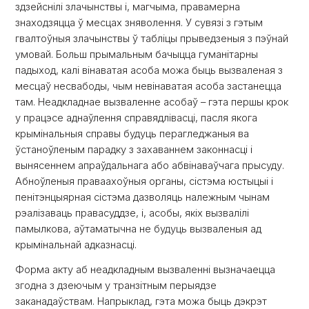
здзейснілі злачынствы і, магчыма, правамерна
знаходзяцца ў месцах зняволення. У сувязі з гэтым
гвалтоўныя злачынствы ў табліцы прыведзеныя з пэўнай
умовай. Больш прымальным бачыцца гуманітарны
падыход, калі вінаватая асоба можа быць вызваленая з
месцаў несвабоды, чым невінаватая асоба застанецца
там. Неадкладнае вызваленне асобаў – гэта першы крок
у працэсе аднаўлення справядлівасці, пасля якога
крымінальныя справы будуць перагледжаныя ва
ўстаноўленым парадку з захаваннем законнасці і
вынясеннем апраўдальнага або абвінаваўчага прысуду.
Абноўленыя праваахоўныя органы, сістэма юстыцыі і
пенітэнцыярная сістэма дазволяць належным чынам
рэалізаваць правасуддзе, і, асобы, якіх вызвалілі
памылкова, аўтаматычна не будуць вызваленыя ад
крымінальнай адказнасці.
Форма акту аб неадкладным вызваленні вызначаецца
згодна з дзеючым у транзітным перыядзе
заканадаўствам. Напрыклад, гэта можа быць дэкрэт