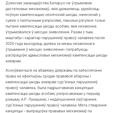
Дзеючае заканадаўства Беларусі не ўтрымлівае
дастатковых механізмаў, якія дазваляюць здзейсніць
поўную кампенсацыю незлічонай шкоды, нанесенай у
сувязі з палітычнымі рэпрэсіямі, паколькі рэгулюе толькі
пытанні кампенсацыі шкоды асобам, якія незаконна
ўтрымліваліся ў месцах зняволення. Разам з тым,
маштабы і характар парушэнняў правоў чалавека пасля
2020 года выходзяць далёка за межы незаконнага
ўтрымання ў месцах зняволення і патрабуюць
распрацоўкі адмысловых механізмаў кампенсацыі шкоды
ахвярам.
Асноўваючыся на абавязку дзяржавы па забеспячэнні
права на эфектыўны сродак прававой абароны і
кампенсацыі шкоды ахвярам сур'ёзных парушэнняў
правоў чалавека, была падрыхтаваная канцэпцыя
кампенсацыі шкоды асобам, рэпрэсаваным у перыяд
рэжыму А.Р. Лукашэнкі, і недапушчэння паўтарэння
сурʼёзных парушэнняў правоў чалавека. Мэта стварэння
канцэпцыі – выпрацоўка прававых механізмаў па