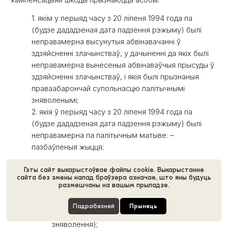
1. якім у перыяд часу з 20 ліпеня 1994 года па
(будзе дададзеная дата падзення рэжыму) былі
неправамерна высунутыя абвінавачанні ў
здзяйсненні злачынстваў, у дачыненні да якіх былі
неправамерна вынесеныя абвінаваўчыя прысуды ў
здзяйсненні злачынстваў, і якія былі прызнаныя
праваабарончай супольнасцю палітычнымі
зняволенымі;
2. якія ў перыяд часу з 20 ліпеня 1994 года па
(будзе дададзеная дата падзення рэжыму) былі
неправамерна па палітычным матыве: –
пазбаўленыя жыцця;
– зазналі катаванні або жорсткае,
Гэты сайт выкарыстоўвае файлы cookie. Выкарыстанне
бесчалавечнае абыходжанне або пакаранне,
сайта без змены налад браўзера азначае, што яны будуць
размешчаны на вашым прыладзе.
якое зневажае яго годнасць;
– пазбаўленыя волі (пад пазбаўленнем волі
Падрабязней
Прыняць
разумеецца знаходжанне ў месцы
зняволення);