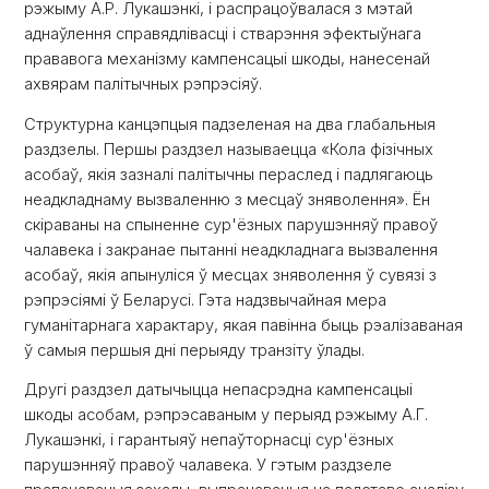
рэжыму А.Р. Лукашэнкі, і распрацоўвалася з мэтай
аднаўлення справядлівасці і стварэння эфектыўнага
прававога механізму кампенсацыі шкоды, нанесенай
ахвярам палітычных рэпрэсіяў.
Структурна канцэпцыя падзеленая на два глабальныя
раздзелы. Першы раздзел называецца «Кола фізічных
асобаў, якія зазналі палітычны пераслед і падлягаюць
неадкладнаму вызваленню з месцаў зняволення». Ён
скіраваны на спыненне сур'ёзных парушэнняў правоў
чалавека і закранае пытанні неадкладнага вызвалення
асобаў, якія апынуліся ў месцах зняволення ў сувязі з
рэпрэсіямі ў Беларусі. Гэта надзвычайная мера
гуманітарнага характару, якая павінна быць рэалізаваная
ў самыя першыя дні перыяду транзіту ўлады.
Другі раздзел датычыцца непасрэдна кампенсацыі
шкоды асобам, рэпрэсаваным у перыяд рэжыму А.Г.
Лукашэнкі, і гарантыяў непаўторнасці сур'ёзных
парушэнняў правоў чалавека. У гэтым раздзеле