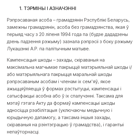
1. ТЭРМІНЫ І АЗНАЧЭННІ
Рэпрэсаваная асоба – грамадзянін Рэспублікі Беларусь,
замежны грамадзянін, асоба без грамадзянства, якая ў
перыяд часу з 20 ліпеня 1994 года па (будзе дададзены
дзень падзення рэжыму) зазнала рэпрэсіі з боку рэжыму
Лукашэнкі А.Р. па палітычным матыве.
Кампенсацыя шкоды – захады, скіраваныя на
максімальна магчымае пакрыццё матэрыяльнай шкоды і/
або матэрыяльнага пакрыцця маральнай шкоды
рэпрэсаваным асобам і членам іх сем'яў, якое
ажыццяўляецца ў формах рэстытуцыі, кампенсацыі і
сатысфакцыі асобна або ў іх спалучэнні. Таксама для
мэтаў гэтага Акту да формаў кампенсацыі шкоды
адносіцца рэабілітацыя (уключаючы медычную і
юрыдычную дапамогу, а таксама іншыя захады,
скіраваныя на рэінтэграцыю ў грамадства), і гарантыі
непаўторнасці.