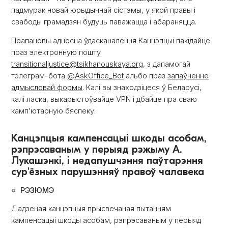
падмурак новай юрыдычнай сістэмы, у якой правы і
свабоды грамадзян будуць паважацца і абараняцца.
Прапановы адносна ўдасканалення Канцэпцыі пакідайце
праз электронную пошту
transitionaljustice@tsikhanouskaya.org
, з дапамогай
тэлеграм-бота
@AskOffice_Bot
альбо праз
запаўненне
адмысловай формы
. Калі вы знаходзіцеся ў Беларусі,
калі ласка, выкарыстоўвайце VPN і дбайце пра сваю
камп’ютарную бяспеку.
Канцэпцыя кампенсацыі шкоды асобам,
рэпрэсаваным у перыяд рэжыму А.
Лукашэнкі, і недапушчэння паўтарэння
сур'ёзных парушэнняў правоў чалавека
РЭЗЮМЭ
Дадзеная канцэпцыя прысвечаная пытанням
кампенсацыі шкоды асобам, рэпрэсаваным у перыяд