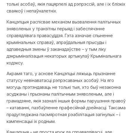
толькі асобаў, якія пацярпелі ад рэпрэссій, але і іх блізкіх
сваякоў і непаўналетніх.
Канцэпцыя распісвае механізм вызвалення палітычных
зняволеных у транзітны перыяд і забеспячэнне
справядлівага правасуддзя. Гэта азначае спыненне
крымінальных справаў, апраўдальныя прысуды і
адпаведныя змены ў заканадаўстве – у тым ліку
дэкрыміналізацыя некаторых артыкулаў Крымінальнага
кодэксу.
Акрамя таго, у аснове Канцэпцыі ляжыць прызнанне
статусу невінаватасці рэпрэсаваных асобаў. На яго
могуць прэтэндаваць не толькі тыя, хто быў незаконна
асуджаны і прызнаны палітычным зняволеным, але і
грамадзяне, якія зазналі іншыя формы парушэння правоў
– катаванні, пазбаўленне прафесійнай дзейнасці. Таксама
прадугледжана пасмяротная рэабілітацыя загінулых – і
кампенсацыі іх родным.
Канцэпцыя – не проста крок да справядлівасці, але