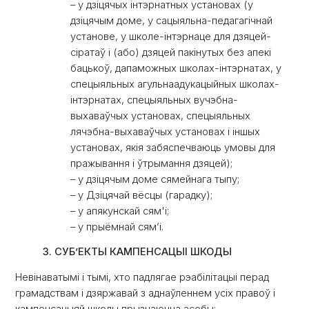
– у дзіцячых інтэрнатных установах (у
дзіцячым доме, у сацыяльна-педагагічнай
установе, у школе-інтэрнаце для дзяцей-
сіратаў і (або) дзяцей пакінутых без апекі
бацькоў, дапаможных школах-інтэрнатах, у
спецыяльных агульнаадукацыйных школах-
інтэрнатах, спецыяльных вучэбна-
выхаваўчых установах, спецыяльных
лячэбна-выхаваўчых установах і іншых
установах, якія забяспечваюць умовы для
пражывання і ўтрымання дзяцей);
– у дзіцячым доме сямейнага тыпу;
– у Дзіцячай вёсцы (гарадку);
– у апякунскай сям'і;
– у прыёмнай сямʼі.
3. СУБ’ЕКТЫ КАМПЕНСАЦЫІ ШКОДЫ
Невінаватымі і тымі, хто падлягае рэабілітацыі перад
грамадствам і дзяржавай з аднаўленнем усіх правоў і
кампенсацыяй шкоды прызнаюцца асобы: