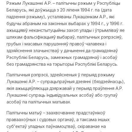
Рэжым Лукашэнкі А.Р. – палітычны рэжым у Рэспубліцы
Беларусь, які доўжыцца з 20 ліпеня 1994 г. па (дата
падзення рэжыму), усталяваны Лукашэнкам А.Р., які
будучы абраным на законных выбарах у 1994 г., у 1996 г.
ажыццявіў неканстытуцыйны захоп улады і ўтрымліваў яе
шляхам фальсіфікацыяў выбараў, палітычных рэпрэсіяў,
грубых і масавых парушэнняў правоў чалавека і
здзяйснення злачынстваў у дачыненні да грамадзянаў
Рэспублікі Беларусь, замежных грамадзянаў і асобаў
без грамадзянства на тэрыторыі Рэспублікі Беларусь.
Палітычныя рэпрэсіі, здзейсненыя ў перыяд рэжыму
Лукашэнкі А.Р. – супрацьпраўныя дзеянні (бяздзейнасць),
якія ажыццяўляюцца дзяржавай у перыяд праўлення А.Р.
Лукашэнкі супраць індывідуальных асобаў або групаў
асобаў па палітычных матывах.
Палітычны матыў – заахвочванне прадстаўнікоў
праваахоўных і судовых органаў, а таксама іншых
суб'ектаў уладных паўнамоцтваў, скіраванае на