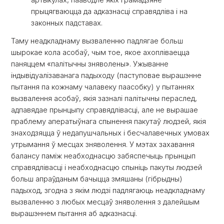
прыцягваюцца да адказнасці справядліва і на
законных падставах.
Таму неадкладнаму вызваленню падлягае больш
шырокае кола асобаў, чым тое, якое ахопліваецца
паняццем «палітычны зняволены». Ужыванне
індывідуалізаванага падыходу (паступовае вырашэнне
пытання па кожнаму чалавеку паасобку) у пытаннях
вызвалення асобаў, якія зазналі палітычны пераслед,
адпавядае прынцыпу справядлівасці, але не вырашае
праблему аператыўнага спынення пакутаў людзей, якія
знаходзяцца ў недапушчальных і бесчалавечных умовах
утрымання ў месцах зняволення. У мэтах захавання
балансу паміж неабходнасцю забяспечыць прынцып
справядлівасці і неабходнасцю спыніць пакуты людзей
больш апраўданым бачыцца змяшаны (гібрыдны)
падыход, згодна з якім людзі падлягаюць неадкладнаму
вызваленню з любых месцаў зняволення з далейшым
вырашэннем пытання аб адказнасці.