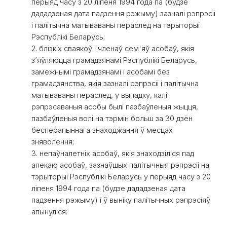
перыяд часу з 20 ліпеня 1994 года па (будзе
дададзеная дата падзення рэжыму) зазналі рэпрэсіі
і палітычна матываваны пераслед на тэрыторыі
Рэспублікі Беларусь;
2. блізкіх сваякоў і членаў сем'яў асобаў, якія
зʼяўляюцца грамадзянамі Рэспублікі Беларусь,
замежнымі грамадзянамі і асобамі без
грамадзянства, якія зазналі рэпрэсіі і палітычна
матываваны пераслед, у выпадку, калі
рэпрэсаваныя асобы былі пазбаўленыя жыцця,
пазбаўленыя волі на тэрмін больш за 30 дзён
бесперапыннага знаходжання ў месцах
зняволення;
3. непаўналетніх асобаў, якія знаходзіліся пад
апекаю асобаў, зазнаўшых палітычныя рэпрэсіі на
тэрыторыі Рэспублікі Беларусь у перыяд часу з 20
ліпеня 1994 года па (будзе дададзеная дата
падзення рэжыму) і ў выніку палітычных рэпрэсіяў
апынуліся: