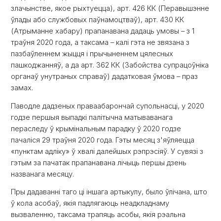
злачынстве, якое рыхтуецца), арт. 426 КК (Перавышэнне
ўлады або службовых паўнамоцтваў), арт. 430 КК
(Атрыманне хабару) прапанавана дадаць умовы – з 1
траўня 2020 года, а таксама – калі гэта не звязана з
пазбаўленнем жыцця і прычыненнем цялесных
пашкоджанняў, а да арт. 362 КК (Забойства супрацоўніка
органаў унутраных справаў) дадатковая ўмова – праз
замах.
Паводле дадзеных праваабарончай супольнасці, у 2020
годзе першыя выпадкі палітычна матываванага
пераследу ў крымінальным парадку ў 2020 годзе
пачаліся 29 траўня 2020 года. Гэты месяц з'яўляецца
«пунктам адліку» ў хвалі далейшых рэпрэсіяў. У сувязі з
гэтым за пачатак прапанавана лічыць першы дзень
названага месяцу.
Пры дадаванні таго ці іншага артыкулу, было ўлічана, што
ў кола асобаў, якія падлягаюць неадкладнаму
вызваленню, таксама трапяць асобы, якія рэальна