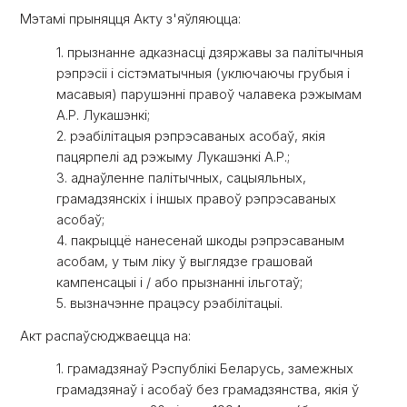
Мэтамі прыняцця Акту з'яўляюцца:
1. прызнанне адказнасці дзяржавы за палітычныя
рэпрэсіі і сістэматычныя (уключаючы грубыя і
масавыя) парушэнні правоў чалавека рэжымам
А.Р. Лукашэнкі;
2. рэабілітацыя рэпрэсаваных асобаў, якія
пацярпелі ад рэжыму Лукашэнкі А.Р.;
3. аднаўленне палітычных, сацыяльных,
грамадзянскіх і іншых правоў рэпрэсаваных
асобаў;
4. пакрыццё нанесенай шкоды рэпрэсаваным
асобам, у тым ліку ў выглядзе грашовай
кампенсацыі і / або прызнанні ільготаў;
5. вызначэнне працэсу рэабілітацыі.
Акт распаўсюджваецца на:
1. грамадзянаў Рэспублікі Беларусь, замежных
грамадзянаў і асобаў без грамадзянства, якія ў