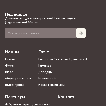
Падпісацца
Далучайцеся да нашай рассылкі і заставайцеся
ў курсе навінаў Офіса
Навіны
Офіс
Навіны
Біяграфія Святланы Ціханоўскай
Фота
Каманда
Відэа
Дарадцы
Мерапрыемствы
Нашая місія
Вынікі працы
Нашы ініцыятывы
Партнёры
Кантакты
Аб’яднаны пераходны кабінет