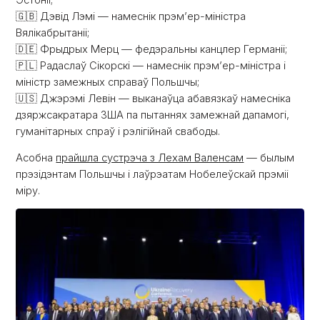
Эстоніі;
🇬🇧 Дэвід Лэмі — намеснік прэм’ер-міністра
Вялікабрытаніі;
🇩🇪 Фрыдрых Мерц — федэральны канцлер Германіі;
🇵🇱 Радаслаў Сікорскі — намеснік прэм’ер-міністра і
міністр замежных справаў Польшчы;
🇺🇸 Джэрэмі Левін — выканаўца абавязкаў намесніка
дзяржсакратара ЗША па пытаннях замежнай дапамогі,
гуманітарных спраў і рэлігійнай свабоды.
Асобна
прайшла сустрэча з Лехам Валенсам
— былым
прэзідэнтам Польшчы і лаўрэатам Нобелеўскай прэміі
міру.