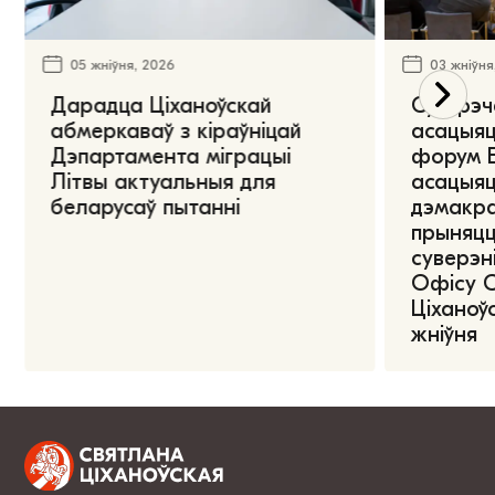
05 жніўня, 2026
03 жніўня
Дарадца Ціханоўскай
Сустрэч
абмеркаваў з кіраўніцай
асацыяц
Дэпартамента міграцыі
форум Е
Літвы актуальныя для
асацыяц
беларусаў пытанні
дэмакра
прыняцц
суверэні
Офісу 
Ціханоўс
жніўня