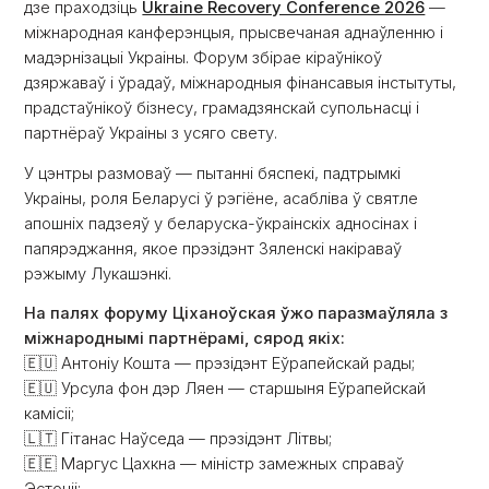
дзе праходзіць
Ukraine Recovery Conference 2026
—
міжнародная канферэнцыя, прысвечаная аднаўленню і
мадэрнізацыі Украіны. Форум збірае кіраўнікоў
дзяржаваў і ўрадаў, міжнародныя фінансавыя інстытуты,
прадстаўнікоў бізнесу, грамадзянскай супольнасці і
партнёраў Украіны з усяго свету.
У цэнтры размоваў — пытанні бяспекі, падтрымкі
Украіны, роля Беларусі ў рэгіёне, асабліва ў святле
апошніх падзеяў у беларуска-ўкраінскіх адносінах і
папярэджання, якое прэзідэнт Зяленскі накіраваў
рэжыму Лукашэнкі.
На палях форуму Ціханоўская ўжо паразмаўляла з
міжнароднымі партнёрамі, сярод якіх:
🇪🇺 Антоніу Кошта — прэзідэнт Еўрапейскай рады;
🇪🇺 Урсула фон дэр Ляен — старшыня Еўрапейскай
камісіі;
🇱🇹 Гітанас Наўседа — прэзідэнт Літвы;
🇪🇪 Маргус Цахкна — міністр замежных справаў