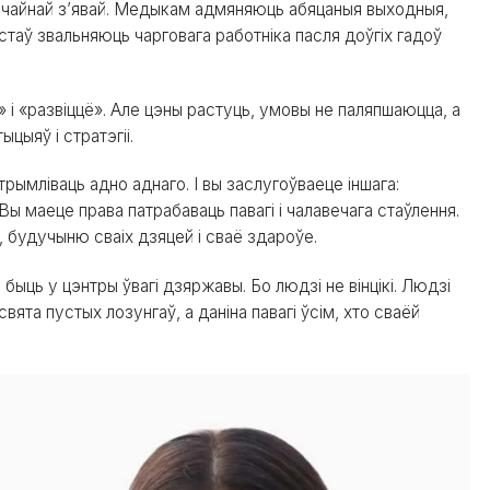
вычайнай з’явай. Медыкам адмяняюць абяцаныя выходныя,
стаў звальняюць чарговага работніка пасля доўгіх гадоў
» і «развіццё». Але цэны растуць, умовы не паляпшаюцца, а
цыяў і стратэгіі.
трымліваць адно аднаго. І вы заслугоўваеце іншага:
Вы маеце права патрабаваць павагі і чалавечага стаўлення.
 будучыню сваіх дзяцей і сваё здароўе.
быць у цэнтры ўвагі дзяржавы. Бо людзі не вінцікі. Людзі
ята пустых лозунгаў, а даніна павагі ўсім, хто сваёй