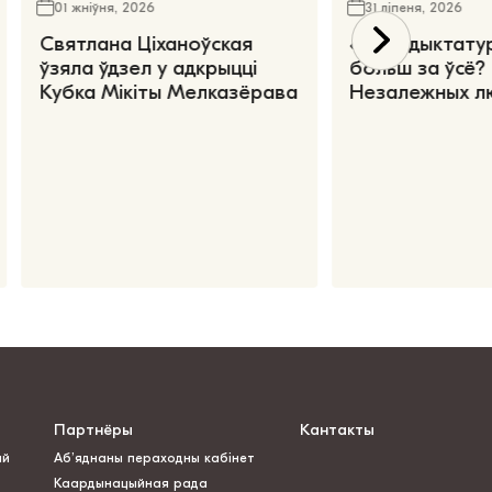
01 жніўня, 2026
31 ліпеня, 2026
Святлана Ціханоўская
«Чаго дыктату
ўзяла ўдзел у адкрыцці
больш за ўсё?
Кубка Мікіты Мелказёрава
Незалежных л
Партнёры
Кантакты
ай
Аб’яднаны пераходны кабінет
Каардынацыйная рада