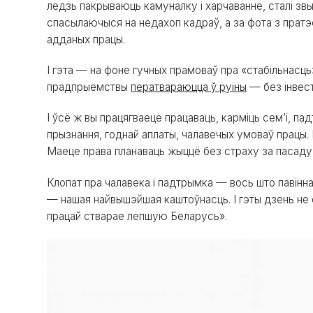
ледзь пакрываюць камуналку і харчаванне, сталі з
спасылаючыся на недахоп кадраў, а за фота з пратэ
адданых працы.
І гэта — на фоне гучных прамоваў пра «стабільнасць
прадпрыемствы
ператвараюцца ў руіны
— без інвесты
І ўсё ж вы працягваеце працаваць, карміць сем’і, пад
прызнання, годнай аплаты, чалавечых умоваў працы. 
Маеце права планаваць жыццё без страху за пасаду,
Клопат пра чалавека і падтрымка — вось што павінна 
— нашая найвышэйшая каштоўнасць. І гэты дзень не св
працай стварае лепшую Беларусь».