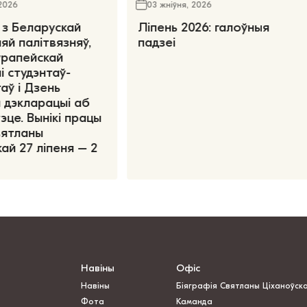
 2026
03 жніўня, 2026
 з Беларускай
Ліпень 2026: галоўныя
яй палітвязняў,
падзеі
ўрапейскай
і студэнтаў-
аў і Дзень
 дэкларацыі аб
эце. Вынікі працы
вятланы
ай 27 ліпеня – 2
Навіны
Офіс
Навіны
Біяграфія Святланы Ціханоўск
Фота
Каманда