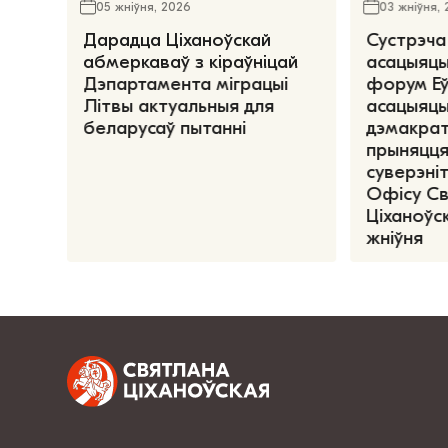
05 жніўня, 2026
03 жніўня,
Дарадца Ціханоўскай
Сустрэча
абмеркаваў з кіраўніцай
асацыяцы
Дэпартамента міграцыі
форум Е
Літвы актуальныя для
асацыяцы
беларусаў пытанні
дэмакрат
прыняцця
суверэніт
Офісу С
Ціханоўск
жніўня