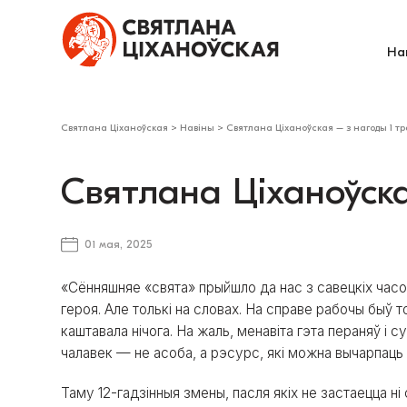
На
Святлана Ціханоўская
>
Навіны
>
Святлана Ціханоўская – з нагоды 1 т
Святлана Ціханоўска
01 мая, 2025
«Сённяшняе «свята» прыйшло да нас з савецкіх часоў,
героя. Але толькі на словах. На справе рабочы быў т
каштавала нічога. На жаль, менавіта гэта пераняў і
чалавек — не асоба, а рэсурс, які можна вычарпаць
Таму 12-гадзінныя змены, пасля якіх не застаецца ні 