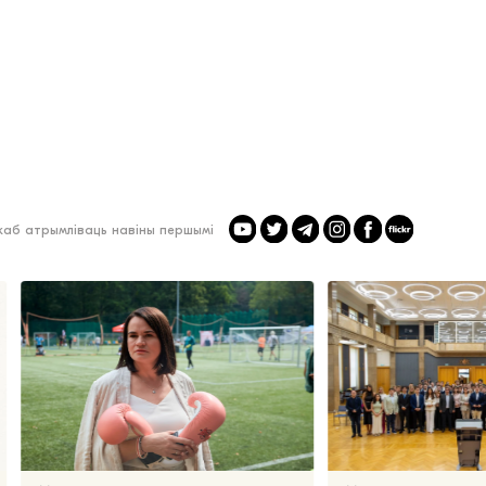
 каб атрымліваць навіны першымі