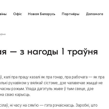
віны
Офіс
Новая Беларусь
Партнёры
Дапамога
раўня
я – з нагоды 1 траўня
 калі пра працу казалі як пра гонар, пра рабочага — як пра
олькі рухавіком у вялікай сістэме, дзе чалавечае жыццё не
 сучасны рэжым. Улада дагэтуль жыве ў тым свеце, дзе
 на сваю карысць.
сілаў, ні часу на сям’ю — гэта рэчаіснасць. Заробкі, што