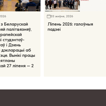
 2026
03 жніўня, 2026
 з Беларускай
Ліпень 2026: галоўныя
яй палітвязняў,
падзеі
ўрапейскай
і студэнтаў-
аў і Дзень
 дэкларацыі аб
эце. Вынікі працы
вятланы
ай 27 ліпеня – 2