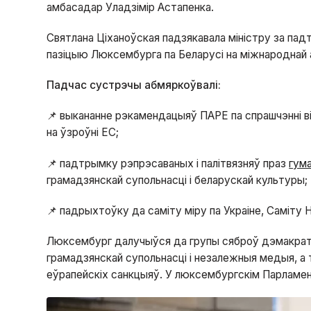
амбасадар Уладзімір Астапенка.
Святлана Ціханоўская падзякавала міністру за па
пазіцыю Люксембурга па Беларусі на міжнароднай 
Падчас сустрэчы абмяркоўвалі:
📌 выкананне рэкамендацыяў ПАРЕ па спрашчэнні ві
на ўзроўні ЕС;
📌 падтрымку рэпрэсаваных і палітвязняў праз
гум
грамадзянскай супольнасці і беларускай культуры;
📌 падрыхтоўку да саміту міру па Украіне, Саміту 
Люксембург далучыўся да групы сяброў дэмакрат
грамадзянскай супольнасці і незалежныя медыя, а
еўрапейскіх санкцыяў. У люксембургскім Парламен