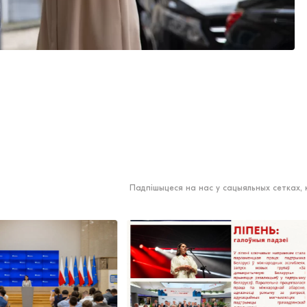
Падпішыцеся на нас у сацыяльных сетках,