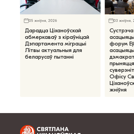
05 жніўня, 2026
03 жніўня,
Дарадца Ціханоўскай
Сустрэча
абмеркаваў з кіраўніцай
асацыяцы
Дэпартамента міграцыі
форум Е
Літвы актуальныя для
асацыяцы
беларусаў пытанні
дэмакрат
прыняцця
суверэніт
Офісу С
Ціханоўск
жніўня