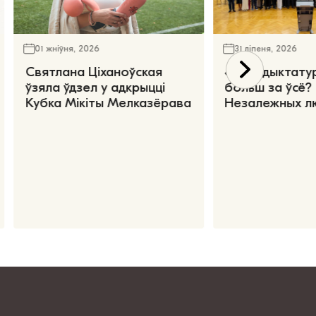
01 жніўня, 2026
31 ліпеня, 2026
Святлана Ціханоўская
«Чаго дыктату
ўзяла ўдзел у адкрыцці
больш за ўсё?
Кубка Мікіты Мелказёрава
Незалежных л