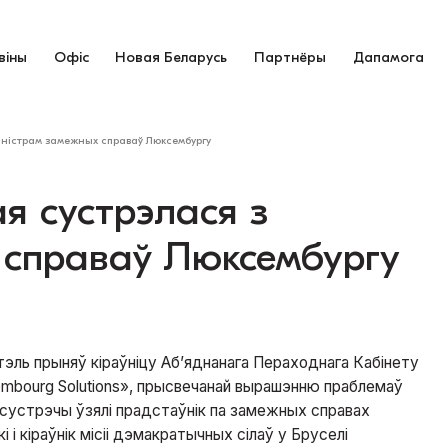
віны
Офіс
Новая Беларусь
Партнёры
Дапамога
міністрам замежных справаў Люксембургу
я сустрэлася з
 справаў Люксембургу
тэль прыняў кіраўніцу Аб’яднанага Пераходнага Кабінету
mbourg Solutions», прысвечанай вырашэнню праблемаў
у сустрэчы ўзялі прадстаўнік па замежных справах
і кіраўнік місіі дэмакратычных сілаў у Бруселі