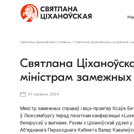
На
Святлана Ціханоўская
>
Навіны
>
Святлана Ціханоўская сустрэлася з 
Святлана Ціханоўска
міністрам замежных
07 чэрвеня, 2024
Міністр замежных справаў і віцэ-прэм’ер Ксаўе Бе
ў Люксембургу перад пачаткам канферэнцыі «Luxe
беларусаў у выгнанні. Разам з Ціханоўскай удзел 
Аб’яднанага Пераходнага Кабінета Валер Кавалеўскі 