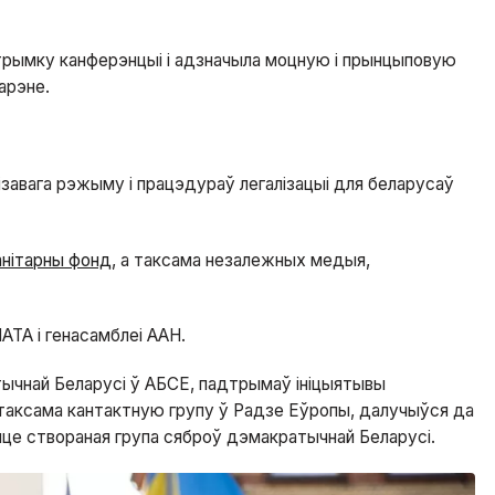
дтрымку канферэнцыі і адзначыла моцную і прынцыповую
арэне.
завага рэжыму і працэдураў легалізацыі для беларусаў
анітарны фонд
, а таксама незалежных медыя,
НАТА і генасамблеі ААН.
ычнай Беларусі ў АБСЕ, падтрымаў ініцыятывы
 таксама кантактную групу ў Радзе Еўропы, далучыўся да
це створаная група сяброў дэмакратычнай Беларусі.