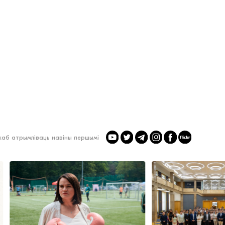
 каб атрымліваць навіны першымі