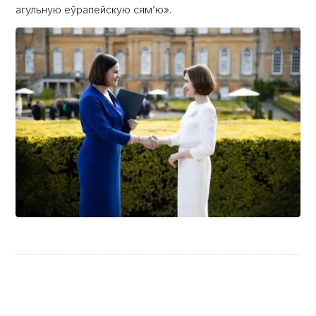
агульную еўрапейскую сям’ю».