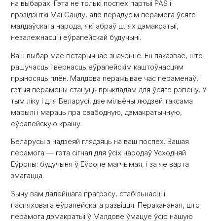
на выбарах. Гэта не толькі поспех партыі PAS і
прэзідэнткі Маі Санду, але перадусім перамога ўсяго
малдаўскага народа, які абраў шлях дэмакратыі,
незалежнасці і еўрапейскай будучыні.
Ваш выбар мае гістарычнае значэнне. Ён паказвае, што
рашучасць і вернасць еўрапейскім каштоўнасцям
прыносяць плён. Малдова перажывае час пераменаў, і
гэтыя перамены стануць прыкладам для ўсяго рэгіёну. У
тым ліку і для Беларусі, дзе мільёны людзей таксама
марылі і мараць пра свабодную, дэмакратычную,
еўрапейскую краіну.
Беларусы з надзеяй глядзяць на ваш поспех. Вашая
перамога — гэта сігнал для ўсіх народаў Усходняй
Еўропы: будучыня ў Еўропе магчымая, і за яе варта
змагацца.
Зычу вам далейшага прагрэсу, стабільнасці і
паспяховага еўрапейскага развіцця. Перакананая, што
перамога дэмакратыі ў Малдове ўмацуе ўсю нашую