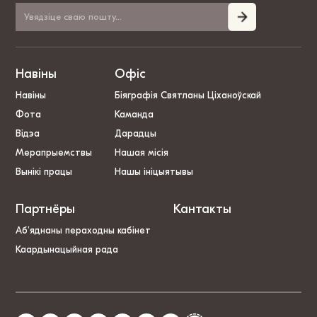
Навіны
Офіс
Навіны
Біяграфія Святланы Ціханоўскай
Фота
Каманда
Відэа
Дарадцы
Мерапрыемствы
Нашая місія
Вынікі працы
Нашы ініцыятывы
Партнёры
Кантакты
Аб’яднаны пераходны кабінет
Каардынацыйная рада