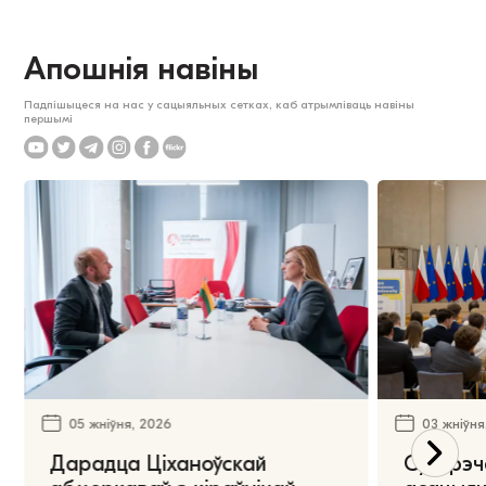
Апошнія навіны
Падпішыцеся на нас у сацыяльных сетках, каб атрымліваць навіны
першымі
05 жніўня, 2026
03 жніўня
Дарадца Ціханоўскай
Сустрэч