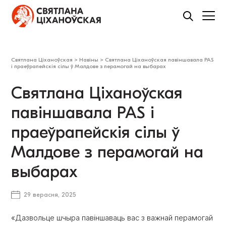
Святлана Ціханоўская
>
Навіны
>
Святлана Ціханоўская павіншавала PAS
і праеўрапейскія сілы ў Малдове з перамогай на выбарах
Святлана Ціханоўская
павіншавала PAS і
праеўрапейскія сілы ў
Малдове з перамогай на
выбарах
29 верасня, 2025
«Дазвольце шчыра павіншаваць вас з важнай перамогай