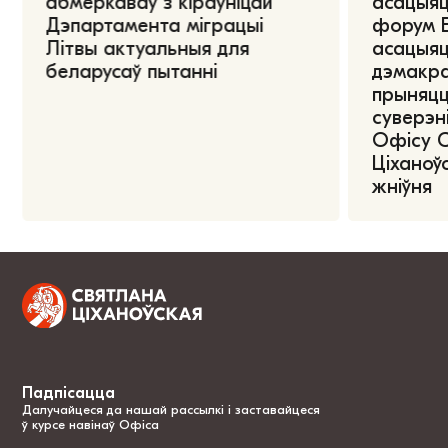
абмеркаваў з кіраўніцай
асацыяц
Дэпартамента міграцыі
форум Е
Літвы актуальныя для
асацыяц
беларусаў пытанні
дэмакра
прыняцц
суверэні
Офісу 
Ціханоўс
жніўня
Падпісацца
Далучайцеся да нашай рассылкі і заставайцеся
ў курсе навінаў Офіса