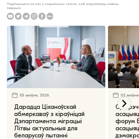
Падпішыцеся на нас у сацыяльных сетках, каб атрымліваць навіны
першымі
05 жніўня, 2026
03 жніўня
Дарадца Ціханоўскай
Сустрэч
абмеркаваў з кіраўніцай
асацыяц
Дэпартамента міграцыі
форум Е
Літвы актуальныя для
асацыяц
беларусаў пытанні
дэмакра