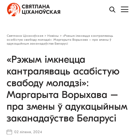
Святлана Ціханоўская
>
Навіны
>
«Рэжым імкнецца кантраляваць
асабістую свабоду моладзі»: Маргарыта Ворыхава – пра змены ў
адукацыйным заканадаўстве Беларусі
«Рэжым імкнецца
кантраляваць асабістую
свабоду моладзі»:
Маргарыта Ворыхава –
пра змены ў адукацыйным
заканадаўстве Беларусі
02 ліпеня, 2024