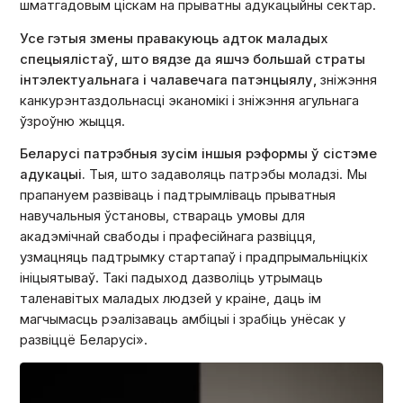
шматгадовым ціскам на прыватны адукацыйны сектар.
Усе гэтыя змены правакуюць адток маладых
спецыялістаў, што вядзе да яшчэ большай страты
інтэлектуальнага і чалавечага патэнцыялу,
зніжэння
канкурэнтаздольнасці эканомікі і зніжэння агульнага
ўзроўню жыцця.
Беларусі патрэбныя зусім іншыя рэформы ў сістэме
адукацыі.
Тыя, што задаволяць патрэбы моладзі. Мы
прапануем развіваць і падтрымліваць прыватныя
навучальныя ўстановы, ствараць умовы для
акадэмічнай свабоды і прафесійнага развіцця,
узмацняць падтрымку стартапаў і прадпрымальніцкіх
ініцыятываў. Такі падыход дазволіць утрымаць
таленавітых маладых людзей у краіне, даць ім
магчымасць рэалізаваць амбіцыі і зрабіць унёсак у
развіццё Беларусі».