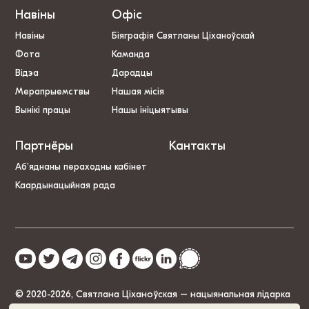
Навіны
Офіс
Навіны
Біяграфія Святланы Ціханоўскай
Фота
Каманда
Відэа
Дарадцы
Мерапрыемствы
Нашая місія
Вынікі працы
Нашы ініцыятывы
Партнёры
Кантакты
Аб’яднаны пераходны кабінет
Каардынацыйная рада
© 2020-2026, Святлана Ціханоўская – нацыянальная лідарка
Беларусі