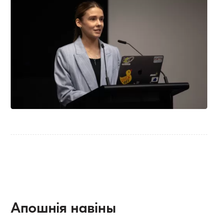
Апошнія навіны