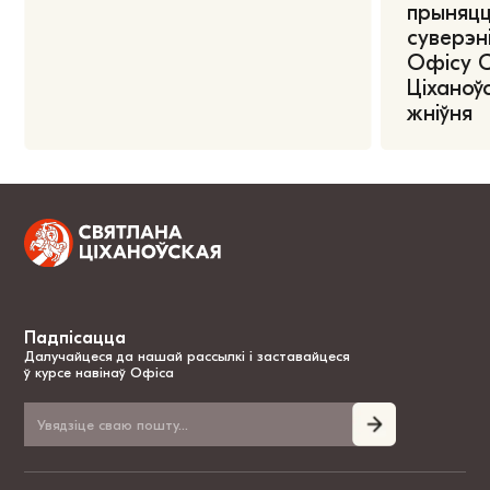
прыняцц
суверэні
Офісу 
Ціханоўс
жніўня
Падпісацца
Далучайцеся да нашай рассылкі і заставайцеся
ў курсе навінаў Офіса