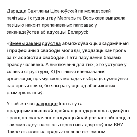
Дарадца Святланы Ціханоўскай па моладзевай
палітыцы і студэнцтву Маргарыта Ворыхава выказала
пазіцыю наконт прапанаваных паправак у
заканадаўства аб адукацыі Беларусі:
«
Змены заканадаўства
абмяжоўваюць акадэмічныя
і прафесійныя свабоды моладзі, уводзяць кантроль
за іх асабістай свабодай.
Гэта парушэнне базавых
правоў чалавека. А выключэнні для тых, хто ўступае ў
сілавыя структуры, КДБ і іншыя ваенізаваныя
арганізацыі, прымушаюць моладзь выбіраць сумнеўныя
кар’ерныя шляхі, бо яны ратуюць ад абавязковых
размеркаванняў.
У той жа час
закрыццё
Інстытута
прадпрымальніцкай дзейнасці падкрэсліла адмоўны
трэнд на скарачэнне адукацыйнай разнастайнасці
, а
таксама адсутнасці альтэрнатывы дзяржаўным ВНУ.
Такое становішча прадыктаванае сістэмным