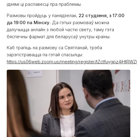
ідэямі ці распавесці пра праблемы.
Размовы пройдуць у панядзелак,
22 студзеня, з 17:00
да 19:00 па Мінску.
Да гэтых размоваў можна
далучыцца анлайн з любой часткі свету, таму гэта
бяспечны фармат для беларусаў унутры краіны.
Каб трапіць на размову са Святланай, трэба
зарэгістравацца па гэтай спасылцы:
https://us06web.zoom.us/meeting/register/tZctfuygpz4jH