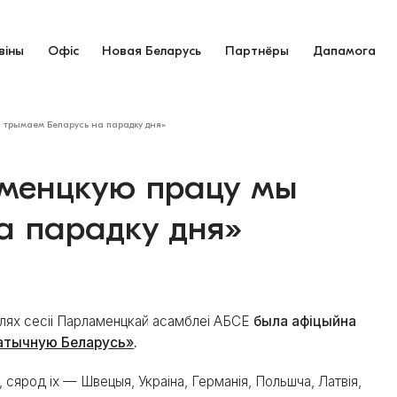
віны
Офіс
Новая Беларусь
Партнёры
Дапамога
 трымаем Беларусь на парадку дня»
менцкую працу мы
а парадку дня»
палях сесіі Парламенцкай асамблеі АБСЕ
была афіцыйна
атычную Беларусь
»
.
, сярод іх — Швецыя, Украіна, Германія, Польшча, Латвія,