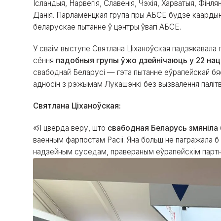
Ісландыя, Нарвегія, Славенія, Чэхія, Харватыя, Фінля
Данія. Парламенцкая група пры АБСЕ будзе каарды
беларускае пытанне ў цэнтры ўвагі АБСЕ.
У сваім выступе Святлана Ціханоўская падзякавала
сёння
падобныя групы ўжо дзейнічаюць у 22 на
свабоднай Беларусі — гэта пытанне еўрапейскай бяс
адносін з рэжымам Лукашэнкі без вызвалення паліт
Святлана Ціханоўская:
«Я цвёрда веру, што
свабодная Беларусь змяніла 
ваенным фарпостам Расіі. Яна больш не пагражала б 
надзейным суседам, правераным еўрапейскім партн