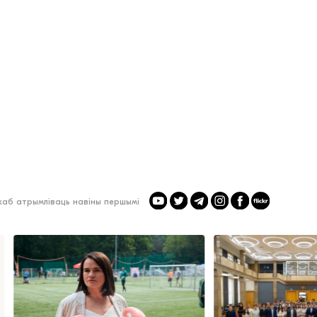
 каб атрымліваць навіны першымі