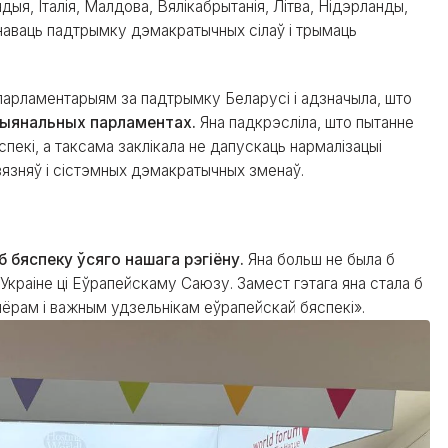
ндыя, Італія, Малдова, Вялікабрытанія, Літва, Нідэрланды,
наваць падтрымку дэмакратычных сілаў і трымаць
 парламентарыям за падтрымку Беларусі і адзначыла, што
цыянальных парламентах.
Яна падкрэсліла, што пытанне
пекі, а таксама заклікала не дапускаць нармалізацыі
вязняў і сістэмных дэмакратычных зменаў.
б бяспеку ўсяго нашага рэгіёну.
Яна больш не была б
Украіне ці Еўрапейскаму Саюзу. Замест гэтага яна стала б
ёрам і важным удзельнікам еўрапейскай бяспекі».