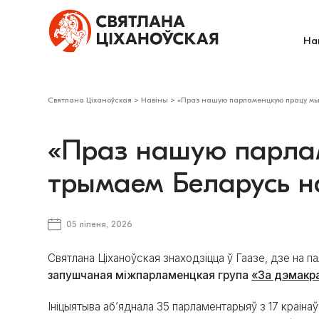
На
Святлана Ціханоўская
>
Навіны
>
«Праз нашую парламенцкую працу мы
«Праз нашую парла
трымаем Беларусь н
05 ліпеня, 2026
Святлана Ціханоўская знаходзіцца ў Гаазе, дзе на 
запушчаная міжпарламенцкая група
«
За дэмакр
Ініцыятыва аб’яднала 35 парламентарыяў з 17 краінаў