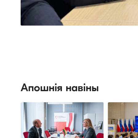
Апошнія навіны