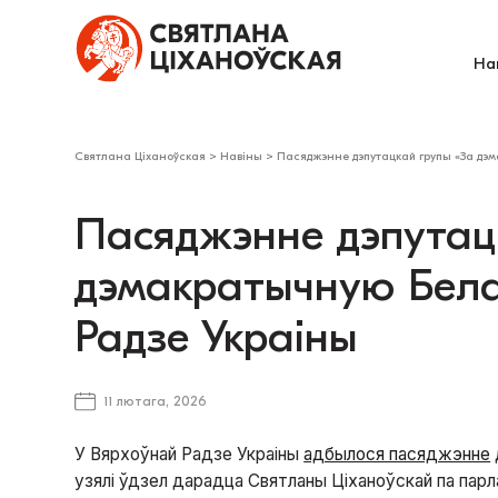
На
Святлана Ціханоўская
>
Навіны
>
Пасяджэнне дэпутацкай групы «За дэм
Пасяджэнне дэпутац
дэмакратычную Бела
Радзе Украіны
11 лютага, 2026
У Вярхоўнай Радзе Украіны
адбылося пасяджэнне
узялі ўдзел дарадца Святланы Ціханоўскай па пар