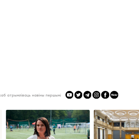
 каб атрымліваць навіны першымі