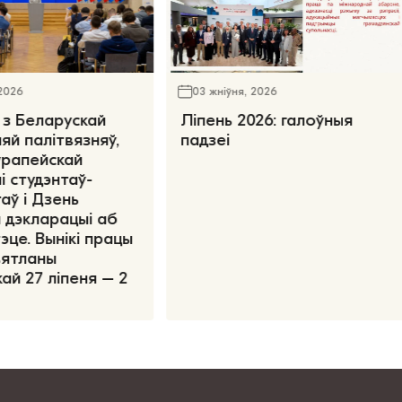
 2026
03 жніўня, 2026
 з Беларускай
Ліпень 2026: галоўныя
яй палітвязняў,
падзеі
ўрапейскай
і студэнтаў-
аў і Дзень
 дэкларацыі аб
эце. Вынікі працы
вятланы
ай 27 ліпеня – 2