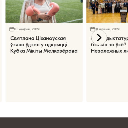
01 жніўня, 2026
31 ліпеня, 2026
Святлана Ціханоўская
«Чаго дыктату
ўзяла ўдзел у адкрыцці
больш за ўсё?
Кубка Мікіты Мелказёрава
Незалежных л