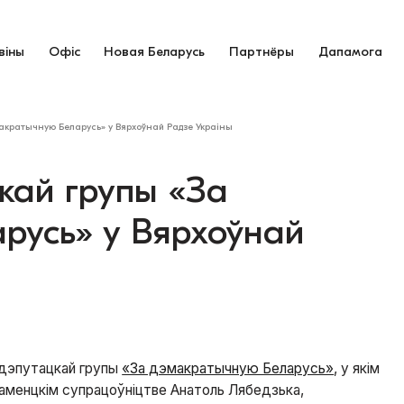
віны
Офіс
Новая Беларусь
Партнёры
Дапамога
акратычную Беларусь» у Вярхоўнай Радзе Украіны
кай групы «За
русь» у Вярхоўнай
дэпутацкай групы
«За дэмакратычную Беларусь»
, у якім
ламенцкім супрацоўніцтве Анатоль Лябедзька,