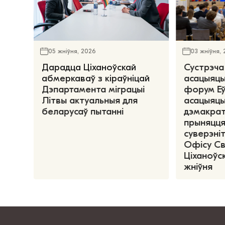
05 жніўня, 2026
03 жніўня,
Дарадца Ціханоўскай
Сустрэча
абмеркаваў з кіраўніцай
асацыяцы
Дэпартамента міграцыі
форум Е
Літвы актуальныя для
асацыяцы
беларусаў пытанні
дэмакрат
прыняцця
суверэніт
Офісу С
Ціханоўск
жніўня