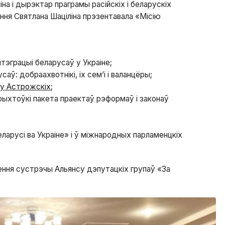
а і дырэктар праграмы расійскіх і беларускіх
ня Святлана Шаціліна прэзентавала «Місію
нтэграцыі беларусаў у Украіне;
ў: добраахвотнікі, іх сем’і і валанцёры;
у Астрожскіх
;
ыхтоўкі пакета праектаў рэформаў і законаў
ларусі ва Украіне» і ў міжнародных парламенцкіх
ення сустрэчы Альянсу дэпутацкіх групаў «За