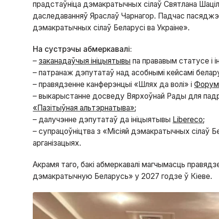
прадстаўніца дэмакратычных сілаў Святлана Шацілін
даследаванняў Яраслаў Чарнагор. Падчас пасяджэн
дэмакратычных сілаў Беларусі ва Украіне».
На сустрэчы абмеркавалі:
–
заканадаўчыя ініцыятывы
па прававым статусе і і
– патранаж дэпутатаў над асобнымі кейсамі беларуса
– правядзенне канферэнцыі «Шлях да волі» і
Форум
– выкарыстанне досведу Вярхоўнай Рады для падр
«Пазітыўная альтэрнатыва»
;
– далучэнне дэпутатаў да ініцыятывы
Libereco
;
– супрацоўніцтва з «Місіяй дэмакратычных сілаў Бе
арганізацыях.
Акрамя таго, бакі абмеркавалі магчымасць правядз
дэмакратычную Беларусь» у 2027 годзе ў Кіеве.