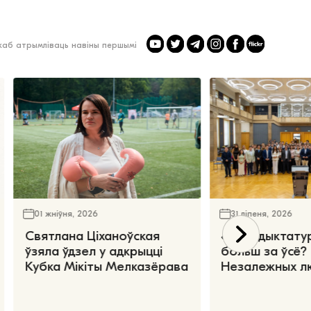
 каб атрымліваць навіны першымі
01 жніўня, 2026
31 ліпеня, 2026
Святлана Ціханоўская
«Чаго дыктату
ўзяла ўдзел у адкрыцці
больш за ўсё?
Кубка Мікіты Мелказёрава
Незалежных л