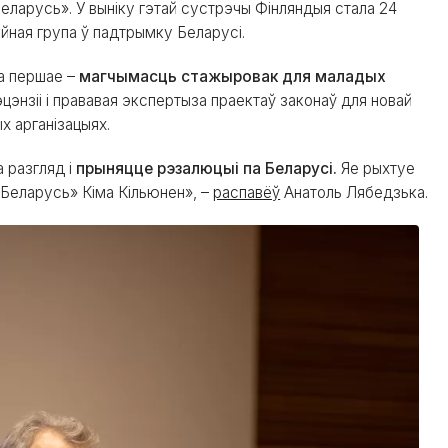
еларусь». У выніку гэтай сустрэчы Фінляндыя стала 24
йная група ў падтрымку Беларусі.
па першае –
магчымасць стажыровак для маладых
цэнзіі і прававая экспертыза праектаў законаў для новай
х арганізацыях.
 разгляд і
прыняцце рэзалюцыі па Беларусі.
Яе рыхтуе
 Беларусь» Кіма Кільюнен», –
распавёў
Анатоль Лябедзька.