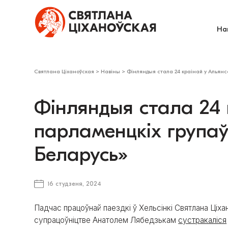
На
Святлана Ціханоўская
>
Навіны
>
Фінляндыя стала 24 краінай у Альянс
Фінляндыя стала 24 
парламенцкіх група
Беларусь»
16 студзеня, 2024
Падчас працоўнай паездкі ў Хельсінкі Святлана Ціх
супрацоўніцтве Анатолем Лябедзькам
сустракаліся