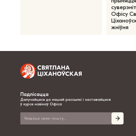
прыняцця
суверэніт
Офісу С
Ціханоўск
жніўня
Падпісацца
Далучайцеся да нашай рассылкі і заставайцеся
ў курсе навінаў Офіса