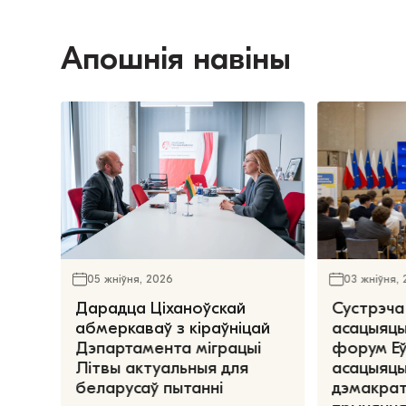
Апошнія навіны
05 жніўня, 2026
03 жніўня,
Дарадца Ціханоўскай
Сустрэча
абмеркаваў з кіраўніцай
асацыяцы
Дэпартамента міграцыі
форум Е
Літвы актуальныя для
асацыяцы
беларусаў пытанні
дэмакрат