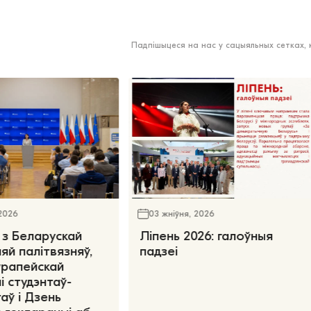
Падпішыцеся на нас у сацыяльных сетках,
 2026
03 жніўня, 2026
 з Беларускай
Ліпень 2026: галоўныя
яй палітвязняў,
падзеі
ўрапейскай
і студэнтаў-
аў і Дзень