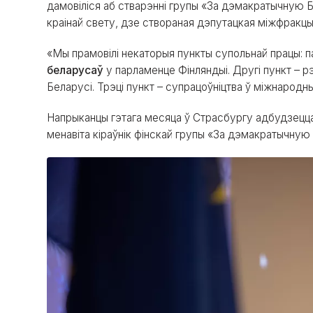
дамовіліся аб стварэнні групы «За дэмакратычную Б
краінай свету, дзе створаная дэпутацкая міжфракцы
«Мы прамовілі некаторыя пункты супольнай працы: 
беларусаў
у парламенце Фінляндыі. Другі пункт – рэ
Беларусі. Трэці пункт – супрацоўніцтва ў міжнародны
Напрыканцы гэтага месяца ў Страсбургу адбудзецца
менавіта кіраўнік фінскай групы «За дэмакратычную