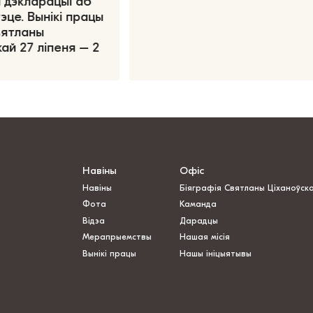
 дэкларацыі аб
эце. Вынікі працы
вятланы
ай 27 ліпеня – 2
Навіны
Офіс
Навіны
Біяграфія Святланы Ціханоўск
Фота
Каманда
Відэа
Дарадцы
Мерапрыемствы
Нашая місія
Вынікі працы
Нашы ініцыятывы