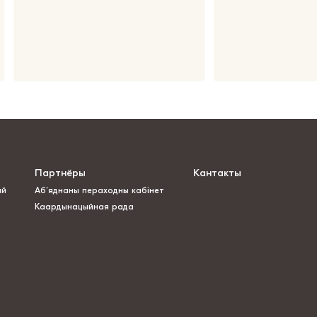
Партнёры
Кантакты
ай
Аб’яднаны пераходны кабінет
Каардынацыйная рада