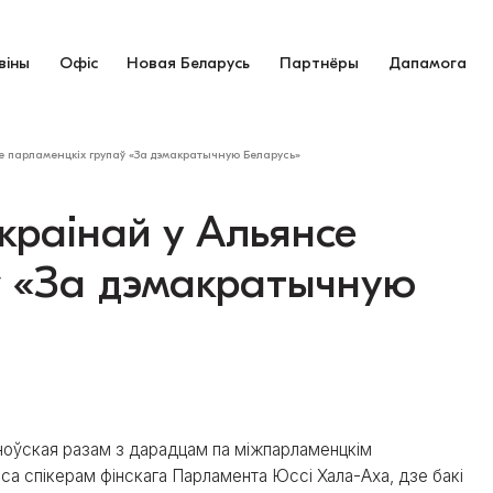
віны
Офіс
Новая Беларусь
Партнёры
Дапамога
е парламенцкіх групаў «За дэмакратычную Беларусь»
краінай у Альянсе
ў «За дэмакратычную
аноўская разам з дарадцам па міжпарламенцкім
са спікерам фінскага Парламента Юссі Хала-Аха, дзе бакі