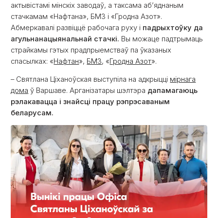
актывістамі мінскіх заводаў, а таксама аб’яднаным
стачкамам «Нафтана», БМЗ і «Гродна Азот».
Абмеркавалі развіццё рабочага руху і
падрыхтоўку да
агульнанацыянальнай стачкі.
Вы можаце падтрымаць
страйкамы гэтых прадпрыемстваў па ўказаных
спасылках: «
Нафтан
»,
БМЗ
, «
Гродна Азот
».
– Святлана Ціханоўская выступіла на адкрыцці
мірнага
дома
ў Варшаве. Арганізатары шэлтэра
дапамагаюць
рэлакавацца і знайсці працу рэпрэсаваным
беларусам.