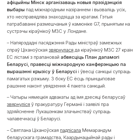
афіцыйны Мінск арганізаваць новыя прэзідэнцкія
выбары
пад міжнародным назіраннем і вызваліць усіх,
хто несправядліва знаходзіцца за кратамі. Гэтыя
патрабаванні размешчаныя ў камюніке G7, прынятым на
сустрэчы кіраўнікоў МЗС у Лондане.
– Напярэдадні пасяджэння Рады міністраў замежных
спраў Ціханоўская
звярнулася
да кіраўнікоў МЗС 27 краін
ЕС лістамі з прапановай
абвясціць План дапамогі
Беларусі, правесці міжнародную канферэнцыю па
вырашэнні крызісу ў Беларусі
і ўвесці санкцыі супраць
памагатых рэжыму. З боку ЕС ёсць прынцыповае
рашэнне наконт увядзення 4 пакета санкцый.
– Чатыры нямецкія адвакаты ад імя дзесяці беларусаў
звярнуліся
ў пракуратуру Германіі і заявілі пра
здзяйсненне Лукашэнкам злачынстваў супраць
чалавечнасці ў Беларусі.
– Святлана Ціханоўская
падпісала
Мемарандум
беларускага грамадства, Каардынацыйнай рады і