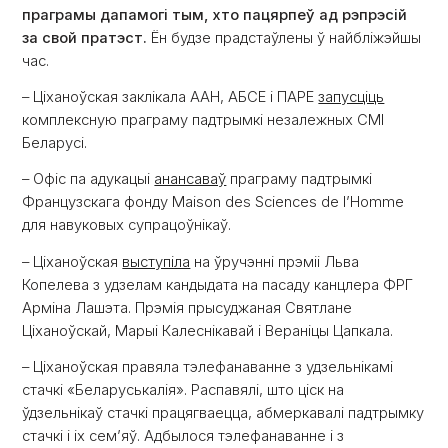
праграмы дапамогі тым, хто пацярпеў ад рэпрэсій
за свой пратэст.
Ён будзе прадстаўлены ў найбліжэйшы
час.
– Ціханоўская заклікала ААН, АБСЕ і ПАРЕ
запусціць
комплексную праграму падтрымкі незалежных СМІ
Беларусі.
– Офіс па адукацыі
анансаваў
праграму падтрымкі
Французскага фонду Maison des Sciences de l’Homme
для навуковых супрацоўнікаў.
– Ціханоўская
выступіла
на ўручэнні прэміі Льва
Копелева з удзелам кандыдата на пасаду канцлера ФРГ
Арміна Лашэта. Прэмія прысуджаная Святлане
Ціханоўскай, Марыі Калеснікавай і Вераніцы Цапкала.
– Ціханоўская правяла тэлефанаванне з удзельнікамі
стачкі «Беларуськалія». Распавялі, што ціск на
ўдзельнікаў стачкі працягваецца, абмеркавалі падтрымку
стачкі і іх сем’яў. Адбылося тэлефанаванне і з