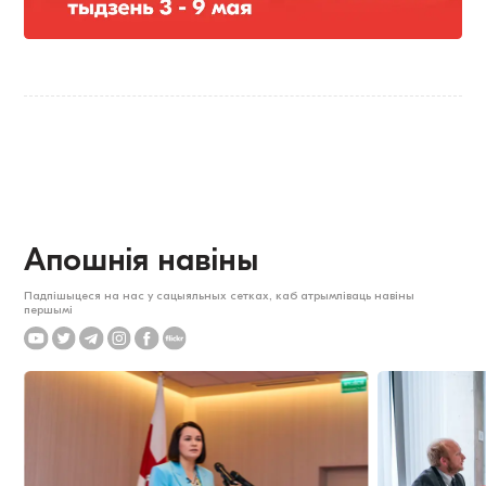
Апошнія навіны
Падпішыцеся на нас у сацыяльных сетках, каб атрымліваць навіны
першымі