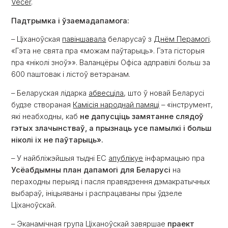
Večer
.
Падтрымка і ўзаемадапамога:
– Ціханоўская
павіншавала
беларусаў з
Днём Перамогі
.
«Гэта не свята пра «можам паўтарыць». Гэта гісторыя
пра «ніколі зноў»». Валанцёры Офіса адправілі больш за
600 паштовак і лістоў ветэранам.
– Беларуская лідарка
абвесціла
, што ў новай Беларусі
будзе створаная
Камісія народнай памяці
– «інструмент,
які неабходны, каб
не дапусціць замятанне слядоў
гэтых злачынстваў, а прызнаць усе памылкі і больш
ніколі іх не паўтарыць».
– У найбліжэйшыя тыдні ЕС
апублікуе
інфармацыю пра
Усёабдымны план дапамогі для Беларусі
на
пераходны перыяд і пасля правядзення дэмакратычных
выбараў, ініцыяваны і распрацаваны пры ўдзеле
Ціханоўскай.
– Эканамічная група Ціханоўскай завяршае
праект