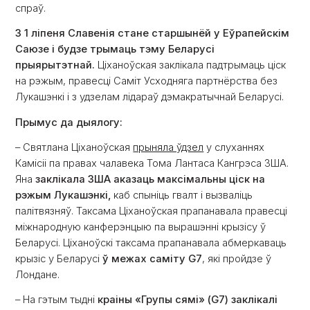
спраў.
З 1 ліпеня Славенія стане старшынёй у Еўрапейскім
Саюзе і будзе трымаць тэму Беларусі
прыярытэтнай.
Ціханоўская заклікала падтрымаць ціск
на рэжым, правесці Саміт Усходняга партнёрства без
Лукашэнкі і з удзелам лідараў дэмакратычнай Беларусі.
Прымус да дыялогу:
– Святлана Ціханоўская
прыняла ўдзел
у слуханнях
Камісіі па правах чалавека Тома Лантаса Кангрэса ЗША.
Яна
заклікала ЗША аказаць максімальны ціск на
рэжым Лукашэнкі,
каб спыніць гвалт і вызваліць
палітвязняў. Таксама Ціханоўская прапанавала правесці
міжнародную канферэнцыю па вырашэнні крызісу ў
Беларусі. Ціханоўскі таксама прапанавала абмеркаваць
крызіс у Беларусі
ў межах
саміту G7
, які пройдзе ў
Лондане.
– На гэтым тыдні
краіны «Групы сямі» (G7) заклікалі