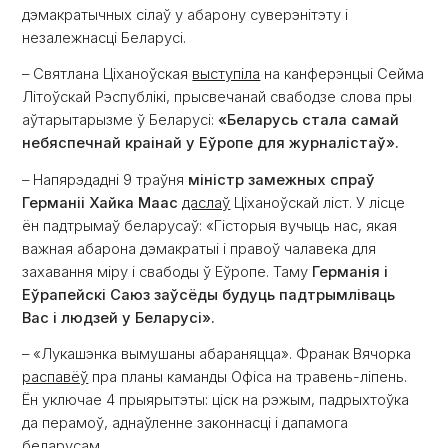
дэмакратычных сілаў у абарону суверэнітэту і
незалежнасці Беларусі.
– Святлана Ціханоўская
выступіла
на канферэнцыі Сейма
Літоўскай Рэспублікі, прысвечанай свабодзе слова пры
аўтарытарызме ў Беларусі:
«Беларусь стала самай
небяспечнай краінай у Еўропе для журналістаў».
– Напярэдадні 9 траўня
міністр замежных спраў
Германіі Хайка Маас
даслаў
Ціханоўскай ліст. У лісце
ён падтрымаў беларусаў: «Гісторыя вучыць нас, якая
важная абарона дэмакратыі і правоў чалавека для
захавання міру і свабоды ў Еўропе. Таму
Германія і
Еўрапейскі Саюз заўсёды будуць падтрымліваць
Вас і людзей у Беларусі».
– «Лукашэнка вымушаны абараняцца». Франак Вячорка
распавёў
пра планы каманды Офіса на травень-ліпень.
Ён уключае 4 прыярытэты: ціск на рэжым, падрыхтоўка
да перамоў, аднаўленне законнасці і дапамога
беларусам.