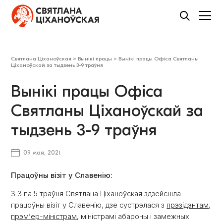
Святлана Ціханоўская
>
Вынікі працы
>
Вынікі працы Офіса Святланы
Ціханоўскай за тыдзень 3-9 траўня
Вынікі працы Офіса
Святланы Ціханоўскай за
тыдзень 3-9 траўня
09 мая, 2021
Працоўны візіт у Славенію:
З 3 па 5 траўня Святлана Ціханоўская здзейсніла
працоўны візіт у Славенію, дзе сустрэлася з
прэзідэнтам
,
прэм’ер-міністрам
, міністрамі абароны і замежных