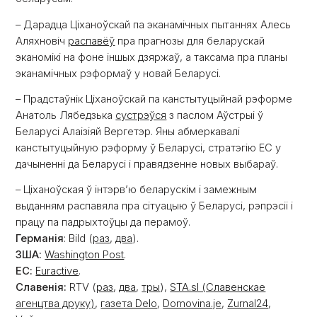
– Дарадца Ціханоўскай па эканамічных пытаннях Алесь
Аляхновіч
распавёў
пра прагнозы для беларускай
эканомікі на фоне іншых дзяржаў, а таксама пра планы
эканамічных рэформаў у новай Беларусі.
– Прадстаўнік Ціханоўскай па канстытуцыйнай рэформе
Анатоль Лябедзька
сустрэўся
з паслом Аўстрыі ў
Беларусі Алаізіяй Вергетэр. Яны абмеркавалі
канстытуцыйную рэформу ў Беларусі, стратэгію ЕС у
дачыненні да Беларусі і правядзенне новых выбараў.
– Ціханоўская ў інтэрв’ю беларускім і замежным
выданням распавяла пра сітуацыю ў Беларусі, рэпрэсіі і
працу па падрыхтоўцы да перамоў.
Германія
: Bild (
раз
,
два
).
ЗША:
Washington Post
.
ЕС:
Euractive
.
Cлавенія:
RTV (
раз
,
два
,
тры
),
STA.sl (Славенскае
агенцтва друку)
,
газета Delo
,
Domovina.je
,
Zurnal24
,