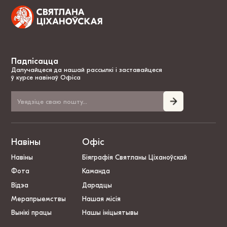
Падпісацца
Далучайцеся да нашай рассылкі і заставайцеся
ў курсе навінаў Офіса
Навіны
Офіс
Навіны
Біяграфія Святланы Ціханоўскай
Фота
Каманда
Відэа
Дарадцы
Мерапрыемствы
Нашая місія
Вынікі працы
Нашы ініцыятывы