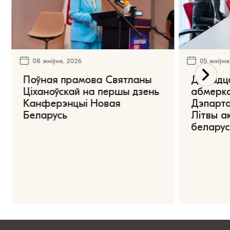
08 жніўня, 2026
05 жніўня
Поўная прамова Святланы
Дарадца
Ціханоўскай на першы дзень
абмерка
Канферэнцыі Новая
Дэпарта
Беларусь
Літвы а
беларус