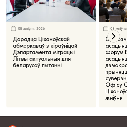
05 жніўня, 2026
03 жніўня
Дарадца Ціханоўскай
Сустрэч
абмеркаваў з кіраўніцай
асацыяц
Дэпартамента міграцыі
форум Е
Літвы актуальныя для
асацыяц
беларусаў пытанні
дэмакра
прыняцц
суверэні
Офісу 
Ціханоўс
жніўня