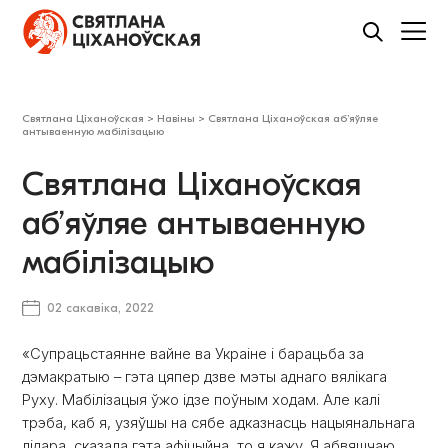
Святлана Ціханоўская
>
Навіны
>
Святлана Ціханоўская аб’яўляе
антываенную мабілізацыю
Святлана Ціханоўская
аб’яўляе антываенную
мабілізацыю
02 сакавіка, 2022
«Супрацьстаянне вайне ва Украіне і барацьба за
дэмакратыю – гэта цяпер дзве мэты аднаго вялікага
Руху. Мабілізацыя ўжо ідзе поўным ходам. Але калі
трэба, каб я, узяўшы на сябе адказнасць нацыянальнага
лідара, сказала гэта афіцыйна, то я кажу. Я абвяшчаю