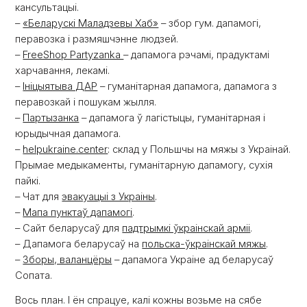
кансультацыі.
–
«Беларускі Маладзевы Хаб»
– збор гум. дапамогі,
перавозка і размяшчэнне людзей.
–
FreeShop Partyzanka
– дапамога рэчамі, прадуктамі
харчавання, лекамі.
–
Ініцыятыва ДАР
– гуманітарная дапамога, дапамога з
перавозкай і пошукам жылля.
–
Партызанка
– дапамога ў лагістыцы, гуманітарная і
юрыдычная дапамога.
–
helpukraine.center
: склад у Польшчы на ​​мяжы з Украінай.
Прымае медыкаменты, гуманітарную дапамогу, сухія
пайкі.
– Чат для
эвакуацыі з Украіны
.
–
Мапа пунктаў дапамогі
.
– Сайт беларусаў для
падтрымкі ўкраінскай арміі
.
– Дапамога беларусаў на
польска-ўкраінскай мяжы
.
–
Зборы, валанцёры
– дапамога Украіне ад беларусаў
Сопата.
Вось план. І ён спрацуе, калі кожны возьме на сябе