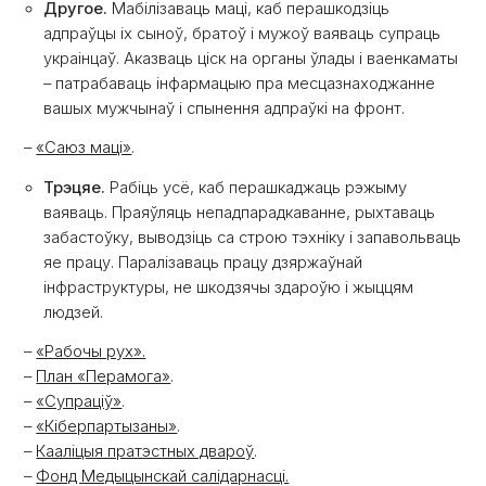
Другое.
Мабілізаваць маці, каб перашкодзіць
адпраўцы іх сыноў, братоў і мужоў ваяваць супраць
украінцаў. Аказваць ціск на органы ўлады і ваенкаматы
– патрабаваць інфармацыю пра месцазнаходжанне
вашых мужчынаў і спынення адпраўкі на фронт.
–
«Саюз маці»
.
Трэцяе.
Рабіць усё, каб перашкаджаць рэжыму
ваяваць. Праяўляць непадпарадкаванне, рыхтаваць
забастоўку, выводзіць са строю тэхніку і запавольваць
яе працу. Паралізаваць працу дзяржаўнай
інфраструктуры, не шкодзячы здароўю і жыццям
людзей.
–
«Рабочы рух».
–
План «Перамога»
.
–
«Супраціў»
.
–
«Кіберпартызаны»
.
–
Кааліцыя пратэстных двароў
.
–
Фонд Медыцынскай салідарнасці.