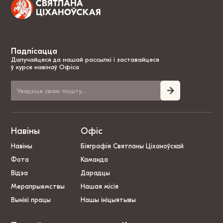
Падпісацца
Далучайцеся да нашай рассылкі і заставайцеся
ў курсе навінаў Офіса
Навіны
Офіс
Навіны
Біяграфія Святланы Ціханоўскай
Фота
Каманда
Відэа
Дарадцы
Мерапрыемствы
Нашая місія
Вынікі працы
Нашы ініцыятывы