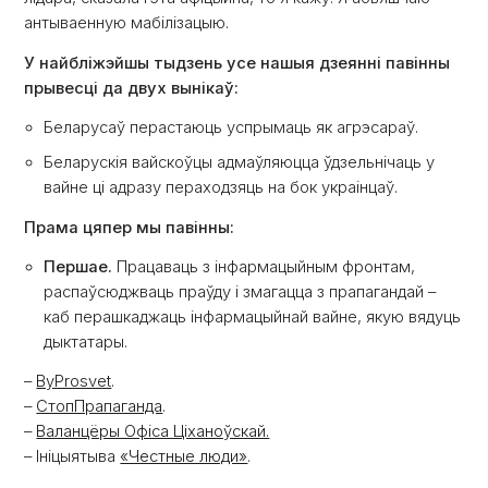
антываенную мабілізацыю.
У найбліжэйшы тыдзень усе нашыя дзеянні павінны
прывесці да двух вынікаў:
Беларусаў перастаюць успрымаць як агрэсараў.
Беларускія вайскоўцы адмаўляюцца ўдзельнічаць у
вайне ці адразу пераходзяць на бок украінцаў.
Прама цяпер мы павінны:
Першае.
Працаваць з інфармацыйным фронтам,
распаўсюджваць праўду і змагацца з прапагандай –
каб перашкаджаць інфармацыйнай вайне, якую вядуць
дыктатары.
–
ByProsvet
.
–
СтопПрапаганда
.
–
Валанцёры Офіса Ціханоўскай.
– Ініцыятыва
«Честные люди»
.