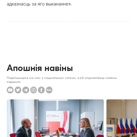
адказнасць за яго выкананне».
Апошнія навіны
Падпішыцеся на нас у сацыяльных сетках, каб атрымліваць навіны
першымі