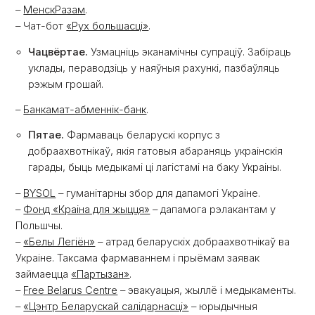
–
МенскРазам
.
– Чат-бот
«Рух большасці»
.
Чацвёртае.
Узмацніць эканамічны супраціў. Забіраць
уклады, пераводзіць у наяўныя рахункі, пазбаўляць
рэжым грошай.
–
Банкамат-абменнік-банк
.
Пятае.
Фармаваць беларускі корпус з
добраахвотнікаў, якія гатовыя абараняць украінскія
гарады, быць медыкамі ці лагістамі на баку Украіны.
–
BYSOL
– гуманітарны збор для дапамогі Украіне.
–
Фонд «Краіна для жыцця»
– дапамога рэлакантам у
Польшчы.
–
«Белы Легіён»
– атрад беларускіх добраахвотнікаў ва
Украіне. Таксама фармаваннем і прыёмам заявак
займаецца
«Партызан»
.
–
Free Belarus Centre
– эвакуацыя, жыллё і медыкаменты.
–
«Цэнтр Беларускай салідарнасці»
– юрыдычныя