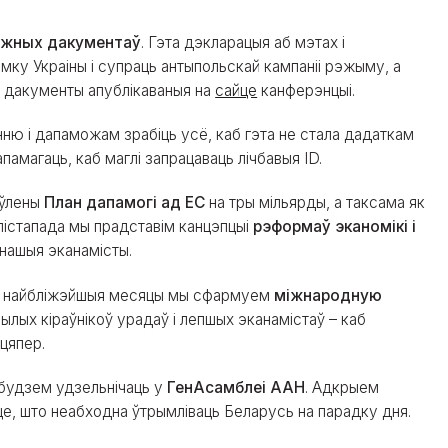
важных дакументаў
. Гэта дэкларацыя аб мэтах і
мку Украіны і супраць антыпольскай кампаніі рэжыму, а
я дакументы апублікаваныя на
сайце
канферэнцыі.
ню і дапаможам зрабіць усё, каб гэта не стала дадаткам
памагаць, каб маглі запрацаваць лічбавыя ID.
ёўлены
План дапамогі ад ЕС
на тры мільярды, а таксама як
 лістапада мы прадставім канцэпцыі
рэформаў эканомікі і
 нашыя эканамісты.
У найбліжэйшыя месяцы мы сфармуем
міжнародную
ылых кіраўнікоў урадаў і лепшых эканамістаў – каб
цяпер.
будзем удзельнічаць у
ГенАсамблеі ААН
. Адкрыем
йце, што неабходна ўтрымліваць Беларусь на парадку дня.