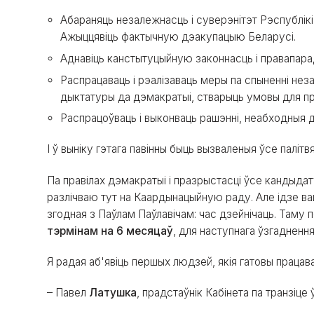
Абараняць незалежнасць і суверэнітэт Рэспублікі
Ажыццявіць фактычную дэакупацыю Беларусі.
Аднавіць канстытуцыйную законнасць і правапара
Распрацаваць і рэалізаваць меры па спыненні нез
дыктатуры да дэмакратыі, стварыць умовы для п
Распрацоўваць і выконваць рашэнні, неабходныя 
І ў выніку гэтага павінны быць вызваленыя ўсе палітвя
Па правілах дэмакратыі і празрыстасці ўсе кандыдату
разлічваю тут на Каардынацыйную раду. Але ідзе вай
згодная з Паўлам Паўлавічам: час дзейнічаць. Там
тэрмінам на 6 месяцаў
, для наступнага ўзгадненн
Я радая аб'явіць першых людзей, якія гатовы працаваць
– Павел
Латушка
, прадстаўнік Кабінета па транзіце 