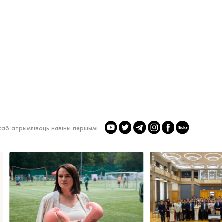
 каб атрымліваць навіны першымі