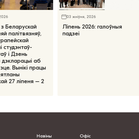
 2026
03 жніўня, 2026
 з Беларускай
Ліпень 2026: галоўныя
яй палітвязняў,
падзеі
ўрапейскай
і студэнтаў-
аў і Дзень
 дэкларацыі аб
эце. Вынікі працы
вятланы
ай 27 ліпеня – 2
Навіны
Офіс