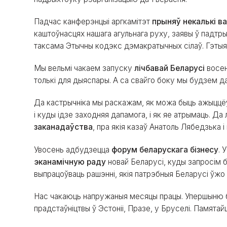
Падчас канферэнцыі аргкамітэт
прыняў некалькі 
каштоўнасцях нашага агульнага руху, заявы ў падтры
таксама Этычны кодэкс дэмакратычных сілаў. Гэты
Мы вельмі чакаем запуску
лічбавай Беларусі
восен
толькі для дыяспары. А са свайго боку мы будзем да
Да кастрычніка мы раскажам, як можа быць ажыцц
і куды ідзе заходняя дапамога, і як яе атрымаць. Да
заканадаўства
, пра якія казаў Анатоль Лябедзька і
Увосень адбудзецца
форум беларускага бізнесу
. 
эканамічную раду
новай Беларусі, куды запросім б
выпрацоўваць рашэнні, якія патрэбныя Беларусі ўжо 
Нас чакаюць напружаныя месяцы працы. Упершыню 
прадстаўніцтвы ў Эстоніі, Празе, у Бруселі. Памята