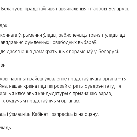
 Беларусь, прадстаўляць нацыянальныя інтарэсы Беларусі.
дак.
аконнага ўтрымання ўлады, забяспечыць транзіт улады ад
равядзення сумленных і свабодных выбараў.
для дасягнення дэмакратычных пераменаў у Беларусі.
зні.
ры павінны прайсці ўхваленне прадстаўнічага органа – і я
на, нашая краіна пад пагрозай страты суверэнітэту, і я
у першыя ключавыя кандыдатуры я прызначаю зараз,
я іх будучым прадстаўнічым органам.
 і ўзмацніць Кабінет і запрасіць іх на сцэну.
ўлады.