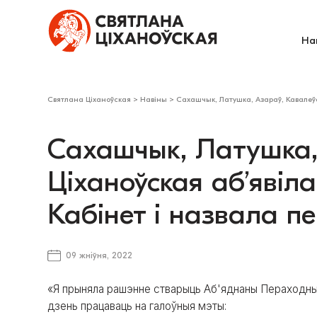
На
Святлана Ціханоўская
>
Навіны
>
Сахашчык, Латушка, Азараў, Кавалеўс
Сахашчык, Латушка, 
Ціханоўская аб’явіл
Кабінет і назвала п
09 жніўня, 2022
«Я прыняла рашэнне стварыць Аб'яднаны Пераходны
дзень працаваць на галоўныя мэты: