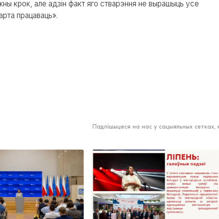
ажны крок, але адзін факт яго стварэння не вырашыць усе
арта працаваць».
Падпішыцеся на нас у сацыяльных сетках,