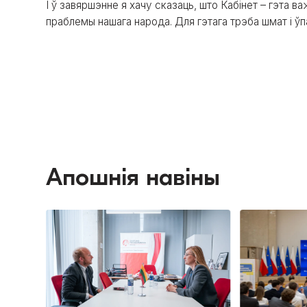
І ў завяршэнне я хачу сказаць, што Кабінет – гэта в
праблемы нашага народа. Для гэтага трэба шмат і ўп
Апошнія навіны