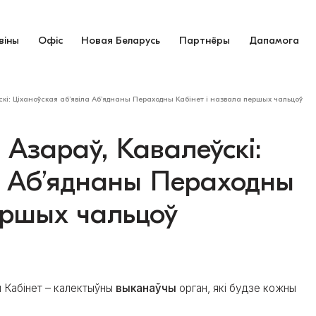
віны
Офіс
Новая Беларусь
Партнёры
Дапамога
кі: Ціханоўская аб’явіла Аб’яднаны Пераходны Кабінет і назвала першых чальцоў
Азараў, Кавалеўскі:
а Аб’яднаны Пераходны
ершых чальцоў
 Кабінет – калектыўны
выканаўчы
орган, які будзе кожны