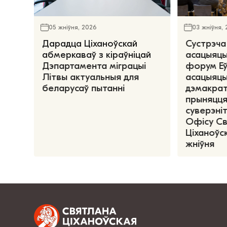
05 жніўня, 2026
03 жніўня,
Дарадца Ціханоўскай
Сустрэча
абмеркаваў з кіраўніцай
асацыяцы
Дэпартамента міграцыі
форум Е
Літвы актуальныя для
асацыяцы
беларусаў пытанні
дэмакрат
прыняцця
суверэніт
Офісу С
Ціханоўск
жніўня