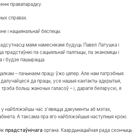
ленні правапарадку.
ных справах.
оне і нацыянальнай бяспецы.
адсутнасці маімі намеснікамі будуць Павел Латушка і
а прадстаўнікі па сацыяльнай палітыцы, па эканоміцы і
а і будзе пашырацца.
цалкам – пачынаем працу ўжо цяпер. Але нам патрэбныя
 далучайцеся да працы, усе нашыя кантакты адкрытыя,
 трэба больш жаночых галасоў – і, дарагія беларускі, я
х у найбліжэйшы час з'явяцца дакументы аб мэтах,
бінета. А таксама пра яго найбліжэйшыя наступныя крокі.
як
прадстаўнічага
органа. Каардынацыйная рада скончыць