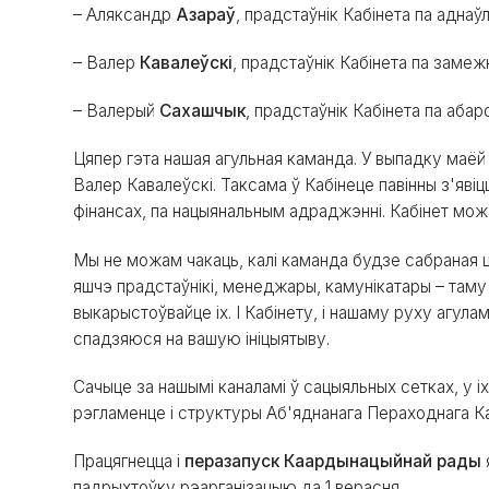
– Аляксандр
Азараў
, прадстаўнік Кабінета па аднаў
– Валер
Кавалеўскі
, прадстаўнік Кабінета па замеж
– Валерый
Сахашчык
, прадстаўнік Кабінета па абар
Цяпер гэта нашая агульная каманда. У выпадку маёй 
Валер Кавалеўскі. Таксама ў Кабінеце павінны з'явіцц
фінансах, па нацыянальным адраджэнні. Кабінет мож
Мы не можам чакаць, калі каманда будзе сабраная 
яшчэ прадстаўнікі, менеджары, камунікатары – таму
выкарыстоўвайце іх. І Кабінету, і нашаму руху агулам
спадзяюся на вашую ініцыятыву.
Сачыце за нашымі каналамі ў сацыяльных сетках, у і
рэгламенце і структуры Аб'яднанага Пераходнага Ка
Працягнецца і
перазапуск Каардынацыйнай рады
падрыхтоўку рэарганізацыю да 1 верасня.