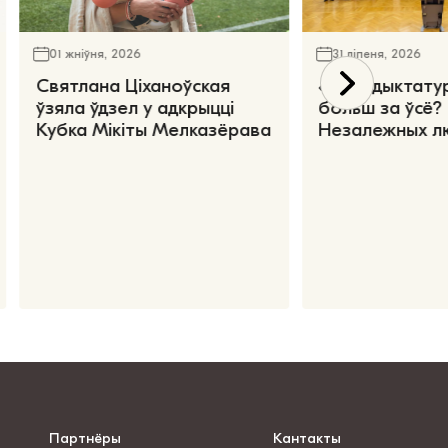
01 жніўня, 2026
31 ліпеня, 2026
Святлана Ціханоўская
«Чаго дыктату
ўзяла ўдзел у адкрыцці
больш за ўсё?
Кубка Мікіты Мелказёрава
Незалежных л
Партнёры
Кантакты