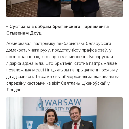
– Сустрэча з сябрам брытанскага Парламента
Стывенам Доўці
Абмеркавалі падтрымку лейбарыстамі беларускага
дэмакратычнага руху, прадстаўнікоў прафсаюзаў, у
прыватнасці тых, хто зараз у зняволенні. Беларуская
лідарка адзначыла, што Брытанія істотна падтрымлівае
незалежныя медыі і ініцыятывы па прыцягненні рэжыму
да адказнасці. Таксама яны абмеркавалі запланаваны на
сярэдзіну кастрычніка візіт Святланы Ціханоўскай у
Лондан.