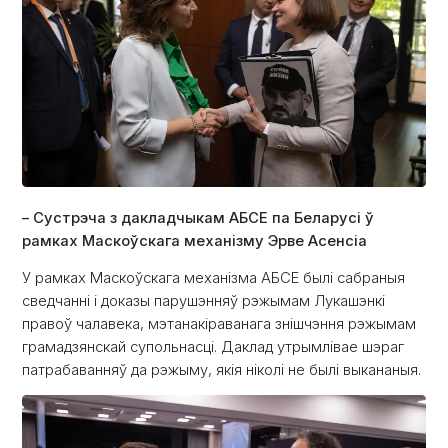
– Сустрэча з дакладчыкам АБСЕ па Беларусі ў
рамках Маскоўскага механізму Эрве Асенсіа
У рамках Маскоўскага механізма АБСЕ былі сабраныя
сведчанні і доказы парушэнняў рэжымам Лукашэнкі
правоў чалавека, мэтанакіраванага знішчэння рэжымам
грамадзянскай супольнасці. Даклад утрымлівае шэраг
патрабаванняў да рэжыму, якія ніколі не былі выкананыя.