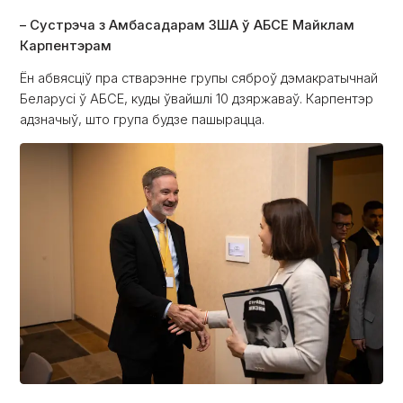
– Сустрэча з Амбасадарам ЗША ў АБСЕ Майклам
Карпентэрам
Ён абвясціў пра стварэнне групы сяброў дэмакратычнай
Беларусі ў АБСЕ, куды ўвайшлі 10 дзяржаваў. Карпентэр
адзначыў, што група будзе пашырацца.