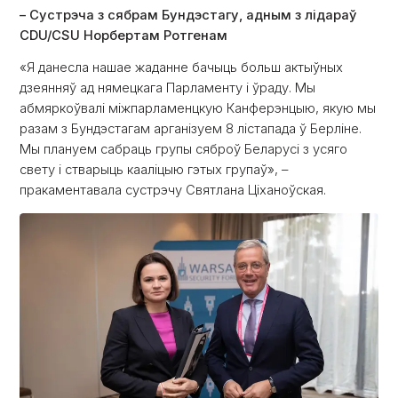
– Сустрэча з сябрам Бундэстагу, адным з лідараў
CDU/CSU Норбертам Ротгенам
«Я данесла нашае жаданне бачыць больш актыўных
дзеянняў ад нямецкага Парламенту і ўраду. Мы
абмяркоўвалі міжпарламенцкую Канферэнцыю, якую мы
разам з Бундэстагам арганізуем 8 лістапада ў Берліне.
Мы плануем сабраць групы сяброў Беларусі з усяго
свету і стварыць кааліцыю гэтых групаў», –
пракаментавала сустрэчу Святлана Ціханоўская.