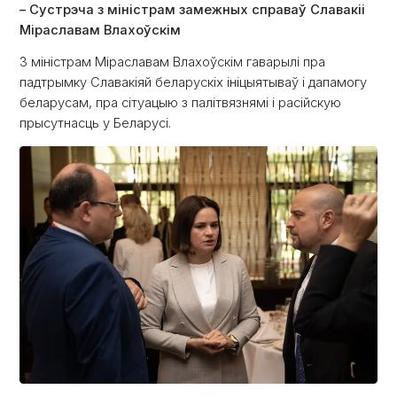
– Сустрэча з міністрам замежных справаў Славакіі
Міраславам Влахоўскім
З міністрам Міраславам Влахоўскім гаварылі пра
падтрымку Славакіяй беларускіх ініцыятываў і дапамогу
беларусам, пра сітуацыю з палітвязнямі і расійскую
прысутнасць у Беларусі.