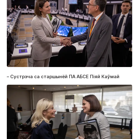
– Сустрэча са старшынёй ПА АБСЕ Піяй Каўмай