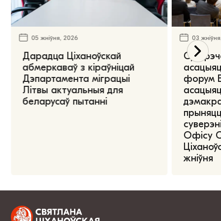
05 жніўня, 2026
03 жніўня
Дарадца Ціханоўскай
Сустрэч
абмеркаваў з кіраўніцай
асацыяц
Дэпартамента міграцыі
форум Е
Літвы актуальныя для
асацыяц
беларусаў пытанні
дэмакра
прыняцц
суверэні
Офісу 
Ціханоўс
жніўня