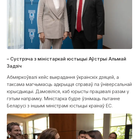
– Сустрэча з міністаркай юстыцыі Аўстрыі Альмай
Задзіч
Абмяркоўвалі кейс выкрадання ўкраінскіх дзяцей, а
таксама магчымасць адкрыцця справаў па ўніверсальнай
юрысдыкцыі. Дамовіліся, каб юрысты працавалі разам у
гэтым напрамку. Міністарка будзе ўзнімаць пытанне
Беларусі з іншымі міністрамі юстыцыі краінаў ЕС.