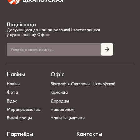
Падпісацца
Далучайцеся да нашай рассылкі і заставайцеся
ў курсе навінаў Офіса
Навіны
Офіс
Навіны
Біяграфія Святланы Ціханоўскай
Фота
Каманда
Відэа
Дарадцы
Мерапрыемствы
Нашая місія
Вынікі працы
Нашы ініцыятывы
Партнёры
Кантакты