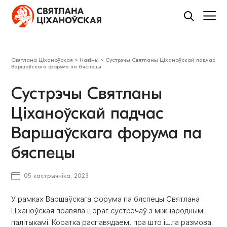
Святлана Ціханоўская
>
Навіны
>
Сустрэчы Святланы Ціханоўскай падчас
Варшаўскага форума па бяспецы
Сустрэчы Святланы
Ціханоўскай падчас
Варшаўскага форума па
бяспецы
05 кастрычніка, 2023
У рамках Варшаўскага форума па бяспецы Святлана
Ціханоўская правяла шэраг сустрэчаў з міжнароднымі
палітыкамі. Коратка распавядаем, пра што ішла размова.