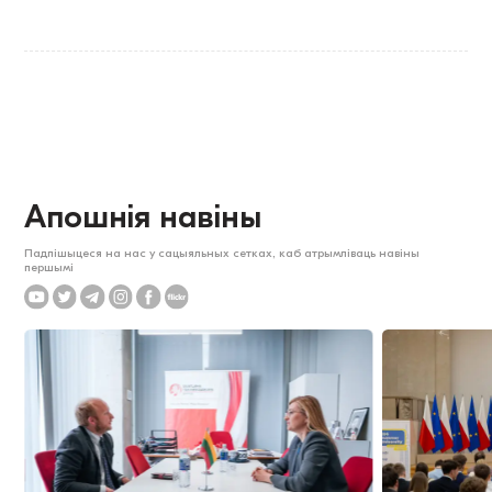
Апошнія навіны
Падпішыцеся на нас у сацыяльных сетках, каб атрымліваць навіны
першымі