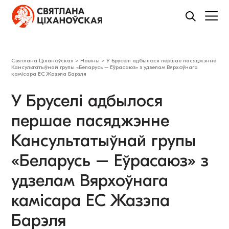
Святлана Ціханоўская
>
Навіны
>
У Бруселі адбылося першае пасяджэнне
Кансультатыўнай групы «Беларусь – Еўрасаюз» з удзелам Вярхоўнага
камісара ЕС Жазэпа Барэля
У Бруселі адбылося
першае пасяджэнне
Кансультатыўнай групы
«Беларусь – Еўрасаюз» з
удзелам Вярхоўнага
камісара ЕС Жазэпа
Барэля