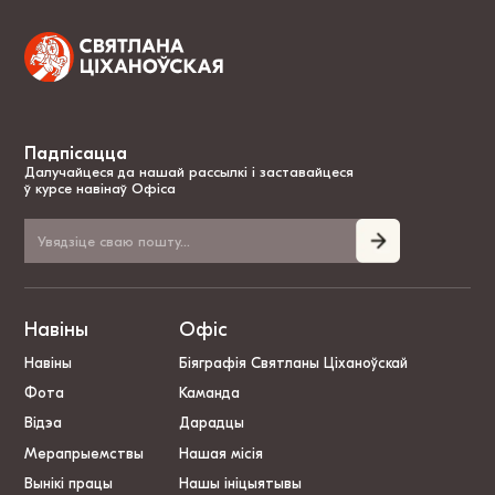
Падпісацца
Далучайцеся да нашай рассылкі і заставайцеся
ў курсе навінаў Офіса
Навіны
Офіс
Навіны
Біяграфія Святланы Ціханоўскай
Фота
Каманда
Відэа
Дарадцы
Мерапрыемствы
Нашая місія
Вынікі працы
Нашы ініцыятывы