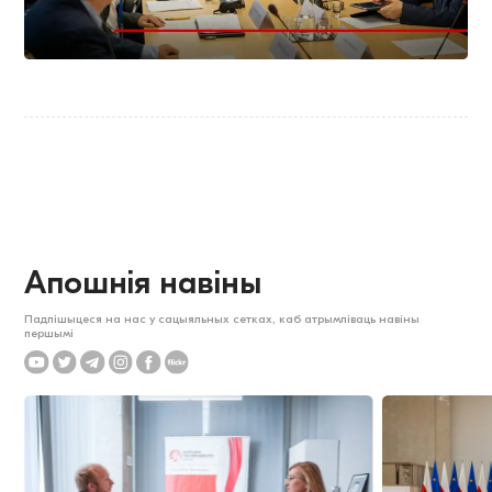
Апошнія навіны
Падпішыцеся на нас у сацыяльных сетках, каб атрымліваць навіны
першымі