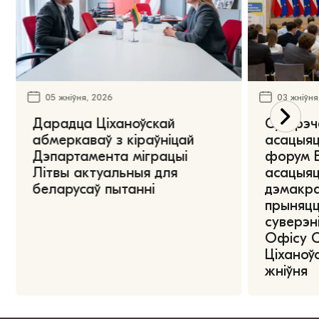
05 жніўня, 2026
03 жніўня
Дарадца Ціханоўскай
Сустрэч
абмеркаваў з кіраўніцай
асацыяц
Дэпартамента міграцыі
форум Е
Літвы актуальныя для
асацыяц
беларусаў пытанні
дэмакра
прыняцц
суверэні
Офісу 
Ціханоўс
жніўня