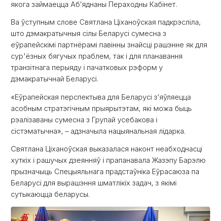
якога займаецца Аб’яднаны Пераходны Кабінет.
Ва ўступным слове Святлана Ціханоўская падкрэсліла,
што дэмакратычныя сілы Беларусі сумесна з
еўрапейскімі партнёрамі павінны знайсці рашэнне як для
сур'ёзных бягучых праблем, так і для планавання
транзітнага перыяду і пачатковых рэформ у
дэмакратычнай Беларусі.
«Еўрапейская перспектыва для Беларусі з’яўляецца
асобным стратэгічным прыярытэтам, які можа быць
рэалізаваны сумесна з Групай усебакова і
сістэматычна», – адзначыла нацыянальная лідарка.
Святлана Ціханоўская выказалася наконт неабходнасці
хуткіх і рашучых дзеянняў і прапанавала Жазэпу Барэлю
прызначыць Спецыяльнага прадстаўніка Еўрасаюза па
Беларусі для вырашэння шматлікіх задач, з якімі
сутыкаюцца беларусы.