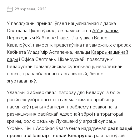
29 чэрвеня, 2023
У пасяджэнні прынялі ўдзел нацыянальная лідарка
Святлана Ціханоўская, яе намеснікі па
Аб’яднаным
Пераходным Кабінеце
Павел Латушка і Валер
Кавалеўскі, намеснік прадстаўніка па замежных справах
Кабінета Уладзімір Астапенка, чальцы
Каардынацыйнай
рады
і Офіса Святланы Ціханоўскай, прадстаўнікі
беларускай грамадзянскай супольнасці, незалежнай
прэсы, праваабарончых арганізацый, бізнес-
згуртаванняў.
Удзельнікі абмеркавалі пагрозу для Беларусі з боку
расійскіх узброеных сіл і ад магчымага прыбыцця
наёмнікаў групы «Вагнер», праблему незаконнага
размяшчэння расійскай ядзернай зброі на тэрыторыі
краіны, ролю рэжыму Лукашэнкі ў агрэсіі супраць
Украіны і інш. Асобная ўвага была нададзеная
рэалізацыі
праекта «Пашпарт новай Беларусі»
, распрацоўкай